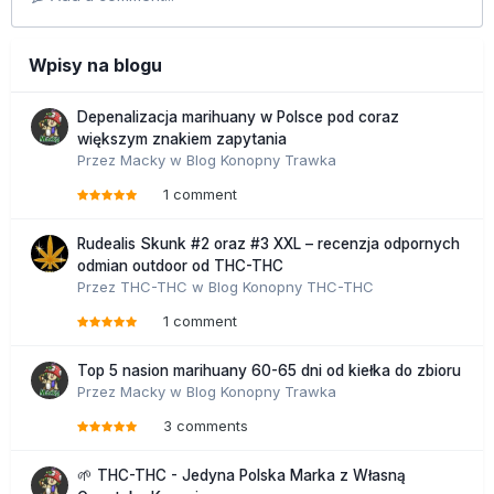
Wpisy na blogu
Depenalizacja marihuany w Polsce pod coraz
większym znakiem zapytania
Przez
Macky
w
Blog Konopny Trawka
1 comment
Rudealis Skunk #2 oraz #3 XXL – recenzja odpornych
odmian outdoor od THC-THC
Przez
THC-THC
w
Blog Konopny THC-THC
1 comment
Top 5 nasion marihuany 60-65 dni od kiełka do zbioru
Przez
Macky
w
Blog Konopny Trawka
3 comments
🌱 THC-THC - Jedyna Polska Marka z Własną