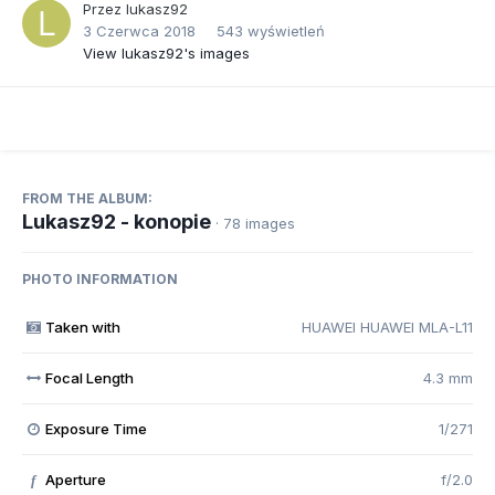
Przez
lukasz92
3 Czerwca 2018
543 wyświetleń
View lukasz92's images
FROM THE ALBUM:
Lukasz92 - konopie
· 78 images
PHOTO INFORMATION
Taken with
HUAWEI HUAWEI MLA-L11
Focal Length
4.3 mm
Exposure Time
1/271
Aperture
f/2.0
f