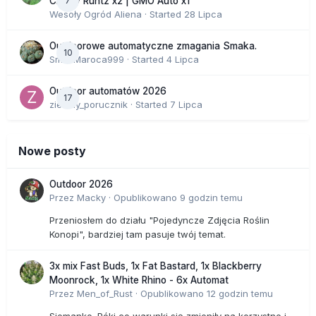
7
Cherry Runtz x2 | GMO Auto x1
Wesoły Ogród Aliena
· Started
28 Lipca
Outdoorowe automatyczne zmagania Smaka.
10
SmakMaroca999
· Started
4 Lipca
Outdoor automatów 2026
17
zielony_porucznik
· Started
7 Lipca
Nowe posty
Outdoor 2026
Przez
Macky
·
Opublikowano
9 godzin temu
Przeniosłem do działu "Pojedyncze Zdjęcia Roślin
Konopi", bardziej tam pasuje twój temat.
3x mix Fast Buds, 1x Fat Bastard, 1x Blackberry
Moonrock, 1x White Rhino - 6x Automat
Przez
Men_of_Rust
·
Opublikowano
12 godzin temu