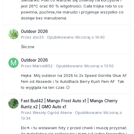
Siemanko. Póki co warunki się zmieniły na korzystne i
jest 26°C oraz 60 % wilgotności. Cała trójka robi to co
powinna, puchnie,nie marudzi i przyjmuje wszystko co
dostaje bez marudzenia.
Outdoor 2026
Przez
stix33
·
Opublikowano
Wczoraj o 14:40
Śliczne
Outdoor 2026
Przez
Marcel852
·
Opublikowano
Wczoraj o 13:50
Hejka Mój outdoor na 2026 to 2x Speed Gorrilla Glue Af
Fem od Akseeds i 1x AutoBlack Berry Kush Fem AF Tak
to wygląda na ten czas 🙂
Fast Bud42 | Mango Frost Auto x1 | Mango Cherry
Runtz x2 | GMO Auto x1
Przez
Wesoły Ogród Aliena
·
Opublikowano
Wczoraj o
13:34
Elo👊 i tu wstawiam foty z przed chwili i muszę przyznać
że maleństwa się rozkręcają i mam już jedną faworytkę i