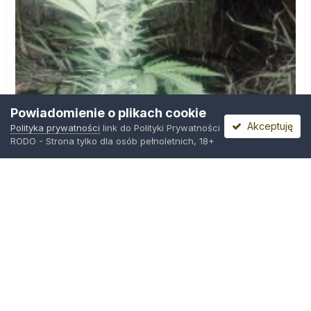
Powiadomienie o plikach cookie
Akceptuję
Polityka prywatności
link do Polityki Prywatności
RODO - Strona tylko dla osób pełnoletnich, 18+
IMG_20260804_221841.jpg
Przez
zielony_porucznik
,
Wczoraj o 00:23
Polityka prywatności
Kontakt
Ciasteczka
Trawka.org
Powered by Invision Community