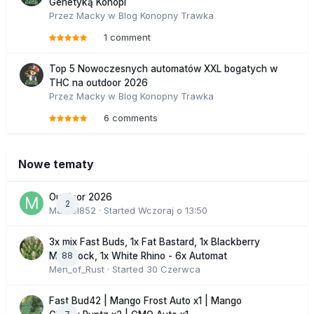
Genetyką Konopi
Przez
Macky
w
Blog Konopny Trawka
1 comment
Top 5 Nowoczesnych automatów XXL bogatych w
THC na outdoor 2026
Przez
Macky
w
Blog Konopny Trawka
6 comments
Nowe tematy
Outdoor 2026
2
Marcel852
· Started
Wczoraj o 13:50
3x mix Fast Buds, 1x Fat Bastard, 1x Blackberry
88
Moonrock, 1x White Rhino - 6x Automat
Men_of_Rust
· Started
30 Czerwca
Fast Bud42 | Mango Frost Auto x1 | Mango