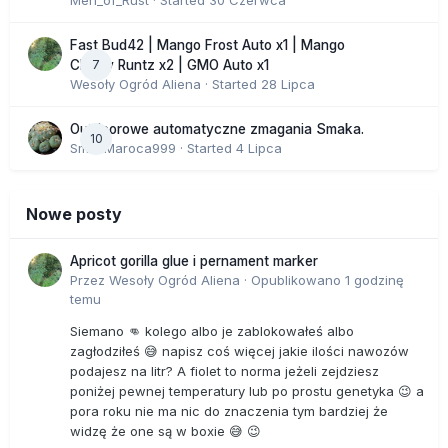
Men_of_Rust
· Started
30 Czerwca
Fast Bud42 | Mango Frost Auto x1 | Mango
7
Cherry Runtz x2 | GMO Auto x1
Wesoły Ogród Aliena
· Started
28 Lipca
Outdoorowe automatyczne zmagania Smaka.
10
SmakMaroca999
· Started
4 Lipca
Nowe posty
Apricot gorilla glue i pernament marker
Przez
Wesoły Ogród Aliena
·
Opublikowano
1 godzinę
temu
Siemano 👊 kolego albo je zablokowałeś albo
zagłodziłeś 😅 napisz coś więcej jakie ilości nawozów
podajesz na litr? A fiolet to norma jeżeli zejdziesz
poniżej pewnej temperatury lub po prostu genetyka 😉 a
pora roku nie ma nic do znaczenia tym bardziej że
widzę że one są w boxie 😅 😉