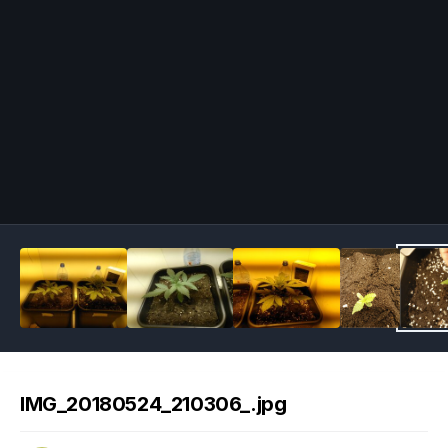
Image Tools
IMG_20180524_210306_.jpg