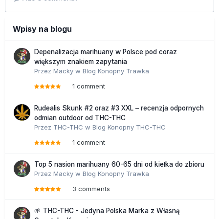
Wpisy na blogu
Depenalizacja marihuany w Polsce pod coraz
większym znakiem zapytania
Przez
Macky
w
Blog Konopny Trawka
1 comment
Rudealis Skunk #2 oraz #3 XXL – recenzja odpornych
odmian outdoor od THC-THC
Przez
THC-THC
w
Blog Konopny THC-THC
1 comment
Top 5 nasion marihuany 60-65 dni od kiełka do zbioru
Przez
Macky
w
Blog Konopny Trawka
3 comments
🌱 THC-THC - Jedyna Polska Marka z Własną