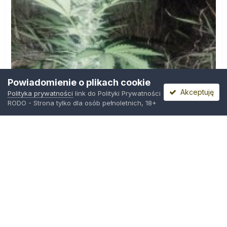
Powiadomienie o plikach cookie
Akceptuję
Polityka prywatności
link do Polityki Prywatności
RODO - Strona tylko dla osób pełnoletnich, 18+
IMG_20260804_221841.jpg
Przez
zielony_porucznik
,
Środa o 00:23
Polityka prywatności
Kontakt
Ciasteczka
Trawka.org
Powered by Invision Community