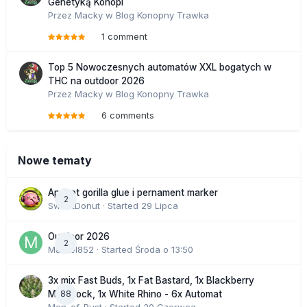
Genetyką Konopi
Przez
Macky
w
Blog Konopny Trawka
1 comment
Top 5 Nowoczesnych automatów XXL bogatych w
THC na outdoor 2026
Przez
Macky
w
Blog Konopny Trawka
6 comments
Nowe tematy
Apricot gorilla glue i pernament marker
2
SweetDonut
· Started
29 Lipca
Outdoor 2026
2
Marcel852
· Started
Środa o 13:50
3x mix Fast Buds, 1x Fat Bastard, 1x Blackberry
88
Moonrock, 1x White Rhino - 6x Automat