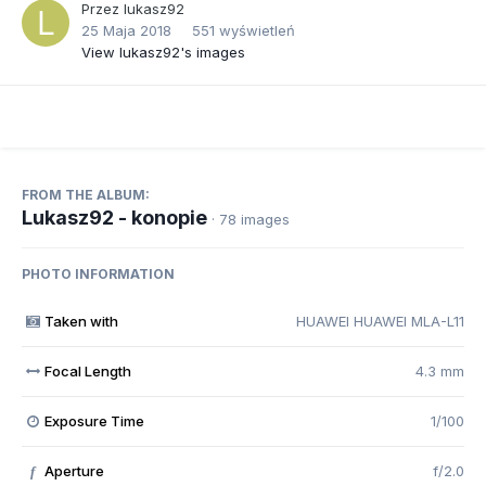
Przez
lukasz92
25 Maja 2018
551 wyświetleń
View lukasz92's images
FROM THE ALBUM:
Lukasz92 - konopie
· 78 images
PHOTO INFORMATION
Taken with
HUAWEI HUAWEI MLA-L11
Focal Length
4.3 mm
Exposure Time
1/100
Aperture
f/2.0
f