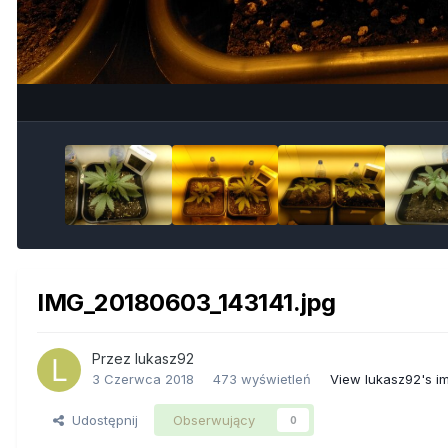
IMG_20180603_143141.jpg
Przez
lukasz92
3 Czerwca 2018
473 wyświetleń
View lukasz92's i
Udostępnij
Obserwujący
0