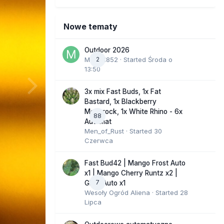
Nowe tematy
Outdoor 2026
Marcel852
2
· Started
Środa o
13:50
3x mix Fast Buds, 1x Fat
Bastard, 1x Blackberry
Moonrock, 1x White Rhino - 6x
88
Automat
Men_of_Rust
· Started
30
Czerwca
Fast Bud42 | Mango Frost Auto
x1 | Mango Cherry Runtz x2 |
7
GMO Auto x1
Wesoły Ogród Aliena
· Started
28
Lipca