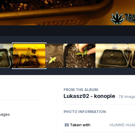
Imag
FROM THE ALBUM:
Lukasz92 - konopie
· 78 imag
PHOTO INFORMATION
mages
Taken with
HUAWEI HUAW