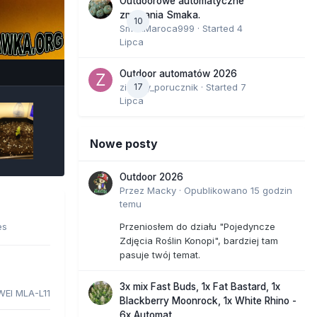
Outdoorowe automatyczne
zmagania Smaka.
10
SmakMaroca999
· Started
4
Lipca
e Tools
Outdoor automatów 2026
zielony_porucznik
17
· Started
7
Lipca
Nowe posty
Outdoor 2026
Przez
Macky
·
Opublikowano
15 godzin
temu
es
Przeniosłem do działu "Pojedyncze
Zdjęcia Roślin Konopi", bardziej tam
pasuje twój temat.
3x mix Fast Buds, 1x Fat Bastard, 1x
EI MLA-L11
Blackberry Moonrock, 1x White Rhino -
6x Automat