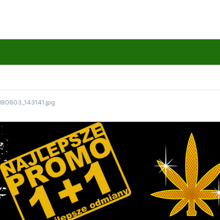
80603_143141.jpg