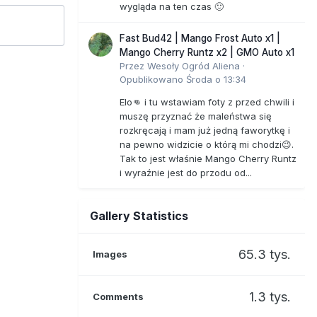
wygląda na ten czas 🙂
Fast Bud42 | Mango Frost Auto x1 |
Mango Cherry Runtz x2 | GMO Auto x1
Przez
Wesoły Ogród Aliena
·
Opublikowano
Środa o 13:34
Elo👊 i tu wstawiam foty z przed chwili i
muszę przyznać że maleństwa się
rozkręcają i mam już jedną faworytkę i
na pewno widzicie o którą mi chodzi😉.
Tak to jest właśnie Mango Cherry Runtz
i wyraźnie jest do przodu od...
Gallery Statistics
65.3 tys.
Images
1.3 tys.
Comments