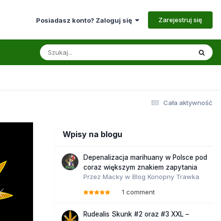
Zarejestruj się
Posiadasz konto? Zaloguj się
Cała aktywność
Wpisy na blogu
Depenalizacja marihuany w Polsce pod
coraz większym znakiem zapytania
Przez
Macky
w
Blog Konopny Trawka
1 comment
Rudealis Skunk #2 oraz #3 XXL –