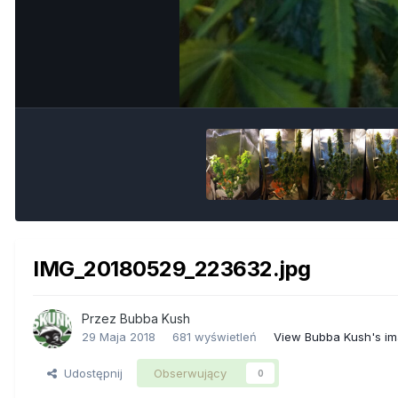
IMG_20180529_223632.jpg
Przez
Bubba Kush
29 Maja 2018
681 wyświetleń
View Bubba Kush's i
Udostępnij
Obserwujący
0