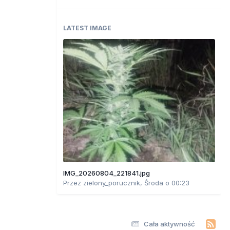
LATEST IMAGE
IMG_20260804_221841.jpg
Przez
zielony_porucznik
,
Środa o 00:23
Cała aktywność