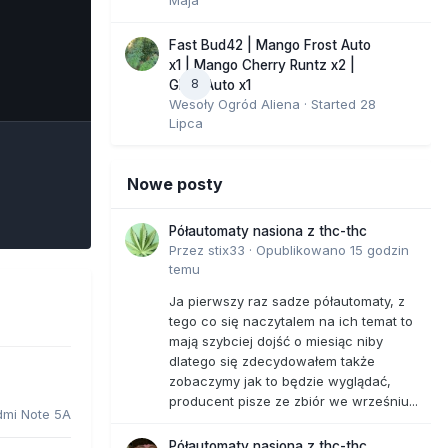
Fast Bud42 | Mango Frost Auto
x1 | Mango Cherry Runtz x2 |
8
e Tools
GMO Auto x1
Wesoły Ogród Aliena
· Started
28
Lipca
Nowe posty
Półautomaty nasiona z thc-thc
Przez
stix33
·
Opublikowano
15 godzin
temu
Ja pierwszy raz sadze półautomaty, z
tego co się naczytalem na ich temat to
mają szybciej dojść o miesiąc niby
dlatego się zdecydowałem także
zobaczymy jak to będzie wyglądać,
producent pisze ze zbiór we wrześniu...
dmi Note 5A
Półautomaty nasiona z thc-thc