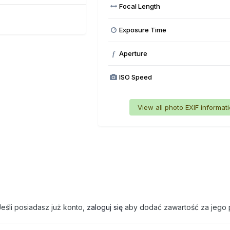
Focal Length
Exposure Time
Aperture
f
ISO Speed
View all photo EXIF informat
eśli posiadasz już konto,
zaloguj się
aby dodać zawartość za jego