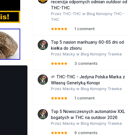
recenzja odpornych odmian outdoor od
THC-THC
Przez
THC-THC
w
Blog Konopny THC-
THC
1 comment
Top 5 nasion marihuany 60-65 dni od
kiełka do zbioru
Przez
Macky
w
Blog Konopny Trawka
3 comments
🌱 THC-THC - Jedyna Polska Marka z
Własną Genetyką Konopi
Przez
Macky
w
Blog Konopny Trawka
1 comment
Top 5 Nowoczesnych automatów XXL
bogatych w THC na outdoor 2026
Przez
Macky
w
Blog Konopny Trawka
6 comments