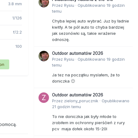
3.8 mm
Przez
Rysiu
·
Opublikowano
19 godzin
temu
1/126
Chyba lepiej auto wybrać. Juz by ładnie
kwitły. A te pół auto to chyba bardziej
f/2.2
jak sezonówki są, takie wrażenie
odnoszę.
100
Outdoor automatów 2026
Przez
Rysiu
·
Opublikowano
19 godzin
ion
temu
Ja tez na początku myslałem, że to
doniczka 🙂
Outdoor automatów 2026
Przez
zielony_porucznik
·
Opublikowano
21 godzin temu
To nie doniczka jak były młode to
zrobiłem im ochronny pierśćień z rury
 pomocą.
pcv maja dołek około 15-20l