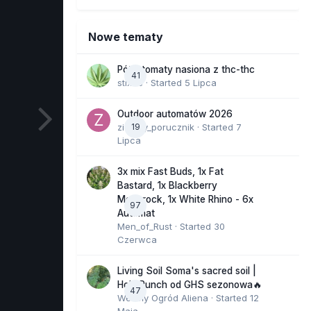
Nowe tematy
Półautomaty nasiona z thc-thc
41
stix33
· Started
5 Lipca
Outdoor automatów 2026
zielony_porucznik
19
· Started
7
Lipca
3x mix Fast Buds, 1x Fat
Bastard, 1x Blackberry
Moonrock, 1x White Rhino - 6x
97
Automat
Men_of_Rust
· Started
30
Czerwca
Living Soil Soma's sacred soil |
Holy Punch od GHS sezonowa🔥
47
Wesoły Ogród Aliena
· Started
12
Maja