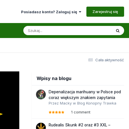
Zarejestruj się
Posiadasz konto? Zaloguj się
Cała aktywność
Wpisy na blogu
Depenalizacja marihuany w Polsce pod
coraz większym znakiem zapytania
Przez
Macky
w
Blog Konopny Trawka
1 comment
Rudealis Skunk #2 oraz #3 XXL –