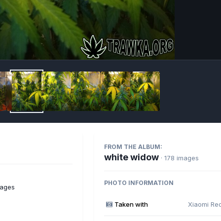
Imag
FROM THE ALBUM:
white widow
· 178 images
PHOTO INFORMATION
mages
Taken with
Xiaomi Re