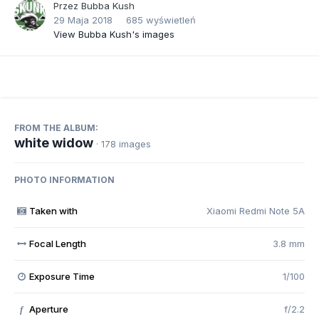
Przez
Bubba Kush
29 Maja 2018
685 wyświetleń
View Bubba Kush's images
FROM THE ALBUM:
white widow
· 178 images
PHOTO INFORMATION
Taken with
Xiaomi Redmi Note 5A
Focal Length
3.8 mm
Exposure Time
1/100
Aperture
f/2.2
f