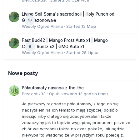
Men_of_Rust
· Started
30 Czerwca
Living Soil Soma's sacred soil | Holy Punch od
47
GHS sezonowa🔥
Wesoły Ogród Aliena
· Started
12 Maja
Fast Bud42 | Mango Frost Auto x1 | Mango
8
Cherry Runtz x2 | GMO Auto x1
Wesoły Ogród Aliena
· Started
28 Lipca
Nowe posty
Półautomaty nasiona z thc-thc
Przez
stix33
·
Opublikowano
13 godzin temu
Ja pierwszy raz sadze półautomaty, z tego co się
naczytalem na ich temat to mają szybciej dojść o
miesiąc niby dlatego się zdecydowałem także
zobaczymy jak to będzie wyglądać, producent pisze ze
zbiór we wrześniu także no czas pokaże, jak będzie
niewypał to wiadomo że w przyszłym roku polecę z...