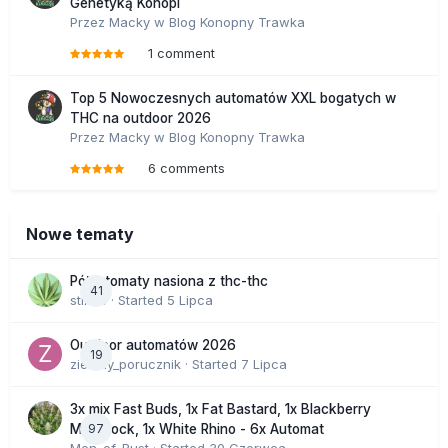
Genetyką Konopi
Przez
Macky
w
Blog Konopny Trawka
1 comment
Top 5 Nowoczesnych automatów XXL bogatych w
THC na outdoor 2026
Przez
Macky
w
Blog Konopny Trawka
6 comments
Nowe tematy
Półautomaty nasiona z thc-thc
41
stix33
· Started
5 Lipca
Outdoor automatów 2026
19
zielony_porucznik
· Started
7 Lipca
3x mix Fast Buds, 1x Fat Bastard, 1x Blackberry
97
Moonrock, 1x White Rhino - 6x Automat