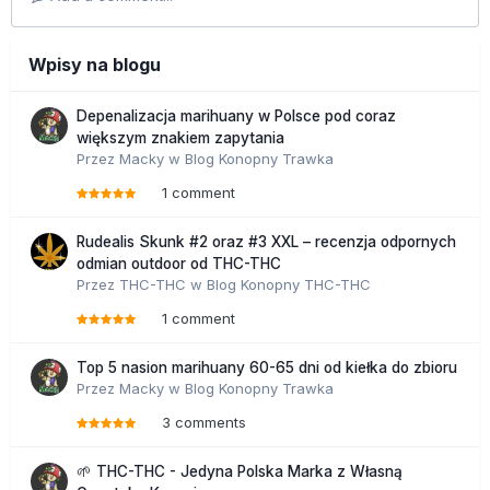
Wpisy na blogu
Depenalizacja marihuany w Polsce pod coraz
większym znakiem zapytania
Przez
Macky
w
Blog Konopny Trawka
1 comment
Rudealis Skunk #2 oraz #3 XXL – recenzja odpornych
odmian outdoor od THC-THC
Przez
THC-THC
w
Blog Konopny THC-THC
1 comment
Top 5 nasion marihuany 60-65 dni od kiełka do zbioru
Przez
Macky
w
Blog Konopny Trawka
3 comments
🌱 THC-THC - Jedyna Polska Marka z Własną