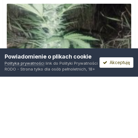
Powiadomienie o plikach cookie
Akceptuję
Polityka prywatności
link do Polityki Prywatności
RODO - Strona tylko dla osób pełnoletnich, 18+
IMG_20260804_221841.jpg
Przez
zielony_porucznik
,
Środa o 00:23
Polityka prywatności
Kontakt
Ciasteczka
Trawka.org
Powered by Invision Community