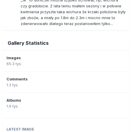
,,w" to doniczki można szybko schować np, wichura
czy gradobicie. 2 lata temu miałem sezony i w połowie
kwitnienia przyszła taka wichura że krzaki położone były
jak zboże, a miały po 1.8m do 2.3m i mocno mnie to
zdenerwowało dlatego teraz postanowiłem tylko...
Gallery Statistics
Images
65.3 tys.
Comments
1.3 tys.
Albums
1.9 tys.
LATEST IMAGE