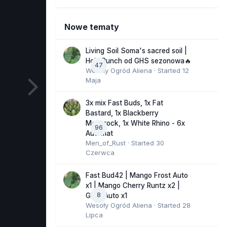
Nowe tematy
Living Soil Soma's sacred soil |
Holy Punch od GHS sezonowa🔥
47
Wesoły Ogród Aliena
· Started
12
Maja
3x mix Fast Buds, 1x Fat
Bastard, 1x Blackberry
Moonrock, 1x White Rhino - 6x
96
Automat
Men_of_Rust
· Started
30
Czerwca
Fast Bud42 | Mango Frost Auto
x1 | Mango Cherry Runtz x2 |
8
GMO Auto x1
Wesoły Ogród Aliena
· Started
28
Lipca