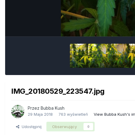
IMG_20180529_223547.jpg
Przez
Bubba Kush
29 Maja 2018
763 wyświetleń
View Bubba Kush's i
Udostępnij
Obserwujący
0