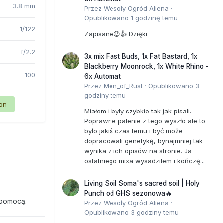
3.8 mm
Przez
Wesoły Ogród Aliena
·
Opublikowano
1 godzinę temu
1/122
Zapisane😉👍 Dzięki
f/2.2
3x mix Fast Buds, 1x Fat Bastard, 1x
Blackberry Moonrock, 1x White Rhino -
100
6x Automat
Przez
Men_of_Rust
·
Opublikowano
3
godziny temu
ion
Miałem i były szybkie tak jak pisali.
Poprawne palenie z tego wyszło ale to
było jakiś czas temu i być może
dopracowali genetykę, bynajmniej tak
wynika z ich opisów na stronie. Ja
ostatniego mixa wysadzilem i kończę...
Living Soil Soma's sacred soil | Holy
Punch od GHS sezonowa🔥
 pomocą.
Przez
Wesoły Ogród Aliena
·
Opublikowano
3 godziny temu