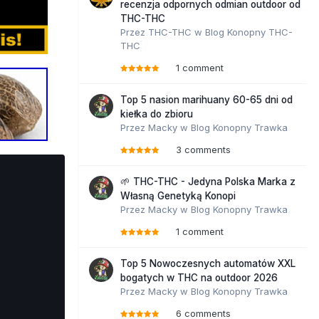
recenzja odpornych odmian outdoor od
THC-THC
Przez
THC-THC
w
Blog Konopny THC-
THC
1 comment
Top 5 nasion marihuany 60-65 dni od
kiełka do zbioru
Przez
Macky
w
Blog Konopny Trawka
3 comments
🌱 THC-THC - Jedyna Polska Marka z
Własną Genetyką Konopi
Przez
Macky
w
Blog Konopny Trawka
1 comment
Top 5 Nowoczesnych automatów XXL
bogatych w THC na outdoor 2026
Przez
Macky
w
Blog Konopny Trawka
6 comments