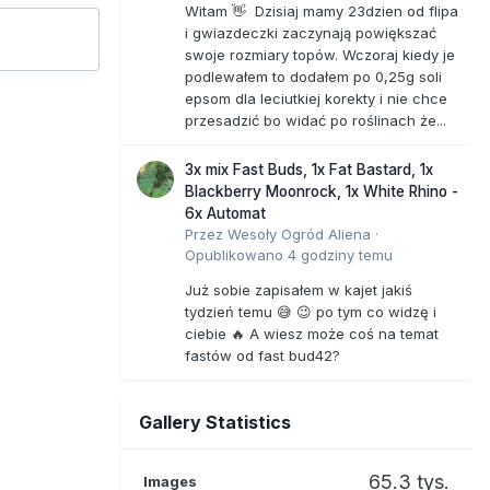
Witam 👋 Dzisiaj mamy 23dzien od flipa
i gwiazdeczki zaczynają powiększać
swoje rozmiary topów. Wczoraj kiedy je
podlewałem to dodałem po 0,25g soli
epsom dla leciutkiej korekty i nie chce
przesadzić bo widać po roślinach że...
3x mix Fast Buds, 1x Fat Bastard, 1x
Blackberry Moonrock, 1x White Rhino -
6x Automat
Przez
Wesoły Ogród Aliena
·
Opublikowano
4 godziny temu
Już sobie zapisałem w kajet jakiś
tydzień temu 😅 😉 po tym co widzę i
ciebie 🔥 A wiesz może coś na temat
fastów od fast bud42?
Gallery Statistics
65.3 tys.
Images