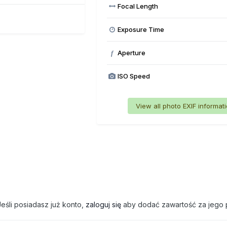
Focal Length
Exposure Time
Aperture
f
ISO Speed
View all photo EXIF informat
eśli posiadasz już konto,
zaloguj się
aby dodać zawartość za jego