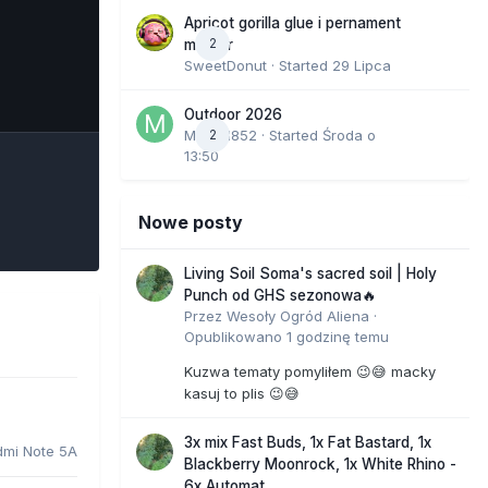
Apricot gorilla glue i pernament
2
marker
SweetDonut
· Started
29 Lipca
e Tools
Outdoor 2026
Marcel852
2
· Started
Środa o
13:50
Nowe posty
Living Soil Soma's sacred soil | Holy
Punch od GHS sezonowa🔥
Przez
Wesoły Ogród Aliena
·
Opublikowano
1 godzinę temu
Kuzwa tematy pomyliłem 😉😅 macky
kasuj to plis 😉😅
3x mix Fast Buds, 1x Fat Bastard, 1x
dmi Note 5A
Blackberry Moonrock, 1x White Rhino -
6x Automat