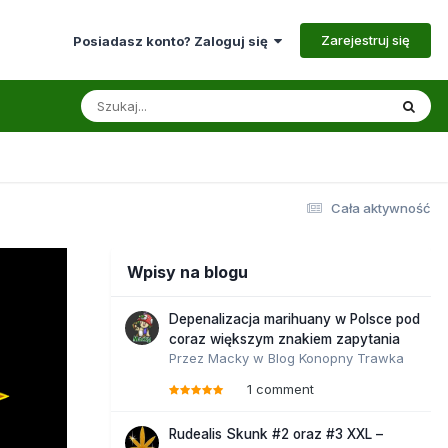
Zarejestruj się
Posiadasz konto? Zaloguj się
Cała aktywność
Wpisy na blogu
Depenalizacja marihuany w Polsce pod
coraz większym znakiem zapytania
Przez
Macky
w
Blog Konopny Trawka
1 comment
Rudealis Skunk #2 oraz #3 XXL –