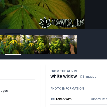
Imag
FROM THE ALBUM:
white widow
· 178 images
PHOTO INFORMATION
mages
Taken with
Xiaomi Re