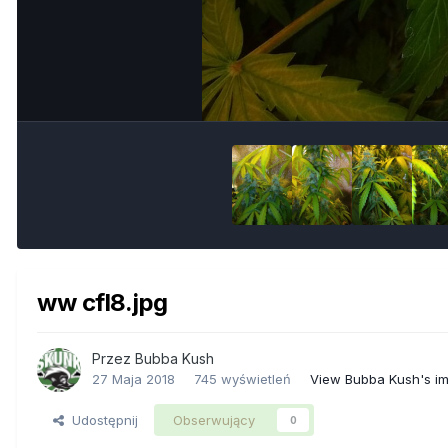
ww cfl8.jpg
Przez
Bubba Kush
27 Maja 2018
745 wyświetleń
View Bubba Kush's i
Udostępnij
Obserwujący
0