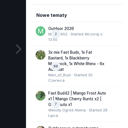
Nowe tematy
Outdoor 2026
Marcel852
2
· Started
Wczoraj o
13:50
3x mix Fast Buds, 1x Fat
Bastard, 1x Blackberry
Moonrock, 1x White Rhino - 6x
88
Automat
Men_of_Rust
· Started
30
Czerwca
Fast Bud42 | Mango Frost Auto
x1 | Mango Cherry Runtz x2 |
7
GMO Auto x1
Wesoły Ogród Aliena
· Started
28
Lipca