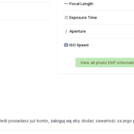
Focal Length
Exposure Time
Aperture
f
ISO Speed
View all photo EXIF informat
eśli posiadasz już konto,
zaloguj się
aby dodać zawartość za jego