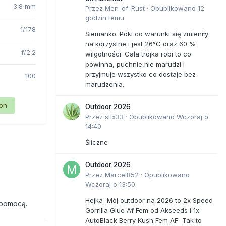
3.8 mm
Przez
Men_of_Rust
·
Opublikowano
12
godzin temu
1/178
Siemanko. Póki co warunki się zmieniły
na korzystne i jest 26°C oraz 60 %
f/2.2
wilgotności. Cała trójka robi to co
powinna, puchnie,nie marudzi i
przyjmuje wszystko co dostaje bez
100
marudzenia.
ion
Outdoor 2026
Przez
stix33
·
Opublikowano
Wczoraj o
14:40
Śliczne
Outdoor 2026
Przez
Marcel852
·
Opublikowano
Wczoraj o 13:50
Hejka Mój outdoor na 2026 to 2x Speed
 pomocą.
Gorrilla Glue Af Fem od Akseeds i 1x
AutoBlack Berry Kush Fem AF Tak to