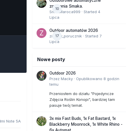
Outdoorowe automatyczne
zmagania Smaka.
10
SmakMaroca999
· Started
4
Lipca
e Tools
Outdoor automatów 2026
zielony_porucznik
17
· Started
7
Lipca
Nowe posty
Outdoor 2026
Przez
Macky
·
Opublikowano
8 godzin
temu
Przeniosłem do działu "Pojedyncze
Zdjęcia Roślin Konopi", bardziej tam
pasuje twój temat.
3x mix Fast Buds, 1x Fat Bastard, 1x
dmi Note 5A
Blackberry Moonrock, 1x White Rhino -
6x Automat