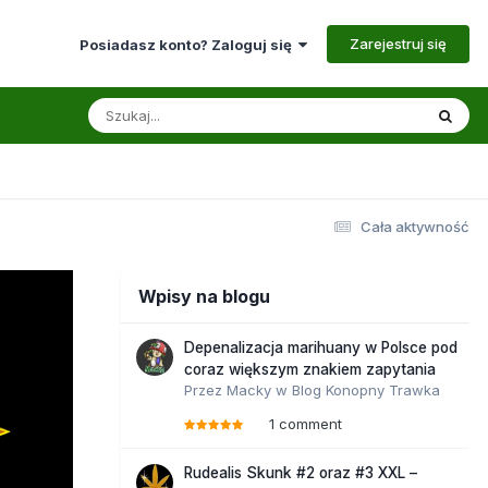
Zarejestruj się
Posiadasz konto? Zaloguj się
Cała aktywność
Wpisy na blogu
Depenalizacja marihuany w Polsce pod
coraz większym znakiem zapytania
Przez
Macky
w
Blog Konopny Trawka
1 comment
Rudealis Skunk #2 oraz #3 XXL –