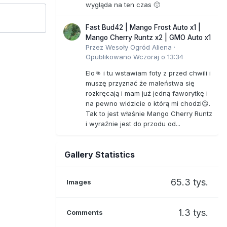
wygląda na ten czas 🙂
Fast Bud42 | Mango Frost Auto x1 |
Mango Cherry Runtz x2 | GMO Auto x1
Przez
Wesoły Ogród Aliena
·
Opublikowano
Wczoraj o 13:34
Elo👊 i tu wstawiam foty z przed chwili i
muszę przyznać że maleństwa się
rozkręcają i mam już jedną faworytkę i
na pewno widzicie o którą mi chodzi😉.
Tak to jest właśnie Mango Cherry Runtz
i wyraźnie jest do przodu od...
Gallery Statistics
65.3 tys.
Images
1.3 tys.
Comments