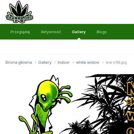
Przeglądaj
Aktywność
Gallery
Blogs
Strona główna
Gallery
Indoor
white widow
ww cfl8.jpg