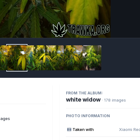
Imag
FROM THE ALBUM:
white widow
· 178 images
PHOTO INFORMATION
mages
Taken with
Xiaomi Re