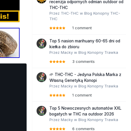
recenzja odpornych odmian outdoor od
THC-THC
Przez
THC-THC
w
Blog Konopny THC-
THC
1 comment
Top 5 nasion marihuany 60-65 dni od
kiełka do zbioru
Przez
Macky
w
Blog Konopny Trawka
3 comments
🌱 THC-THC - Jedyna Polska Marka z
Własną Genetyką Konopi
Przez
Macky
w
Blog Konopny Trawka
1 comment
Top 5 Nowoczesnych automatów XXL
bogatych w THC na outdoor 2026
Przez
Macky
w
Blog Konopny Trawka
6 comments