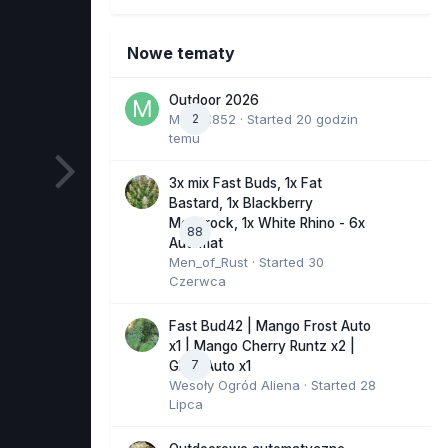
Nowe tematy
Outdoor 2026
Marcel852
2
· Started
20 godzin
temu
3x mix Fast Buds, 1x Fat
Bastard, 1x Blackberry
Moonrock, 1x White Rhino - 6x
88
Automat
Men_of_Rust
· Started
30
Czerwca
Fast Bud42 | Mango Frost Auto
x1 | Mango Cherry Runtz x2 |
7
GMO Auto x1
Wesoły Ogród Aliena
· Started
28
Lipca