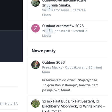
Outdoorowe automatyczne
zmagania Smaka.
10
SmakMaroca999
· Started
4
Lipca
e Tools
Outdoor automatów 2026
zielony_porucznik
17
· Started
7
Lipca
Nowe posty
Outdoor 2026
Przez
Macky
·
Opublikowano
26 minut
temu
Przeniosłem do działu "Pojedyncze
Zdjęcia Roślin Konopi", bardziej tam
pasuje twój temat.
3x mix Fast Buds, 1x Fat Bastard, 1x
dmi Note 5A
Blackberry Moonrock, 1x White Rhino -
6x Automat