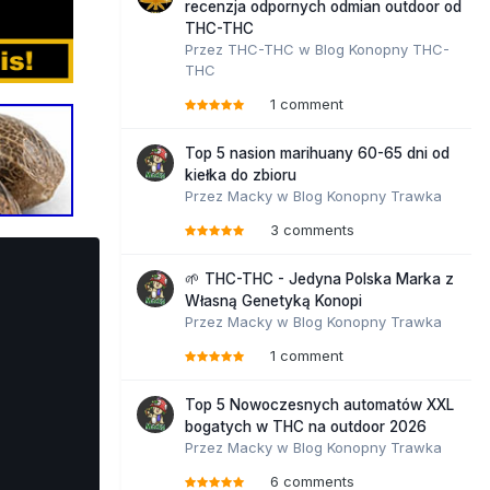
recenzja odpornych odmian outdoor od
THC-THC
Przez
THC-THC
w
Blog Konopny THC-
THC
1 comment
Top 5 nasion marihuany 60-65 dni od
kiełka do zbioru
Przez
Macky
w
Blog Konopny Trawka
3 comments
🌱 THC-THC - Jedyna Polska Marka z
Własną Genetyką Konopi
Przez
Macky
w
Blog Konopny Trawka
1 comment
Top 5 Nowoczesnych automatów XXL
bogatych w THC na outdoor 2026
Przez
Macky
w
Blog Konopny Trawka
6 comments