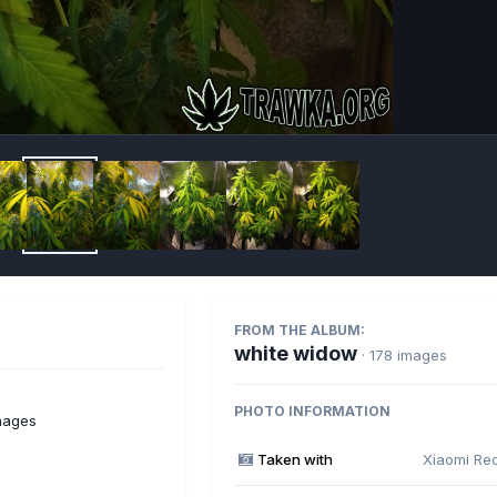
Imag
FROM THE ALBUM:
white widow
· 178 images
PHOTO INFORMATION
mages
Taken with
Xiaomi Re