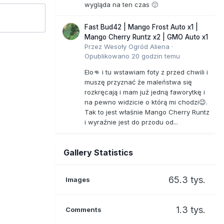
wygląda na ten czas 🙂
Fast Bud42 | Mango Frost Auto x1 |
Mango Cherry Runtz x2 | GMO Auto x1
Przez
Wesoły Ogród Aliena
·
Opublikowano
20 godzin temu
Elo👊 i tu wstawiam foty z przed chwili i
muszę przyznać że maleństwa się
rozkręcają i mam już jedną faworytkę i
na pewno widzicie o którą mi chodzi😉.
Tak to jest właśnie Mango Cherry Runtz
i wyraźnie jest do przodu od...
Gallery Statistics
65.3 tys.
Images
1.3 tys.
Comments