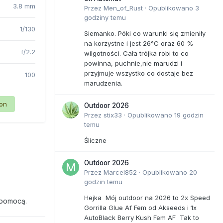
3.8 mm
Przez
Men_of_Rust
·
Opublikowano
3
godziny temu
1/130
Siemanko. Póki co warunki się zmieniły
na korzystne i jest 26°C oraz 60 %
f/2.2
wilgotności. Cała trójka robi to co
powinna, puchnie,nie marudzi i
przyjmuje wszystko co dostaje bez
100
marudzenia.
ion
Outdoor 2026
Przez
stix33
·
Opublikowano
19 godzin
temu
Śliczne
Outdoor 2026
Przez
Marcel852
·
Opublikowano
20
godzin temu
Hejka Mój outdoor na 2026 to 2x Speed
 pomocą.
Gorrilla Glue Af Fem od Akseeds i 1x
AutoBlack Berry Kush Fem AF Tak to