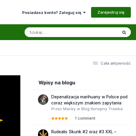
Zarejestruj się
Posiadasz konto? Zaloguj się
Cała aktywność
Wpisy na blogu
Depenalizacja marihuany w Polsce pod
coraz większym znakiem zapytania
Przez
Macky
w
Blog Konopny Trawka
1 comment
Rudealis Skunk #2 oraz #3 XXL –