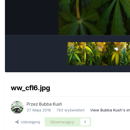
ww_cfl6.jpg
Przez
Bubba Kush
27 Maja 2018
793 wyświetleń
View Bubba Kush's i
Udostępnij
Obserwujący
0