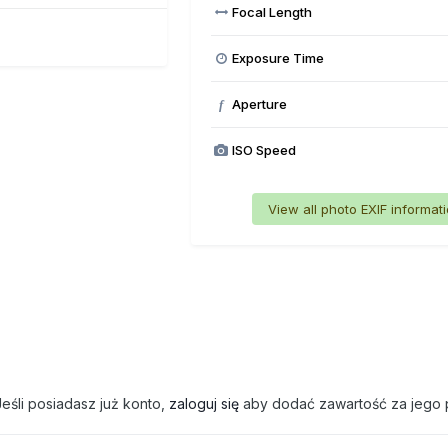
Focal Length
Exposure Time
Aperture
f
ISO Speed
View all photo EXIF informat
eśli posiadasz już konto,
zaloguj się
aby dodać zawartość za jego