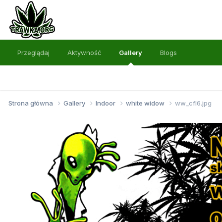
Przeglądaj
Aktywność
Gallery
Blogs
Strona główna
Gallery
Indoor
white widow
ww_cfl6.jpg