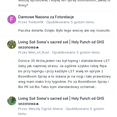
firmy?
Darmowe Nasiona za Fotorelacje
Przez
fredom18
·
Opublikowano
5 godzin temu
Paczka dotarła. Dzięki. Było tego wiecej ale się rozeszło.
Living Soil Soma's sacred soil | Holy Punch od GHS
sezonowa🔥
Przez
Men_of_Rust
·
Opublikowano
5 godzin temu
Donice 35 litrów,jeden raz był toping i standardowe LST
żeby jak najmniej stresu. Ja ogólnie szybko robię flipa
bo przy topingu i przy każdym LST walę im oprysk z
BoomBoom Spray a to stawia je na nogi i taki prawdziwy
weg mam maks trzy tygodnie. Po za BoomBoom Spray i
Bio PK od Bio Tabs bym standardowy schemat...
Living Soil Soma's sacred soil | Holy Punch od GHS
sezonowa🔥
Przez
Wesoły Ogród Aliena
·
Opublikowano
6 godzin
temu