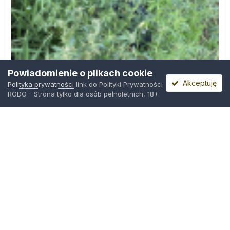
Powiadomienie o plikach cookie
Akceptuję
Polityka prywatności
link do Polityki Prywatności
RODO - Strona tylko dla osób pełnoletnich, 18+
IMG_0599.png
Przez
Osiedlowy Geniusz
,
3 godziny temu
Polityka prywatności
Kontakt
Ciasteczka
Trawka.org
Powered by Invision Community