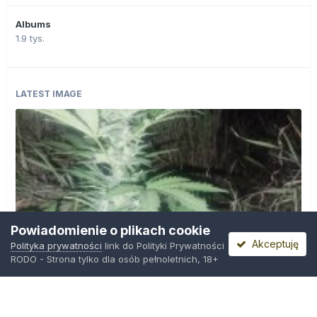
Albums
1.9 tys.
LATEST IMAGE
Powiadomienie o plikach cookie
Akceptuję
Polityka prywatności
link do Polityki Prywatności
RODO - Strona tylko dla osób pełnoletnich, 18+
IMG_20260804_221841.jpg
Przez
zielony_porucznik
,
Środa o 00:23