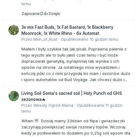
temu
Zapisane😉👍 Dzięki
3x mix Fast Buds, 1x Fat Bastard, 1x Blackberry
Moonrock, 1x White Rhino - 6x Automat
Przez
Men_of_Rust
·
Opublikowano
10 godzin temu
Miałem i były szybkie tak jak pisali. Poprawne palenie z
tego wyszło ale to było jakiś czas temu i być może
dopracowali genetykę, bynajmniej tak wynika z ich
opisów na stronie. Ja ostatniego mixa wysadzilem i
kończę póki co z nimi przygodę bo mam i sezonów dużo
i sporo automatów od Bud Voyage. Jak chcesz dużo i...
Living Soil Soma's sacred soil | Holy Punch od GHS
sezonowa🔥
Przez
Wesoły Ogród Aliena
·
Opublikowano
11 godzin
temu
Witam 👋 Dzisiaj mamy 23dzien od flipa i gwiazdeczki
zaczynają powiększać swoje rozmiary topów. Wczoraj
kiedy je podlewałem to dodałem po 0,25g soli epsom dla