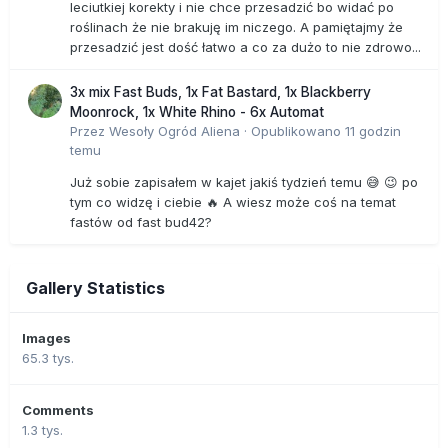
leciutkiej korekty i nie chce przesadzić bo widać po
roślinach że nie brakuję im niczego. A pamiętajmy że
przesadzić jest dość łatwo a co za dużo to nie zdrowo...
3x mix Fast Buds, 1x Fat Bastard, 1x Blackberry
Moonrock, 1x White Rhino - 6x Automat
Przez
Wesoły Ogród Aliena
·
Opublikowano
11 godzin
temu
Już sobie zapisałem w kajet jakiś tydzień temu 😅 😉 po
tym co widzę i ciebie 🔥 A wiesz może coś na temat
fastów od fast bud42?
Gallery Statistics
Images
65.3 tys.
Comments
1.3 tys.