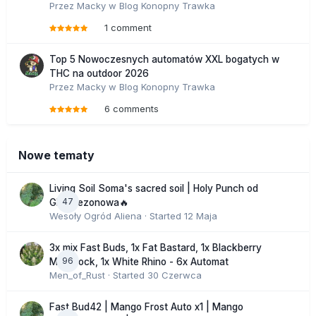
Przez
Macky
w
Blog Konopny Trawka
1 comment
Top 5 Nowoczesnych automatów XXL bogatych w
THC na outdoor 2026
Przez
Macky
w
Blog Konopny Trawka
6 comments
Nowe tematy
Living Soil Soma's sacred soil | Holy Punch od
47
GHS sezonowa🔥
Wesoły Ogród Aliena
· Started
12 Maja
3x mix Fast Buds, 1x Fat Bastard, 1x Blackberry
96
Moonrock, 1x White Rhino - 6x Automat
Men_of_Rust
· Started
30 Czerwca
Fast Bud42 | Mango Frost Auto x1 | Mango