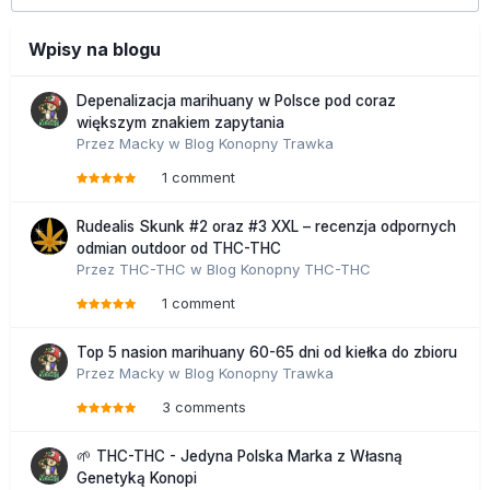
Wpisy na blogu
Depenalizacja marihuany w Polsce pod coraz
większym znakiem zapytania
Przez
Macky
w
Blog Konopny Trawka
1 comment
Rudealis Skunk #2 oraz #3 XXL – recenzja odpornych
odmian outdoor od THC-THC
Przez
THC-THC
w
Blog Konopny THC-THC
1 comment
Top 5 nasion marihuany 60-65 dni od kiełka do zbioru
Przez
Macky
w
Blog Konopny Trawka
3 comments
🌱 THC-THC - Jedyna Polska Marka z Własną
Genetyką Konopi