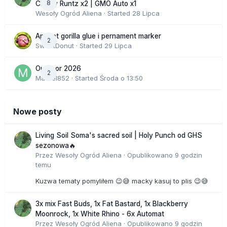
8
Cherry Runtz x2 | GMO Auto x1
Wesoły Ogród Aliena
· Started
28 Lipca
Apricot gorilla glue i pernament marker
2
SweetDonut
· Started
29 Lipca
Outdoor 2026
2
Marcel852
· Started
Środa o 13:50
Nowe posty
Living Soil Soma's sacred soil | Holy Punch od GHS
sezonowa🔥
Przez
Wesoły Ogród Aliena
·
Opublikowano
9 godzin
temu
Kuzwa tematy pomyliłem 😉😅 macky kasuj to plis 😉😅
3x mix Fast Buds, 1x Fat Bastard, 1x Blackberry
Moonrock, 1x White Rhino - 6x Automat
Przez
Wesoły Ogród Aliena
·
Opublikowano
9 godzin