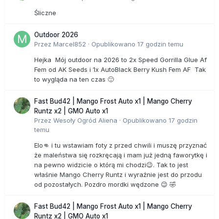
Śliczne
Outdoor 2026
Przez
Marcel852
·
Opublikowano
17 godzin temu
Hejka Mój outdoor na 2026 to 2x Speed Gorrilla Glue Af
Fem od AK Seeds i 1x AutoBlack Berry Kush Fem AF Tak
to wygląda na ten czas 🙂
Fast Bud42 | Mango Frost Auto x1 | Mango Cherry
Runtz x2 | GMO Auto x1
Przez
Wesoły Ogród Aliena
·
Opublikowano
17 godzin
temu
Elo👊 i tu wstawiam foty z przed chwili i muszę przyznać
że maleństwa się rozkręcają i mam już jedną faworytkę i
na pewno widzicie o którą mi chodzi😉. Tak to jest
właśnie Mango Cherry Runtz i wyraźnie jest do przodu
od pozostałych. Pozdro mordki wędzone 😉 🤣
Fast Bud42 | Mango Frost Auto x1 | Mango Cherry
Runtz x2 | GMO Auto x1