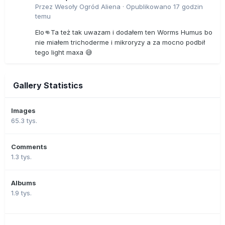
Przez
Wesoły Ogród Aliena
·
Opublikowano
17 godzin
temu
Elo👊Ta też tak uwazam i dodałem ten Worms Humus bo
nie miałem trichoderme i mikroryzy a za mocno podbił
tego light maxa 😅
Gallery Statistics
Images
65.3 tys.
Comments
1.3 tys.
Albums
1.9 tys.