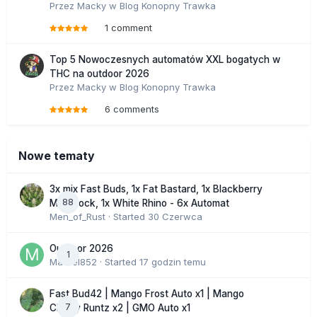
Przez
Macky
w
Blog Konopny Trawka
1 comment
Top 5 Nowoczesnych automatów XXL bogatych w
THC na outdoor 2026
Przez
Macky
w
Blog Konopny Trawka
6 comments
Nowe tematy
3x mix Fast Buds, 1x Fat Bastard, 1x Blackberry
88
Moonrock, 1x White Rhino - 6x Automat
Men_of_Rust
· Started
30 Czerwca
Outdoor 2026
1
Marcel852
· Started
17 godzin temu
Fast Bud42 | Mango Frost Auto x1 | Mango
7
Cherry Runtz x2 | GMO Auto x1