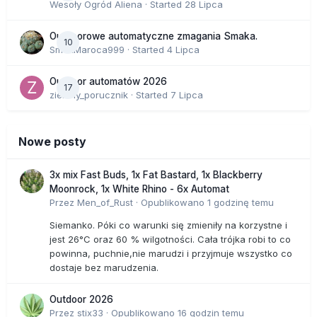
Wesoły Ogród Aliena
· Started
28 Lipca
Outdoorowe automatyczne zmagania Smaka.
10
SmakMaroca999
· Started
4 Lipca
Outdoor automatów 2026
17
zielony_porucznik
· Started
7 Lipca
Nowe posty
3x mix Fast Buds, 1x Fat Bastard, 1x Blackberry
Moonrock, 1x White Rhino - 6x Automat
Przez
Men_of_Rust
·
Opublikowano
1 godzinę temu
Siemanko. Póki co warunki się zmieniły na korzystne i
jest 26°C oraz 60 % wilgotności. Cała trójka robi to co
powinna, puchnie,nie marudzi i przyjmuje wszystko co
dostaje bez marudzenia.
Outdoor 2026
Przez
stix33
·
Opublikowano
16 godzin temu