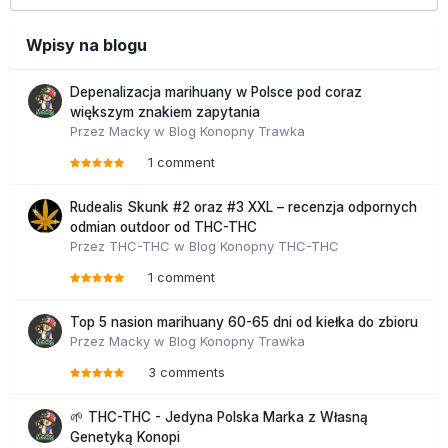
Wpisy na blogu
Depenalizacja marihuany w Polsce pod coraz
większym znakiem zapytania
Przez
Macky
w
Blog Konopny Trawka
1 comment
Rudealis Skunk #2 oraz #3 XXL – recenzja odpornych
odmian outdoor od THC-THC
Przez
THC-THC
w
Blog Konopny THC-THC
1 comment
Top 5 nasion marihuany 60-65 dni od kiełka do zbioru
Przez
Macky
w
Blog Konopny Trawka
3 comments
🌱 THC-THC - Jedyna Polska Marka z Własną
Genetyką Konopi