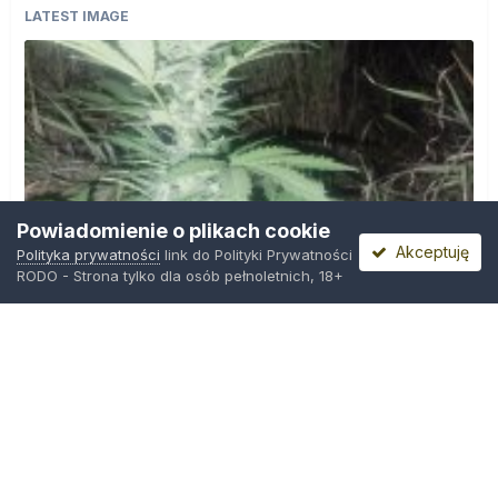
LATEST IMAGE
Powiadomienie o plikach cookie
Akceptuję
Polityka prywatności
link do Polityki Prywatności
RODO - Strona tylko dla osób pełnoletnich, 18+
IMG_20260804_221841.jpg
Przez
zielony_porucznik
,
Wczoraj o 00:23
Polityka prywatności
Kontakt
Ciasteczka
Trawka.org
Powered by Invision Community