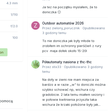
4.3 mm
Ja tez na początku myslałem, że to
doniczka 🙂
1/110
Outdoor automatów 2026
f/2.0
Przez
zielony_porucznik
·
Opublikowano
3 godziny temu
100
To nie doniczka jak były młode to
zrobiłem im ochronny pierśćień z rury
pcv maja dołek około 15-20l
ion
Półautomaty nasiona z thc-thc
Przez
stix33
·
Opublikowano
3 godziny
temu
Na doły w ziemi nie mam miejsca za
bardzo a w razie ,,w" to doniczki można
szybko schować np, wichura czy
gradobicie. 2 lata temu miałem sezony i
w połowie kwitnienia przyszła taka
 pomocą.
wichura że krzaki położone były jak...