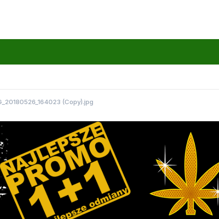
G_20180526_164023 (Copy).jpg