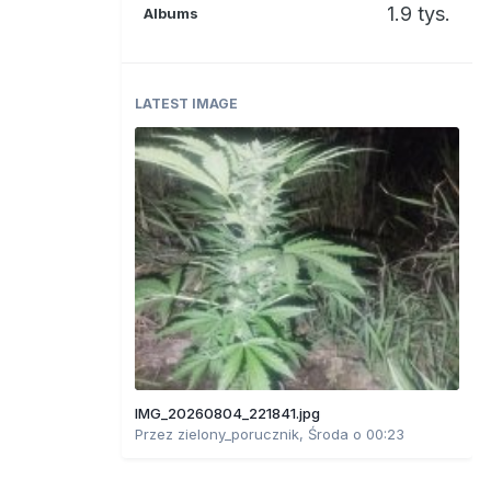
1.9 tys.
Albums
LATEST IMAGE
IMG_20260804_221841.jpg
Przez
zielony_porucznik
,
Środa o 00:23