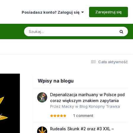
Zarejestruj się
Posiadasz konto? Zaloguj się
Cała aktywność
Wpisy na blogu
Depenalizacja marihuany w Polsce pod
coraz większym znakiem zapytania
Przez
Macky
w
Blog Konopny Trawka
1 comment
Rudealis Skunk #2 oraz #3 XXL –