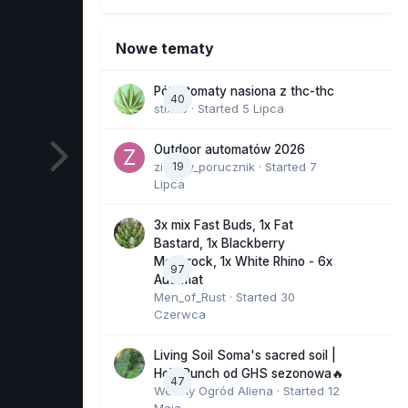
Nowe tematy
Półautomaty nasiona z thc-thc
40
stix33
· Started
5 Lipca
Outdoor automatów 2026
zielony_porucznik
19
· Started
7
Lipca
3x mix Fast Buds, 1x Fat
Bastard, 1x Blackberry
Moonrock, 1x White Rhino - 6x
97
Automat
Men_of_Rust
· Started
30
Czerwca
Living Soil Soma's sacred soil |
Holy Punch od GHS sezonowa🔥
47
Wesoły Ogród Aliena
· Started
12
Maja