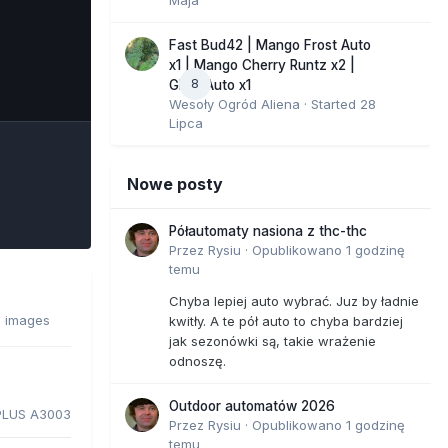
Fast Bud42 | Mango Frost Auto
x1 | Mango Cherry Runtz x2 |
8
e Tools
GMO Auto x1
Wesoły Ogród Aliena
· Started
28
Lipca
Nowe posty
Półautomaty nasiona z thc-thc
Przez
Rysiu
·
Opublikowano
1 godzinę
temu
Chyba lepiej auto wybrać. Juz by ładnie
8 images
kwitły. A te pół auto to chyba bardziej
jak sezonówki są, takie wrażenie
odnoszę.
Outdoor automatów 2026
PLUS A3003
Przez
Rysiu
·
Opublikowano
1 godzinę
temu