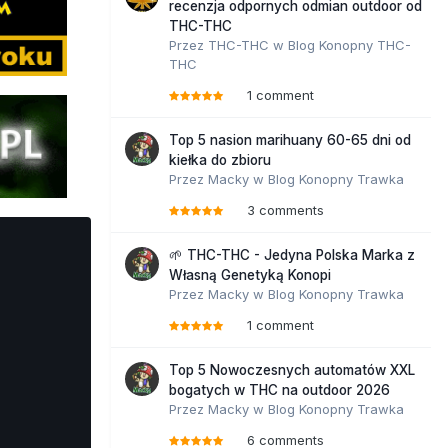
recenzja odpornych odmian outdoor od
THC-THC
Przez
THC-THC
w
Blog Konopny THC-
THC
1 comment
Top 5 nasion marihuany 60-65 dni od
kiełka do zbioru
Przez
Macky
w
Blog Konopny Trawka
3 comments
🌱 THC-THC - Jedyna Polska Marka z
Własną Genetyką Konopi
Przez
Macky
w
Blog Konopny Trawka
1 comment
Top 5 Nowoczesnych automatów XXL
bogatych w THC na outdoor 2026
Przez
Macky
w
Blog Konopny Trawka
6 comments