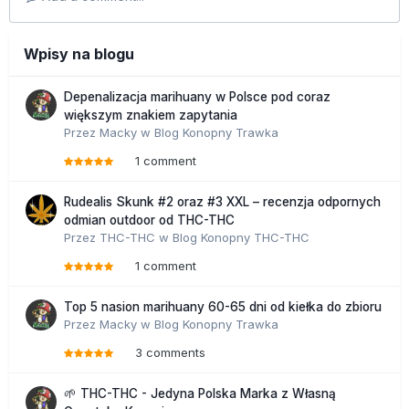
Wpisy na blogu
Depenalizacja marihuany w Polsce pod coraz
większym znakiem zapytania
Przez
Macky
w
Blog Konopny Trawka
1 comment
Rudealis Skunk #2 oraz #3 XXL – recenzja odpornych
odmian outdoor od THC-THC
Przez
THC-THC
w
Blog Konopny THC-THC
1 comment
Top 5 nasion marihuany 60-65 dni od kiełka do zbioru
Przez
Macky
w
Blog Konopny Trawka
3 comments
🌱 THC-THC - Jedyna Polska Marka z Własną