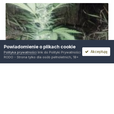
Powiadomienie o plikach cookie
Akceptuję
Polityka prywatności
link do Polityki Prywatności
RODO - Strona tylko dla osób pełnoletnich, 18+
IMG_20260804_221841.jpg
Przez
zielony_porucznik
,
Środa o 00:23
Polityka prywatności
Kontakt
Ciasteczka
Trawka.org
Powered by Invision Community