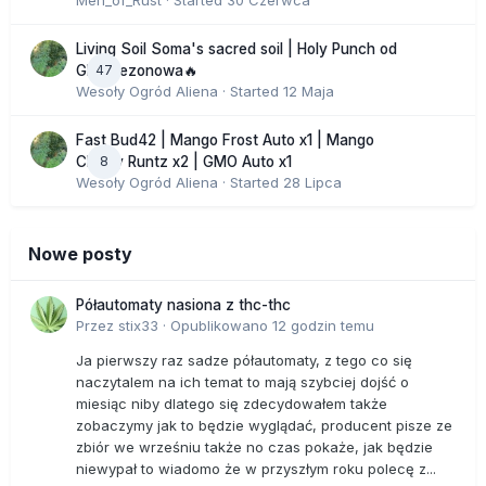
Men_of_Rust
· Started
30 Czerwca
Living Soil Soma's sacred soil | Holy Punch od
47
GHS sezonowa🔥
Wesoły Ogród Aliena
· Started
12 Maja
Fast Bud42 | Mango Frost Auto x1 | Mango
8
Cherry Runtz x2 | GMO Auto x1
Wesoły Ogród Aliena
· Started
28 Lipca
Nowe posty
Półautomaty nasiona z thc-thc
Przez
stix33
·
Opublikowano
12 godzin temu
Ja pierwszy raz sadze półautomaty, z tego co się
naczytalem na ich temat to mają szybciej dojść o
miesiąc niby dlatego się zdecydowałem także
zobaczymy jak to będzie wyglądać, producent pisze ze
zbiór we wrześniu także no czas pokaże, jak będzie
niewypał to wiadomo że w przyszłym roku polecę z...