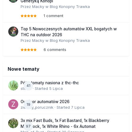
Genetyką Konopi
Przez
Macky
w
Blog Konopny Trawka
1 comment
Top 5 Nowoczesnych automatów XXL bogatych w
THC na outdoor 2026
Przez
Macky
w
Blog Konopny Trawka
6 comments
Nowe tematy
Półautomaty nasiona z thc-thc
41
stix33
· Started
5 Lipca
Outdoor automatów 2026
19
zielony_porucznik
· Started
7 Lipca
3x mix Fast Buds, 1x Fat Bastard, 1x Blackberry
97
Moonrock, 1x White Rhino - 6x Automat