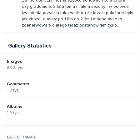
,,w" to doniczki można szybko schować np, wichura
czy gradobicie. 2 lata temu miałem sezony i w połowie
kwitnienia przyszła taka wichura że krzaki położone były
jak zboże, a miały po 1.8m do 2.3m i mocno mnie to
zdenerwowało dlatego teraz postanowiłem tylko...
Gallery Statistics
Images
65.3 tys.
Comments
1.3 tys.
Albums
1.9 tys.
LATEST IMAGE