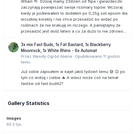
Witam 👋 Dzisiaj mamy 23dzien od flipa i gwiazdeczki
zaczynają powiększać swoje rozmiary topów. Wczoraj
kiedy je podlewałem to dodałem po 0,25g soli epsom dla
leciutkiej korekty i nie chce przesadzić bo widać po
roślinach że nie brakuję im niczego. A pamiętajmy że
przesadzić jest dość łatwo a co za dużo to nie zdrowo...
3x mix Fast Buds, 1x Fat Bastard, 1x Blackberry
Moonrock, 1x White Rhino - 6x Automat
Przez
Wesoły Ogród Aliena
·
Opublikowano
11 godzin
temu
Już sobie zapisałem w kajet jakiś tydzień temu 😅 😉 po
tym co widzę i ciebie 🔥 A wiesz może coś na temat
fastów od fast bud42?
Gallery Statistics
Images
65.3 tys.