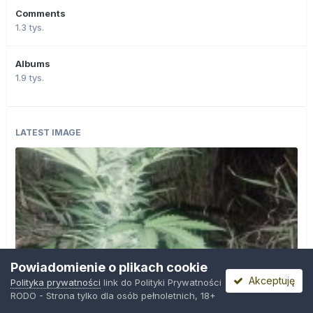
Comments
1.3 tys.
Albums
1.9 tys.
LATEST IMAGE
Powiadomienie o plikach cookie
Akceptuję
Polityka prywatności
link do Polityki Prywatności
RODO - Strona tylko dla osób pełnoletnich, 18+