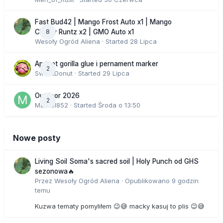
Fast Bud42 | Mango Frost Auto x1 | Mango
8
Cherry Runtz x2 | GMO Auto x1
Wesoły Ogród Aliena
· Started
28 Lipca
Apricot gorilla glue i pernament marker
2
SweetDonut
· Started
29 Lipca
Outdoor 2026
2
Marcel852
· Started
Środa o 13:50
Nowe posty
Living Soil Soma's sacred soil | Holy Punch od GHS
sezonowa🔥
Przez
Wesoły Ogród Aliena
·
Opublikowano
9 godzin
temu
Kuzwa tematy pomyliłem 😉😅 macky kasuj to plis 😉😅