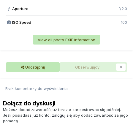
Aperture
f/2.0
f
ISO Speed
100
View all photo EXIF information
Udostępnij
Obserwujący
0
Brak komentarzy do wyświetlenia
Dołącz do dyskusji
Możesz dodać zawartość już teraz a zarejestrować się później.
Jeśli posiadasz już konto,
zaloguj się
aby dodać zawartość za jego
pomocą.