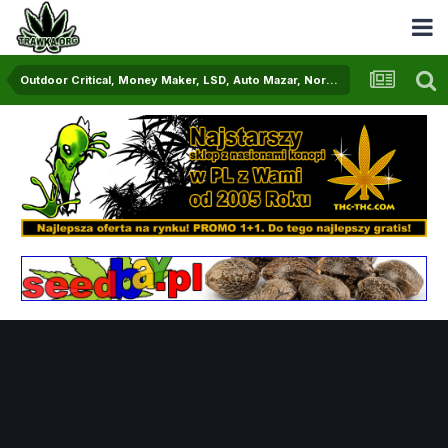
Outdoor Critical, Money Maker, LSD, Auto Mazar, Northern Passion 2.0