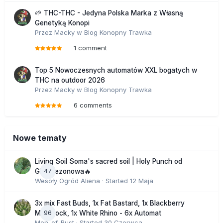
🌱 THC-THC - Jedyna Polska Marka z Własną
Genetyką Konopi
Przez
Macky
w
Blog Konopny Trawka
1 comment
Top 5 Nowoczesnych automatów XXL bogatych w
THC na outdoor 2026
Przez
Macky
w
Blog Konopny Trawka
6 comments
Nowe tematy
Living Soil Soma's sacred soil | Holy Punch od
47
GHS sezonowa🔥
Wesoły Ogród Aliena
· Started
12 Maja
3x mix Fast Buds, 1x Fat Bastard, 1x Blackberry
96
Moonrock, 1x White Rhino - 6x Automat
Men_of_Rust
· Started
30 Czerwca