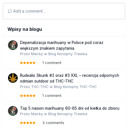
Add a comment...
Wpisy na blogu
Depenalizacja marihuany w Polsce pod coraz
większym znakiem zapytania
Przez
Macky
w
Blog Konopny Trawka
1 comment
Rudealis Skunk #2 oraz #3 XXL – recenzja odpornych
odmian outdoor od THC-THC
Przez
THC-THC
w
Blog Konopny THC-THC
1 comment
Top 5 nasion marihuany 60-65 dni od kiełka do zbioru
Przez
Macky
w
Blog Konopny Trawka
3 comments