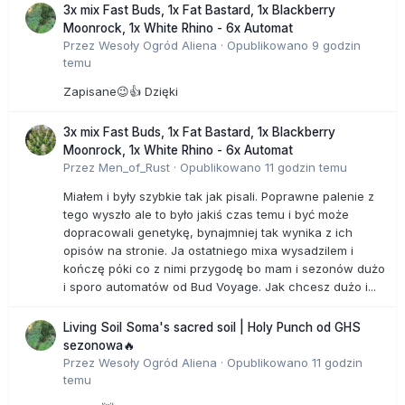
3x mix Fast Buds, 1x Fat Bastard, 1x Blackberry
Moonrock, 1x White Rhino - 6x Automat
Przez
Wesoły Ogród Aliena
·
Opublikowano
9 godzin
temu
Zapisane😉👍 Dzięki
3x mix Fast Buds, 1x Fat Bastard, 1x Blackberry
Moonrock, 1x White Rhino - 6x Automat
Przez
Men_of_Rust
·
Opublikowano
11 godzin temu
Miałem i były szybkie tak jak pisali. Poprawne palenie z
tego wyszło ale to było jakiś czas temu i być może
dopracowali genetykę, bynajmniej tak wynika z ich
opisów na stronie. Ja ostatniego mixa wysadzilem i
kończę póki co z nimi przygodę bo mam i sezonów dużo
i sporo automatów od Bud Voyage. Jak chcesz dużo i...
Living Soil Soma's sacred soil | Holy Punch od GHS
sezonowa🔥
Przez
Wesoły Ogród Aliena
·
Opublikowano
11 godzin
temu