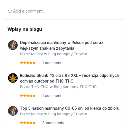
Add a comment...
Wpisy na blogu
Depenalizacja marihuany w Polsce pod coraz
większym znakiem zapytania
Przez
Macky
w
Blog Konopny Trawka
1 comment
Rudealis Skunk #2 oraz #3 XXL – recenzja odpornych
odmian outdoor od THC-THC
Przez
THC-THC
w
Blog Konopny THC-THC
1 comment
Top 5 nasion marihuany 60-65 dni od kiełka do zbioru
Przez
Macky
w
Blog Konopny Trawka
3 comments