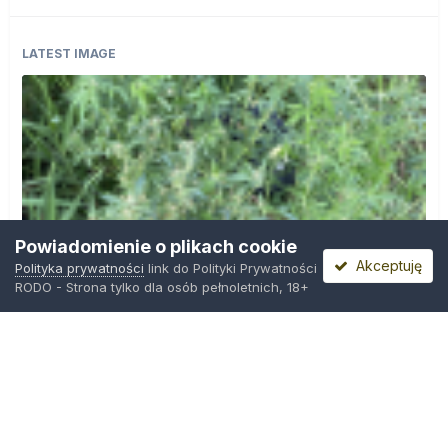
LATEST IMAGE
Powiadomienie o plikach cookie
Akceptuję
Polityka prywatności
link do Polityki Prywatności
RODO - Strona tylko dla osób pełnoletnich, 18+
IMG_0599.png
Przez
Osiedlowy Geniusz
,
12 godzin temu
Polityka prywatności
Kontakt
Ciasteczka
Trawka.org