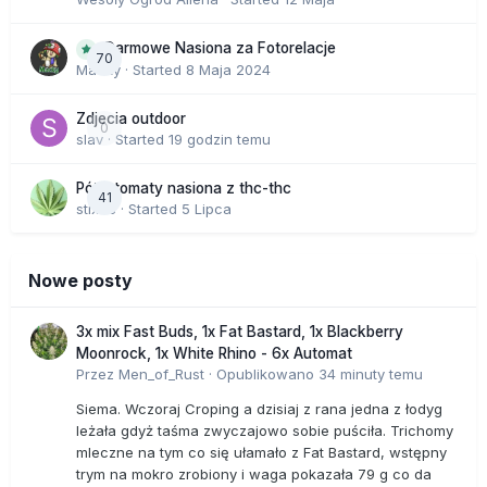
Darmowe Nasiona za Fotorelacje
70
Macky
· Started
8 Maja 2024
Zdjecia outdoor
0
slav
· Started
19 godzin temu
Półautomaty nasiona z thc-thc
41
stix33
· Started
5 Lipca
Nowe posty
3x mix Fast Buds, 1x Fat Bastard, 1x Blackberry
Moonrock, 1x White Rhino - 6x Automat
Przez
Men_of_Rust
·
Opublikowano
34 minuty temu
Siema. Wczoraj Croping a dzisiaj z rana jedna z łodyg
leżała gdyż taśma zwyczajowo sobie puściła. Trichomy
mleczne na tym co się ułamało z Fat Bastard, wstępny
trym na mokro zrobiony i waga pokazała 79 g co da