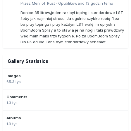
Przez
Men_of_Rust
·
Opublikowano
13 godzin temu
Donice 35 litrów,jeden raz był toping i standardowe LST
żeby jak najmniej stresu. Ja ogólnie szybko robię flipa
bo przy topingu i przy każdym LST walę im oprysk z
BoomBoom Spray a to stawia je na nogi i taki prawdziwy
weg mam maks trzy tygodnie. Po za BoomBoom Spray i
Bio PK od Bio Tabs bym standardowy schemat...
Gallery Statistics
Images
65.3 tys.
Comments
1.3 tys.
Albums
1.9 tys.