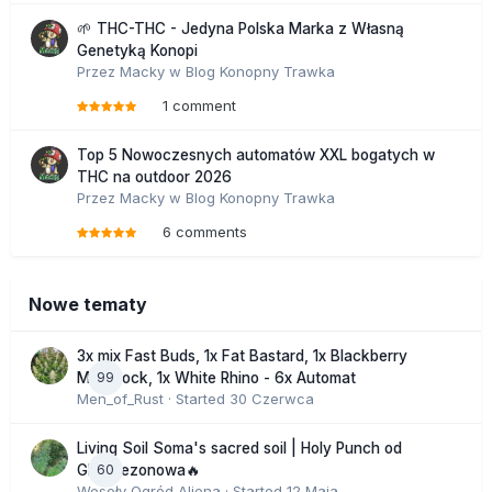
🌱 THC-THC - Jedyna Polska Marka z Własną
Genetyką Konopi
Przez
Macky
w
Blog Konopny Trawka
1 comment
Top 5 Nowoczesnych automatów XXL bogatych w
THC na outdoor 2026
Przez
Macky
w
Blog Konopny Trawka
6 comments
Nowe tematy
3x mix Fast Buds, 1x Fat Bastard, 1x Blackberry
99
Moonrock, 1x White Rhino - 6x Automat
Men_of_Rust
· Started
30 Czerwca
Living Soil Soma's sacred soil | Holy Punch od
60
GHS sezonowa🔥
Wesoły Ogród Aliena
· Started
12 Maja