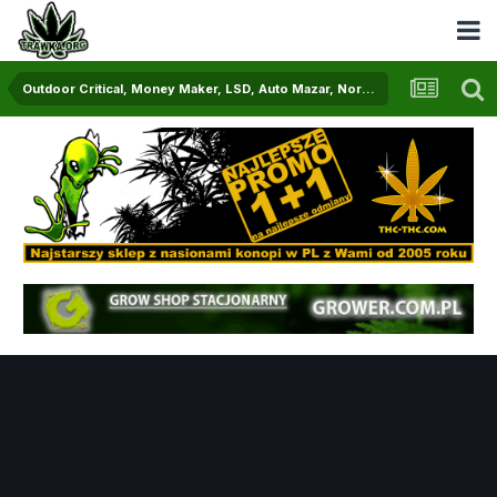
Outdoor Critical, Money Maker, LSD, Auto Mazar, Northern Passion 2.0