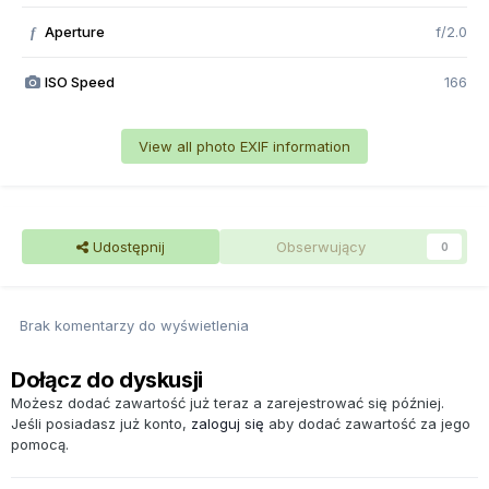
Aperture
f/2.0
f
ISO Speed
166
View all photo EXIF information
Udostępnij
Obserwujący
0
Brak komentarzy do wyświetlenia
Dołącz do dyskusji
Możesz dodać zawartość już teraz a zarejestrować się później.
Jeśli posiadasz już konto,
zaloguj się
aby dodać zawartość za jego
pomocą.