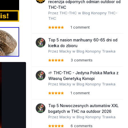
recenzja odpornych odmian outdoor od
THC-THC
Przez
THC-THC
w
Blog Konopny THC-
THC
1 comment
Top 5 nasion marihuany 60-65 dni od
kiełka do zbioru
Przez
Macky
w
Blog Konopny Trawka
3 comments
🌱 THC-THC - Jedyna Polska Marka z
Własną Genetyką Konopi
Przez
Macky
w
Blog Konopny Trawka
1 comment
Top 5 Nowoczesnych automatów XXL
bogatych w THC na outdoor 2026
Przez
Macky
w
Blog Konopny Trawka
6 comments