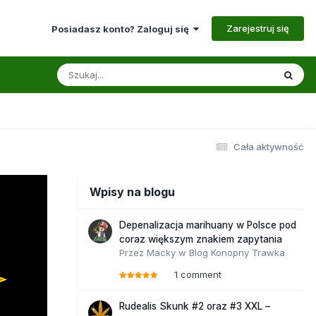
Zarejestruj się
Posiadasz konto? Zaloguj się
Cała aktywność
Wpisy na blogu
Depenalizacja marihuany w Polsce pod
coraz większym znakiem zapytania
Przez
Macky
w
Blog Konopny Trawka
1 comment
Rudealis Skunk #2 oraz #3 XXL –