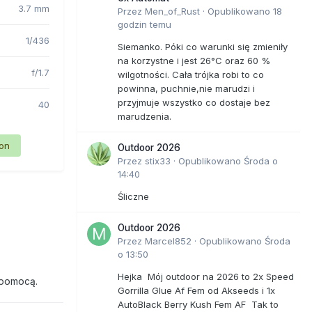
3.7 mm
Przez
Men_of_Rust
·
Opublikowano
18
godzin temu
1/436
Siemanko. Póki co warunki się zmieniły
na korzystne i jest 26°C oraz 60 %
f/1.7
wilgotności. Cała trójka robi to co
powinna, puchnie,nie marudzi i
przyjmuje wszystko co dostaje bez
40
marudzenia.
ion
Outdoor 2026
Przez
stix33
·
Opublikowano
Środa o
14:40
Śliczne
Outdoor 2026
Przez
Marcel852
·
Opublikowano
Środa
o 13:50
Hejka Mój outdoor na 2026 to 2x Speed
 pomocą.
Gorrilla Glue Af Fem od Akseeds i 1x
AutoBlack Berry Kush Fem AF Tak to