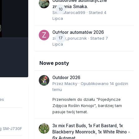
Outdoorowe automatyczne
zmagania Smaka.
10
SmakMaroca999
· Started
4
Lipca
e Tools
Outdoor automatów 2026
zielony_porucznik
17
· Started
7
Lipca
Nowe posty
Outdoor 2026
Przez
Macky
·
Opublikowano
14 godzin
temu
ges
Przeniosłem do działu "Pojedyncze
Zdjęcia Roślin Konopi", bardziej tam
pasuje twój temat.
3x mix Fast Buds, 1x Fat Bastard, 1x
g SM-J730F
Blackberry Moonrock, 1x White Rhino -
6x Automat