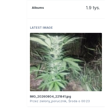
1.9 tys.
Albums
LATEST IMAGE
IMG_20260804_221841.jpg
Przez
zielony_porucznik
,
Środa o 00:23