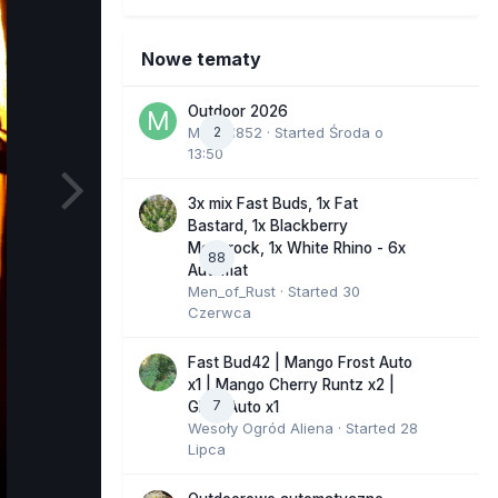
Nowe tematy
Outdoor 2026
Marcel852
2
· Started
Środa o
13:50
3x mix Fast Buds, 1x Fat
Bastard, 1x Blackberry
Moonrock, 1x White Rhino - 6x
88
Automat
Men_of_Rust
· Started
30
Czerwca
Fast Bud42 | Mango Frost Auto
x1 | Mango Cherry Runtz x2 |
7
GMO Auto x1
Wesoły Ogród Aliena
· Started
28
Lipca