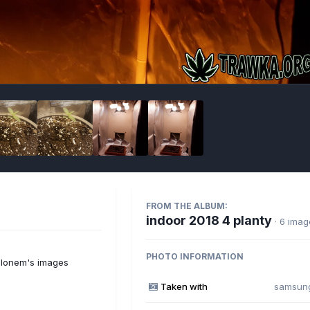
Imag
FROM THE ALBUM:
indoor 2018 4 planty
· 6 ima
PHOTO INFORMATION
ilonem's images
Taken with
samsun