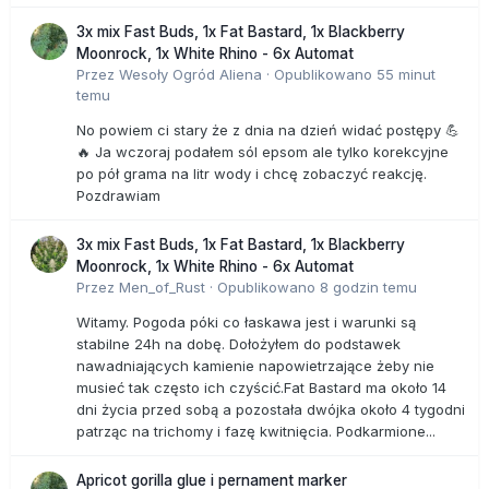
3x mix Fast Buds, 1x Fat Bastard, 1x Blackberry
Moonrock, 1x White Rhino - 6x Automat
Przez
Wesoły Ogród Aliena
·
Opublikowano
55 minut
temu
No powiem ci stary że z dnia na dzień widać postępy 💪
🔥 Ja wczoraj podałem sól epsom ale tylko korekcyjne
po pół grama na litr wody i chcę zobaczyć reakcję.
Pozdrawiam
3x mix Fast Buds, 1x Fat Bastard, 1x Blackberry
Moonrock, 1x White Rhino - 6x Automat
Przez
Men_of_Rust
·
Opublikowano
8 godzin temu
Witamy. Pogoda póki co łaskawa jest i warunki są
stabilne 24h na dobę. Dołożyłem do podstawek
nawadniających kamienie napowietrzające żeby nie
musieć tak często ich czyścić.Fat Bastard ma około 14
dni życia przed sobą a pozostała dwójka około 4 tygodni
patrząc na trichomy i fazę kwitnięcia. Podkarmione...
Apricot gorilla glue i pernament marker