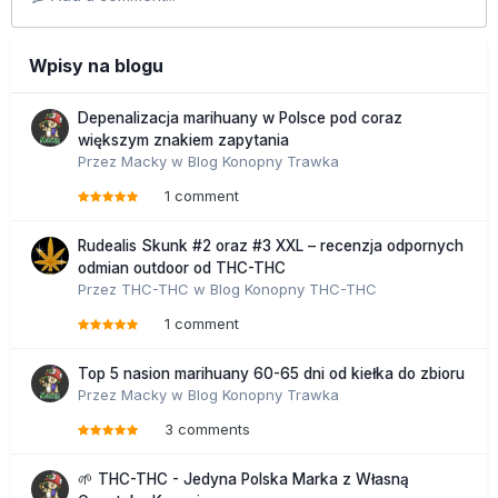
Wpisy na blogu
Depenalizacja marihuany w Polsce pod coraz
większym znakiem zapytania
Przez
Macky
w
Blog Konopny Trawka
1 comment
Rudealis Skunk #2 oraz #3 XXL – recenzja odpornych
odmian outdoor od THC-THC
Przez
THC-THC
w
Blog Konopny THC-THC
1 comment
Top 5 nasion marihuany 60-65 dni od kiełka do zbioru
Przez
Macky
w
Blog Konopny Trawka
3 comments
🌱 THC-THC - Jedyna Polska Marka z Własną