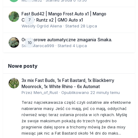
Marcel852
· Started
Środa o 13:50
Fast Bud42 | Mango Frost Auto x1 | Mango
7
Cherry Runtz x2 | GMO Auto x1
Wesoły Ogród Aliena
· Started
28 Lipca
Outdoorowe automatyczne zmagania Smaka.
10
SmakMaroca999
· Started
4 Lipca
Nowe posty
3x mix Fast Buds, 1x Fat Bastard, 1x Blackberry
Moonrock, 1x White Rhino - 6x Automat
Przez
Men_of_Rust
·
Opublikowano
22 minuty temu
Teraz najciekawasza część czyli ostatnie ale efektowne
nabieranie masy. Jeść co mają, pić co mają, oddychać
również więc teraz ostania prosta w ich rękach. Myślę
że swoje maksimum pokażą do trzech tygodni bo
pragnienie dalej spore a trichomy mówią że dwa mixy
miesiąc jak nic a Fat Bastard około 14 dni do maks...