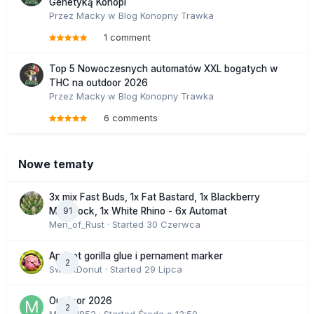
Genetyką Konopi
Przez
Macky
w
Blog Konopny Trawka
1 comment
Top 5 Nowoczesnych automatów XXL bogatych w
THC na outdoor 2026
Przez
Macky
w
Blog Konopny Trawka
6 comments
Nowe tematy
3x mix Fast Buds, 1x Fat Bastard, 1x Blackberry
91
Moonrock, 1x White Rhino - 6x Automat
Men_of_Rust
· Started
30 Czerwca
Apricot gorilla glue i pernament marker
2
SweetDonut
· Started
29 Lipca
Outdoor 2026
2