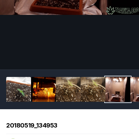
Image Tools
20180519_134953