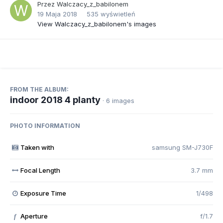
Przez
Walczacy_z_babilonem
19 Maja 2018
535 wyświetleń
View Walczacy_z_babilonem's images
FROM THE ALBUM:
indoor 2018 4 planty
· 6 images
PHOTO INFORMATION
Taken with
samsung SM-J730F
Focal Length
3.7 mm
Exposure Time
1/498
Aperture
f/1.7
f