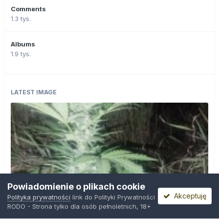
Comments
1.3 tys.
Albums
1.9 tys.
LATEST IMAGE
Powiadomienie o plikach cookie
Akceptuję
Polityka prywatności
link do Polityki Prywatności
RODO - Strona tylko dla osób pełnoletnich, 18+