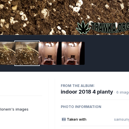
Imag
FROM THE ALBUM:
indoor 2018 4 planty
· 6 ima
PHOTO INFORMATION
ilonem's images
Taken with
samsun