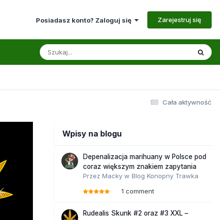
Zarejestruj się
Posiadasz konto? Zaloguj się
Cała aktywność
Wpisy na blogu
Depenalizacja marihuany w Polsce pod
coraz większym znakiem zapytania
Przez
Macky
w
Blog Konopny Trawka
1 comment
Rudealis Skunk #2 oraz #3 XXL –