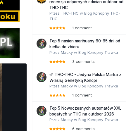
recenzja odpornych odmian outdoor od
THC-THC
Przez
THC-THC
w
Blog Konopny THC-
THC
1 comment
Top 5 nasion marihuany 60-65 dni od
kiełka do zbioru
Przez
Macky
w
Blog Konopny Trawka
3 comments
🌱 THC-THC - Jedyna Polska Marka z
Własną Genetyką Konopi
Przez
Macky
w
Blog Konopny Trawka
1 comment
Top 5 Nowoczesnych automatów XXL
bogatych w THC na outdoor 2026
Przez
Macky
w
Blog Konopny Trawka
6 comments