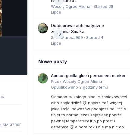
7
GMO Auto x1
Wesoły Ogród Aliena
· Started
28
Lipca
e Tools
Outdoorowe automatyczne
zmagania Smaka.
10
SmakMaroca999
· Started
4
Lipca
Nowe posty
Apricot gorilla glue i pernament marker
Przez
Wesoły Ogród Aliena
·
Opublikowano
2 godziny temu
ges
Siemano 👊 kolego albo je zablokowałeś
albo zagłodziłeś 😅 napisz coś więcej
jakie ilości nawozów podajesz na litr? A
fiolet to norma jeżeli zejdziesz poniżej
pewnej temperatury lub po prostu
g SM-J730F
genetyka 😉 a pora roku nie ma nic do...