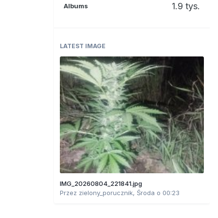
1.9 tys.
Albums
LATEST IMAGE
IMG_20260804_221841.jpg
Przez
zielony_porucznik
,
Środa o 00:23