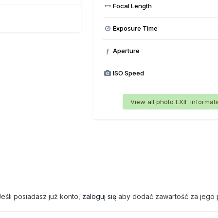
Focal Length
Exposure Time
Aperture
f
ISO Speed
View all photo EXIF informat
eśli posiadasz już konto,
zaloguj się
aby dodać zawartość za jego