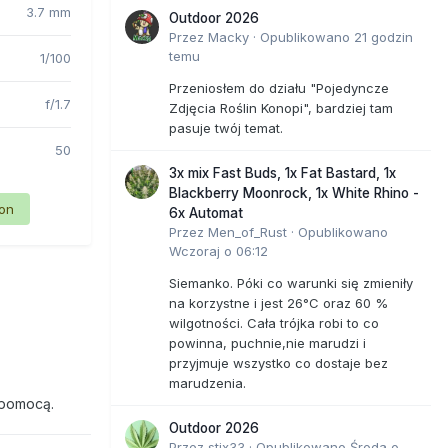
3.7 mm
Outdoor 2026
Przez
Macky
·
Opublikowano
21 godzin
temu
1/100
Przeniosłem do działu "Pojedyncze
f/1.7
Zdjęcia Roślin Konopi", bardziej tam
pasuje twój temat.
50
3x mix Fast Buds, 1x Fat Bastard, 1x
Blackberry Moonrock, 1x White Rhino -
ion
6x Automat
Przez
Men_of_Rust
·
Opublikowano
Wczoraj o 06:12
Siemanko. Póki co warunki się zmieniły
na korzystne i jest 26°C oraz 60 %
wilgotności. Cała trójka robi to co
powinna, puchnie,nie marudzi i
przyjmuje wszystko co dostaje bez
marudzenia.
 pomocą.
Outdoor 2026
Przez
stix33
·
Opublikowano
Środa o