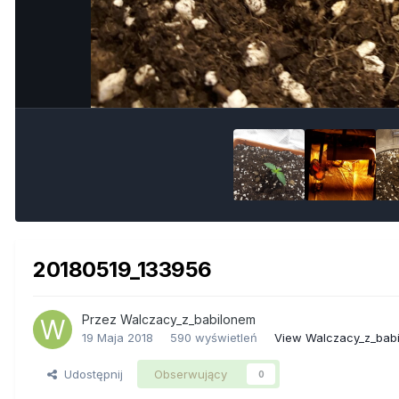
20180519_133956
Przez
Walczacy_z_babilonem
19 Maja 2018
590 wyświetleń
View Walczacy_z_bab
Udostępnij
Obserwujący
0