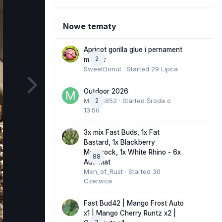
Nowe tematy
Apricot gorilla glue i pernament
2
marker
SweetDonut
· Started
29 Lipca
Outdoor 2026
Marcel852
2
· Started
Środa o
13:50
3x mix Fast Buds, 1x Fat
Bastard, 1x Blackberry
Moonrock, 1x White Rhino - 6x
88
Automat
Men_of_Rust
· Started
30
Czerwca
Fast Bud42 | Mango Frost Auto
x1 | Mango Cherry Runtz x2 |