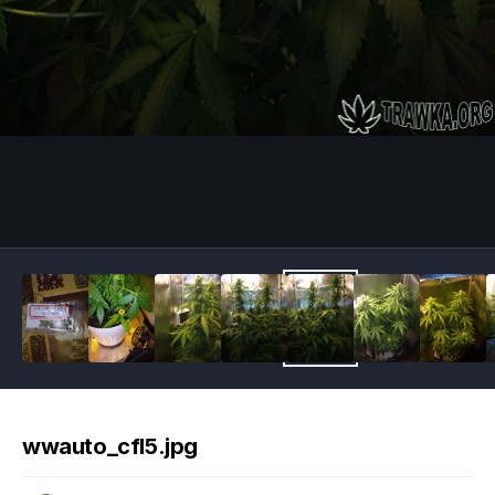
Image Tools
wwauto_cfl5.jpg