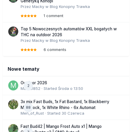
Genetyką Konopi
Przez
Macky
w
Blog Konopny Trawka
1 comment
Top 5 Nowoczesnych automatów XXL bogatych w
THC na outdoor 2026
Przez
Macky
w
Blog Konopny Trawka
6 comments
Nowe tematy
Outdoor 2026
2
Marcel852
· Started
Środa o 13:50
3x mix Fast Buds, 1x Fat Bastard, 1x Blackberry
88
Moonrock, 1x White Rhino - 6x Automat
Men_of_Rust
· Started
30 Czerwca
Fast Bud42 | Mango Frost Auto x1 | Mango