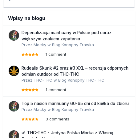
Wpisy na blogu
Depenalizacja marihuany w Polsce pod coraz
większym znakiem zapytania
Przez
Macky
w
Blog Konopny Trawka
1 comment
Rudealis Skunk #2 oraz #3 XXL – recenzja odpornych
odmian outdoor od THC-THC
Przez
THC-THC
w
Blog Konopny THC-THC
1 comment
Top 5 nasion marihuany 60-65 dni od kiełka do zbioru
Przez
Macky
w
Blog Konopny Trawka
3 comments
🌱 THC-THC - Jedyna Polska Marka z Własną