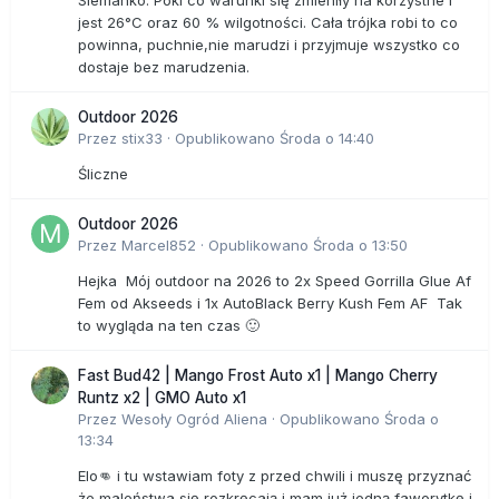
Siemanko. Póki co warunki się zmieniły na korzystne i
jest 26°C oraz 60 % wilgotności. Cała trójka robi to co
powinna, puchnie,nie marudzi i przyjmuje wszystko co
dostaje bez marudzenia.
Outdoor 2026
Przez
stix33
·
Opublikowano
Środa o 14:40
Śliczne
Outdoor 2026
Przez
Marcel852
·
Opublikowano
Środa o 13:50
Hejka Mój outdoor na 2026 to 2x Speed Gorrilla Glue Af
Fem od Akseeds i 1x AutoBlack Berry Kush Fem AF Tak
to wygląda na ten czas 🙂
Fast Bud42 | Mango Frost Auto x1 | Mango Cherry
Runtz x2 | GMO Auto x1
Przez
Wesoły Ogród Aliena
·
Opublikowano
Środa o
13:34
Elo👊 i tu wstawiam foty z przed chwili i muszę przyznać
że maleństwa się rozkręcają i mam już jedną faworytkę i