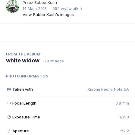
Przez
Bubba Kush
14 Maja 2018
554 wyświetleń
View Bubba Kush's images
FROM THE ALBUM:
white widow
· 178 images
PHOTO INFORMATION
Taken with
Xiaomi Redmi Note 5A
Focal Length
3.8 mm
Exposure Time
1/150
Aperture
f/2.2
f