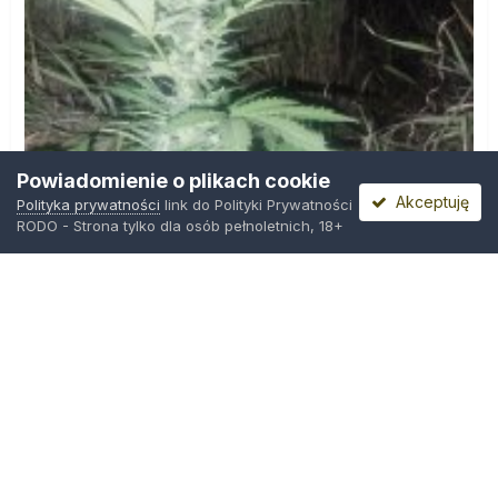
Powiadomienie o plikach cookie
Akceptuję
Polityka prywatności
link do Polityki Prywatności
RODO - Strona tylko dla osób pełnoletnich, 18+
IMG_20260804_221841.jpg
Przez
zielony_porucznik
,
Środa o 00:23
Polityka prywatności
Kontakt
Ciasteczka
Trawka.org
Powered by Invision Community