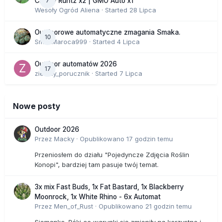
7
Cherry Runtz x2 | GMO Auto x1
Wesoły Ogród Aliena
· Started
28 Lipca
Outdoorowe automatyczne zmagania Smaka.
10
SmakMaroca999
· Started
4 Lipca
Outdoor automatów 2026
17
zielony_porucznik
· Started
7 Lipca
Nowe posty
Outdoor 2026
Przez
Macky
·
Opublikowano
17 godzin temu
Przeniosłem do działu "Pojedyncze Zdjęcia Roślin
Konopi", bardziej tam pasuje twój temat.
3x mix Fast Buds, 1x Fat Bastard, 1x Blackberry
Moonrock, 1x White Rhino - 6x Automat
Przez
Men_of_Rust
·
Opublikowano
21 godzin temu