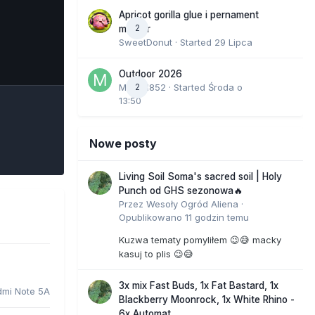
Apricot gorilla glue i pernament
2
marker
SweetDonut
· Started
29 Lipca
e Tools
Outdoor 2026
Marcel852
2
· Started
Środa o
13:50
Nowe posty
Living Soil Soma's sacred soil | Holy
Punch od GHS sezonowa🔥
Przez
Wesoły Ogród Aliena
·
Opublikowano
11 godzin temu
Kuzwa tematy pomyliłem 😉😅 macky
kasuj to plis 😉😅
3x mix Fast Buds, 1x Fat Bastard, 1x
dmi Note 5A
Blackberry Moonrock, 1x White Rhino -
6x Automat