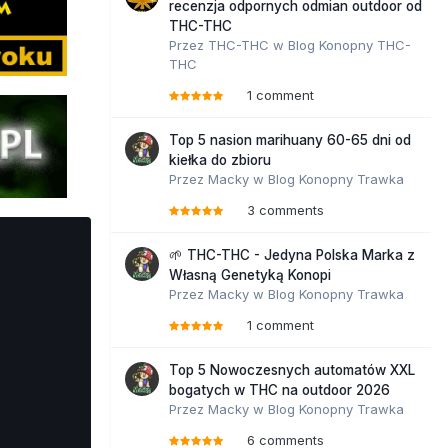
recenzja odpornych odmian outdoor od
THC-THC
Przez
THC-THC
w
Blog Konopny THC-
THC
1 comment
Top 5 nasion marihuany 60-65 dni od
kiełka do zbioru
Przez
Macky
w
Blog Konopny Trawka
3 comments
🌱 THC-THC - Jedyna Polska Marka z
Własną Genetyką Konopi
Przez
Macky
w
Blog Konopny Trawka
1 comment
Top 5 Nowoczesnych automatów XXL
bogatych w THC na outdoor 2026
Przez
Macky
w
Blog Konopny Trawka
6 comments