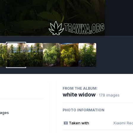
Imag
FROM THE ALBUM:
white widow
· 178 images
PHOTO INFORMATION
mages
Taken with
Xiaomi Re