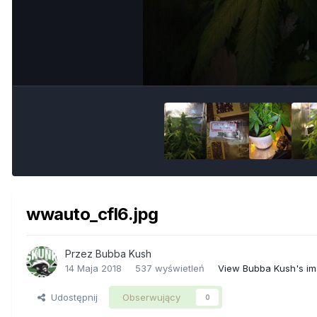
wwauto_cfl6.jpg
Przez
Bubba Kush
14 Maja 2018
537 wyświetleń
View Bubba Kush's i
Udostępnij
Obserwujący
0