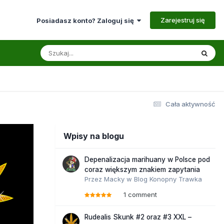
Zarejestruj się
Posiadasz konto? Zaloguj się
Cała aktywność
Wpisy na blogu
Depenalizacja marihuany w Polsce pod
coraz większym znakiem zapytania
Przez
Macky
w
Blog Konopny Trawka
1 comment
Rudealis Skunk #2 oraz #3 XXL –