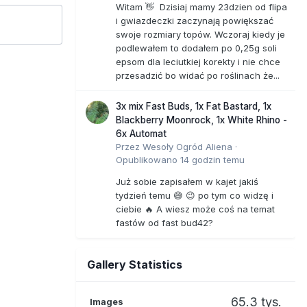
Witam 👋 Dzisiaj mamy 23dzien od flipa
i gwiazdeczki zaczynają powiększać
swoje rozmiary topów. Wczoraj kiedy je
podlewałem to dodałem po 0,25g soli
epsom dla leciutkiej korekty i nie chce
przesadzić bo widać po roślinach że...
3x mix Fast Buds, 1x Fat Bastard, 1x
Blackberry Moonrock, 1x White Rhino -
6x Automat
Przez
Wesoły Ogród Aliena
·
Opublikowano
14 godzin temu
Już sobie zapisałem w kajet jakiś
tydzień temu 😅 😉 po tym co widzę i
ciebie 🔥 A wiesz może coś na temat
fastów od fast bud42?
Gallery Statistics
65.3 tys.
Images