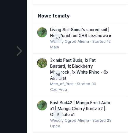
Nowe tematy
Living Soil Soma's sacred soil |
Holy Punch od GHS sezonowa🔥
47
Wesoły Ogród Aliena
· Started
12
Maja
3x mix Fast Buds, 1x Fat
Bastard, 1x Blackberry
Moonrock, 1x White Rhino - 6x
96
Automat
Men_of_Rust
· Started
30
Czerwca
Fast Bud42 | Mango Frost Auto
x1 | Mango Cherry Runtz x2 |
8
GMO Auto x1
Wesoły Ogród Aliena
· Started
28
Lipca