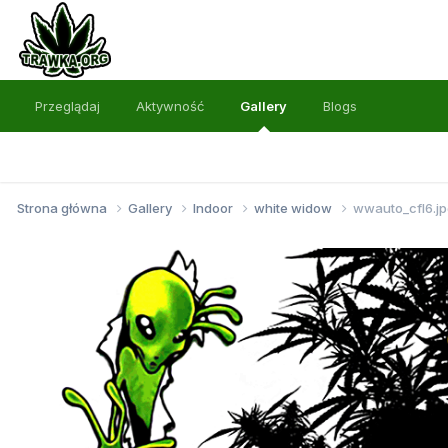
Przeglądaj
Aktywność
Gallery
Blogs
Strona główna
Gallery
Indoor
white widow
wwauto_cfl6.j