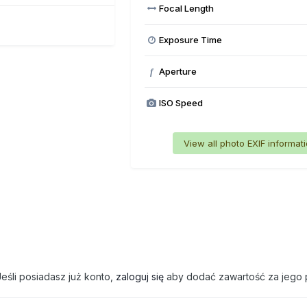
Focal Length
Exposure Time
Aperture
f
ISO Speed
View all photo EXIF informat
eśli posiadasz już konto,
zaloguj się
aby dodać zawartość za jego