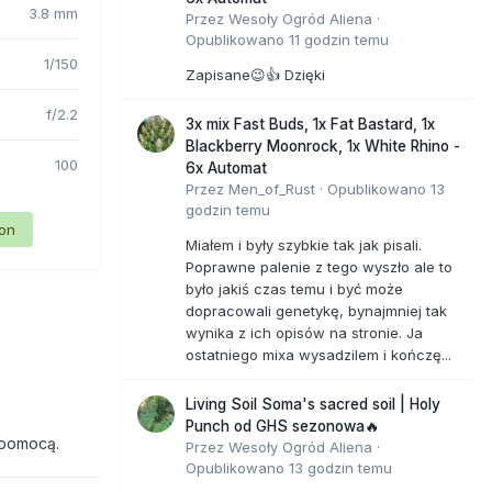
3.8 mm
Przez
Wesoły Ogród Aliena
·
Opublikowano
11 godzin temu
1/150
Zapisane😉👍 Dzięki
f/2.2
3x mix Fast Buds, 1x Fat Bastard, 1x
Blackberry Moonrock, 1x White Rhino -
100
6x Automat
Przez
Men_of_Rust
·
Opublikowano
13
godzin temu
ion
Miałem i były szybkie tak jak pisali.
Poprawne palenie z tego wyszło ale to
było jakiś czas temu i być może
dopracowali genetykę, bynajmniej tak
wynika z ich opisów na stronie. Ja
ostatniego mixa wysadzilem i kończę...
Living Soil Soma's sacred soil | Holy
Punch od GHS sezonowa🔥
 pomocą.
Przez
Wesoły Ogród Aliena
·
Opublikowano
13 godzin temu