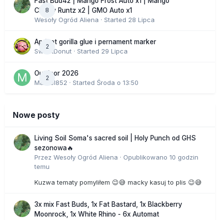
Fast Bud42 | Mango Frost Auto x1 | Mango
8
Cherry Runtz x2 | GMO Auto x1
Wesoły Ogród Aliena
· Started
28 Lipca
Apricot gorilla glue i pernament marker
2
SweetDonut
· Started
29 Lipca
Outdoor 2026
2
Marcel852
· Started
Środa o 13:50
Nowe posty
Living Soil Soma's sacred soil | Holy Punch od GHS
sezonowa🔥
Przez
Wesoły Ogród Aliena
·
Opublikowano
10 godzin
temu
Kuzwa tematy pomyliłem 😉😅 macky kasuj to plis 😉😅
3x mix Fast Buds, 1x Fat Bastard, 1x Blackberry
Moonrock, 1x White Rhino - 6x Automat