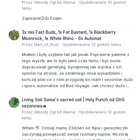
Przez
Wesoły Ogród Aliena
·
Opublikowano
10 godzin
temu
Zapisane😉👍 Dzięki
3x mix Fast Buds, 1x Fat Bastard, 1x Blackberry
Moonrock, 1x White Rhino - 6x Automat
Przez
Men_of_Rust
·
Opublikowano
12 godzin temu
Miałem i były szybkie tak jak pisali. Poprawne palenie z
tego wyszło ale to było jakiś czas temu i być może
dopracowali genetykę, bynajmniej tak wynika z ich
opisów na stronie. Ja ostatniego mixa wysadzilem i
kończę póki co z nimi przygodę bo mam i sezonów dużo
i sporo automatów od Bud Voyage. Jak chcesz dużo i...
Living Soil Soma's sacred soil | Holy Punch od GHS
sezonowa🔥
Przez
Wesoły Ogród Aliena
·
Opublikowano
12 godzin
temu
Witam 👋 Dzisiaj mamy 23dzien od flipa i gwiazdeczki
zaczynają powiększać swoje rozmiary topów. Wczoraj