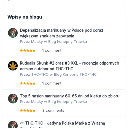
Wpisy na blogu
Depenalizacja marihuany w Polsce pod coraz
większym znakiem zapytania
Przez
Macky
w
Blog Konopny Trawka
1 comment
Rudealis Skunk #2 oraz #3 XXL – recenzja odpornych
odmian outdoor od THC-THC
Przez
THC-THC
w
Blog Konopny THC-THC
1 comment
Top 5 nasion marihuany 60-65 dni od kiełka do zbioru
Przez
Macky
w
Blog Konopny Trawka
3 comments
🌱 THC-THC - Jedyna Polska Marka z Własną