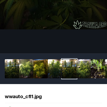
Image Tools
wwauto_cfl1.jpg