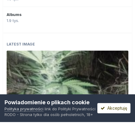
Albums
1.9 tys.
LATEST IMAGE
Powiadomienie o plikach cookie
Akceptuję
Polityka prywatności
link do Polityki Prywatności
RODO - Strona tylko dla osób pełnoletnich, 18+
IMG_20260804_221841.jpg