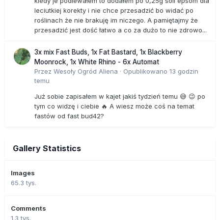
kiedy je podlewałem to dodałem po 0,25g soli epsom dla
leciutkiej korekty i nie chce przesadzić bo widać po
roślinach że nie brakuję im niczego. A pamiętajmy że
przesadzić jest dość łatwo a co za dużo to nie zdrowo...
3x mix Fast Buds, 1x Fat Bastard, 1x Blackberry
Moonrock, 1x White Rhino - 6x Automat
Przez
Wesoły Ogród Aliena
·
Opublikowano
13 godzin
temu
Już sobie zapisałem w kajet jakiś tydzień temu 😅 😉 po
tym co widzę i ciebie 🔥 A wiesz może coś na temat
fastów od fast bud42?
Gallery Statistics
Images
65.3 tys.
Comments
1.3 tys.