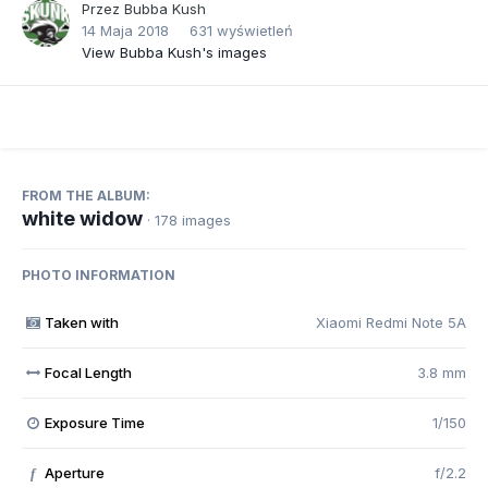
Przez
Bubba Kush
14 Maja 2018
631 wyświetleń
View Bubba Kush's images
FROM THE ALBUM:
white widow
· 178 images
PHOTO INFORMATION
Taken with
Xiaomi Redmi Note 5A
Focal Length
3.8 mm
Exposure Time
1/150
Aperture
f/2.2
f