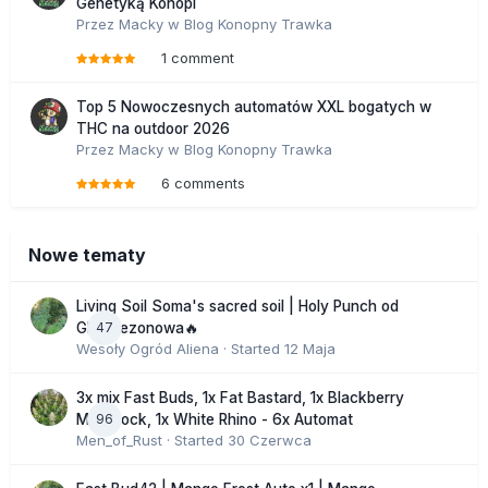
Genetyką Konopi
Przez
Macky
w
Blog Konopny Trawka
1 comment
Top 5 Nowoczesnych automatów XXL bogatych w
THC na outdoor 2026
Przez
Macky
w
Blog Konopny Trawka
6 comments
Nowe tematy
Living Soil Soma's sacred soil | Holy Punch od
47
GHS sezonowa🔥
Wesoły Ogród Aliena
· Started
12 Maja
3x mix Fast Buds, 1x Fat Bastard, 1x Blackberry
96
Moonrock, 1x White Rhino - 6x Automat
Men_of_Rust
· Started
30 Czerwca