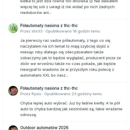
kiełka to jest dziś równa 100 dniówka 😉 Nie dawałem
więcej tej soli z uwagi iż nie widać po nich żadnych
niedoborów ani...
Półautomaty nasiona z thc-thc
Przez
stix33
·
Opublikowano
18 godzin temu
Ja pierwszy raz sadze półautomaty, z tego co się
naczytalem na ich temat to mają szybciej dojść o
miesiąc niby dlatego się zdecydowałem także
zobaczymy jak to będzie wyglądać, producent pisze ze
zbiór we wrześniu także no czas pokaże, jak będzie
niewypał to wiadomo że w przyszłym roku polecę z
automatami XXL bo nasz...
Półautomaty nasiona z thc-thc
Przez
Rysiu
·
Opublikowano
23 godziny temu
Chyba lepiej auto wybrać. Juz by ładnie kwitły. A te pół
auto to chyba bardziej jak sezonówki są, takie wrażenie
odnoszę.
Outdoor automatów 2026