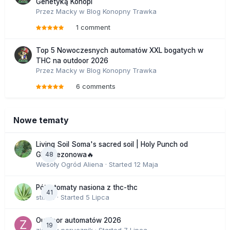
Genetyką Konopi
Przez
Macky
w
Blog Konopny Trawka
1 comment
Top 5 Nowoczesnych automatów XXL bogatych w
THC na outdoor 2026
Przez
Macky
w
Blog Konopny Trawka
6 comments
Nowe tematy
Living Soil Soma's sacred soil | Holy Punch od
48
GHS sezonowa🔥
Wesoły Ogród Aliena
· Started
12 Maja
Półautomaty nasiona z thc-thc
41
stix33
· Started
5 Lipca
Outdoor automatów 2026
19