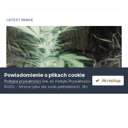
LATEST IMAGE
Powiadomienie o plikach cookie
Akceptuję
Polityka prywatności
link do Polityki Prywatności
RODO - Strona tylko dla osób pełnoletnich, 18+
IMG_20260804_221841.jpg
Przez
zielony_porucznik
,
Środa o 00:23
Polityka prywatności
Kontakt
Ciasteczka