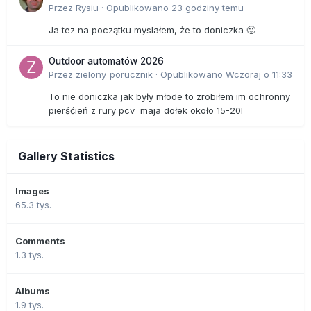
Przez
Rysiu
·
Opublikowano
23 godziny temu
Ja tez na początku myslałem, że to doniczka 🙂
Outdoor automatów 2026
Przez
zielony_porucznik
·
Opublikowano
Wczoraj o 11:33
To nie doniczka jak były młode to zrobiłem im ochronny
pierśćień z rury pcv maja dołek około 15-20l
Gallery Statistics
Images
65.3 tys.
Comments
1.3 tys.
Albums
1.9 tys.