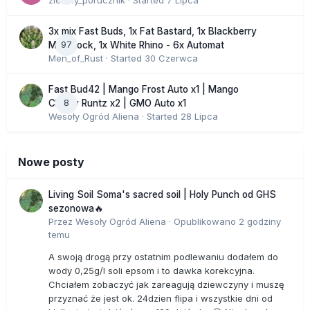
zielony_porucznik
· Started
7 Lipca
3x mix Fast Buds, 1x Fat Bastard, 1x Blackberry
97
Moonrock, 1x White Rhino - 6x Automat
Men_of_Rust
· Started
30 Czerwca
Fast Bud42 | Mango Frost Auto x1 | Mango
8
Cherry Runtz x2 | GMO Auto x1
Wesoły Ogród Aliena
· Started
28 Lipca
Nowe posty
Living Soil Soma's sacred soil | Holy Punch od GHS
sezonowa🔥
Przez
Wesoły Ogród Aliena
·
Opublikowano
2 godziny
temu
A swoją drogą przy ostatnim podlewaniu dodałem do
wody 0,25g/l soli epsom i to dawka korekcyjna.
Chciałem zobaczyć jak zareagują dziewczyny i muszę
przyznać że jest ok. 24dzien flipa i wszystkie dni od