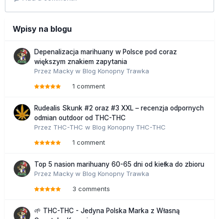
Wpisy na blogu
Depenalizacja marihuany w Polsce pod coraz
większym znakiem zapytania
Przez
Macky
w
Blog Konopny Trawka
1 comment
Rudealis Skunk #2 oraz #3 XXL – recenzja odpornych
odmian outdoor od THC-THC
Przez
THC-THC
w
Blog Konopny THC-THC
1 comment
Top 5 nasion marihuany 60-65 dni od kiełka do zbioru
Przez
Macky
w
Blog Konopny Trawka
3 comments
🌱 THC-THC - Jedyna Polska Marka z Własną