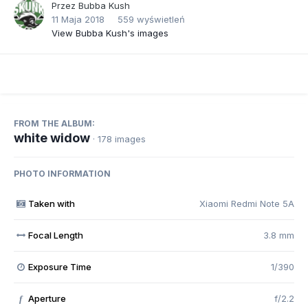
Przez
Bubba Kush
11 Maja 2018
559 wyświetleń
View Bubba Kush's images
FROM THE ALBUM:
white widow
· 178 images
PHOTO INFORMATION
Taken with
Xiaomi Redmi Note 5A
Focal Length
3.8 mm
Exposure Time
1/390
Aperture
f/2.2
f