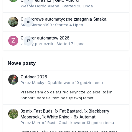
7
Cherry Runtz x2 | GMO Auto x1
Wesoły Ogród Aliena
· Started
28 Lipca
Outdoorowe automatyczne zmagania Smaka.
10
SmakMaroca999
· Started
4 Lipca
Outdoor automatów 2026
17
zielony_porucznik
· Started
7 Lipca
Nowe posty
Outdoor 2026
Przez
Macky
·
Opublikowano
10 godzin temu
Przeniosłem do działu "Pojedyncze Zdjęcia Roślin
Konopi", bardziej tam pasuje twój temat.
3x mix Fast Buds, 1x Fat Bastard, 1x Blackberry
Moonrock, 1x White Rhino - 6x Automat
Przez
Men_of_Rust
·
Opublikowano
13 godzin temu