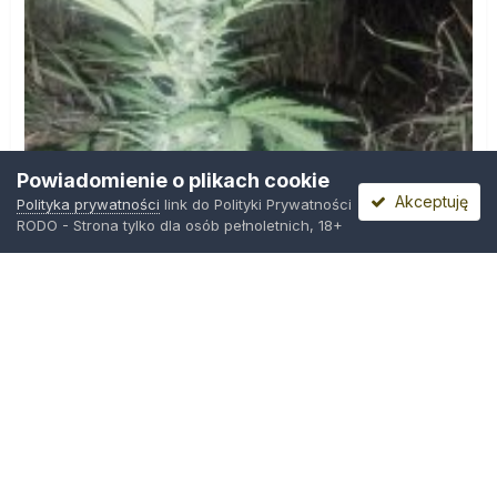
Powiadomienie o plikach cookie
Akceptuję
Polityka prywatności
link do Polityki Prywatności
RODO - Strona tylko dla osób pełnoletnich, 18+
IMG_20260804_221841.jpg
Przez
zielony_porucznik
,
Wczoraj o 00:23
Polityka prywatności
Kontakt
Ciasteczka
Trawka.org
Powered by Invision Community