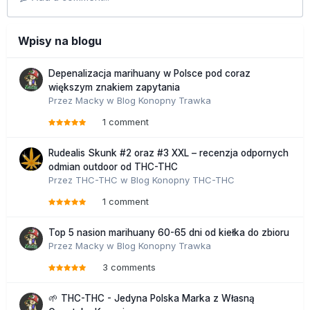
Wpisy na blogu
Depenalizacja marihuany w Polsce pod coraz
większym znakiem zapytania
Przez
Macky
w
Blog Konopny Trawka
1 comment
Rudealis Skunk #2 oraz #3 XXL – recenzja odpornych
odmian outdoor od THC-THC
Przez
THC-THC
w
Blog Konopny THC-THC
1 comment
Top 5 nasion marihuany 60-65 dni od kiełka do zbioru
Przez
Macky
w
Blog Konopny Trawka
3 comments
🌱 THC-THC - Jedyna Polska Marka z Własną