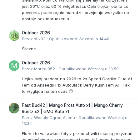
Siemanko. Póki co warunki się zmieniły na korzystne i
jest 26°C oraz 60 % wilgotności. Cała trójka robi to co
powinna, puchnie,nie marudzi i przyjmuje wszystko co
dostaje bez marudzenia.
Outdoor 2026
Przez
stix33
·
Opublikowano
Wczoraj o 14:40
Śliczne
Outdoor 2026
Przez
Marcel852
·
Opublikowano
Wczoraj o 13:50
Hejka Mój outdoor na 2026 to 2x Speed Gorrilla Glue Af
Fem od Akseeds i 1x AutoBlack Berry Kush Fem AF Tak
to wygląda na ten czas 🙂
Fast Bud42 | Mango Frost Auto x1 | Mango Cherry
Runtz x2 | GMO Auto x1
Przez
Wesoły Ogród Aliena
·
Opublikowano
Wczoraj o
13:34
Elo👊 i tu wstawiam foty z przed chwili i muszę przyznać
że maleństwa się rozkręcają i mam już jedną faworytkę i