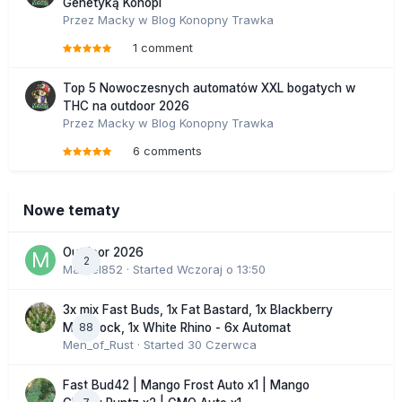
Genetyką Konopi
Przez
Macky
w
Blog Konopny Trawka
1 comment
Top 5 Nowoczesnych automatów XXL bogatych w
THC na outdoor 2026
Przez
Macky
w
Blog Konopny Trawka
6 comments
Nowe tematy
Outdoor 2026
2
Marcel852
· Started
Wczoraj o 13:50
3x mix Fast Buds, 1x Fat Bastard, 1x Blackberry
88
Moonrock, 1x White Rhino - 6x Automat
Men_of_Rust
· Started
30 Czerwca
Fast Bud42 | Mango Frost Auto x1 | Mango