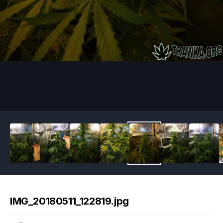
Image Tools
IMG_20180511_122819.jpg