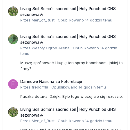
Living Soil Soma's sacred soil | Holy Punch od GHS
sezonowa🔥
Przez
Men_of_Rust
·
Opublikowano
14 godzin temu
Living Soil Soma's sacred soil | Holy Punch od GHS
sezonowa🔥
Przez
Wesoły Ogród Aliena
·
Opublikowano
14 godzin
temu
Muszę spróbować i kupię ten spray boomboom, jakiej to
firmy?
Darmowe Nasiona za Fotorelacje
Przez
fredom18
·
Opublikowano
14 godzin temu
Paczka dotarła. Dzięki. Było tego wiecej ale się rozeszło.
Living Soil Soma's sacred soil | Holy Punch od GHS
sezonowa🔥
Przez
Men_of_Rust
·
Opublikowano
14 godzin temu
Donice 35 litrów,jeden raz był toping i standardowe LST