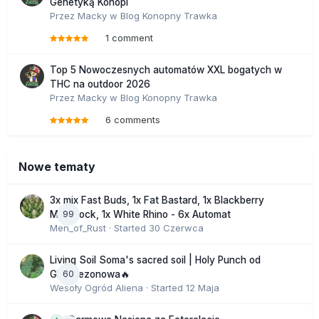
Genetyką Konopi
Przez
Macky
w
Blog Konopny Trawka
1 comment
Top 5 Nowoczesnych automatów XXL bogatych w
THC na outdoor 2026
Przez
Macky
w
Blog Konopny Trawka
6 comments
Nowe tematy
3x mix Fast Buds, 1x Fat Bastard, 1x Blackberry
99
Moonrock, 1x White Rhino - 6x Automat
Men_of_Rust
· Started
30 Czerwca
Living Soil Soma's sacred soil | Holy Punch od
60
GHS sezonowa🔥
Wesoły Ogród Aliena
· Started
12 Maja