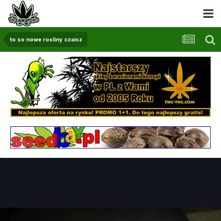
to so nowe rosliny czaisz