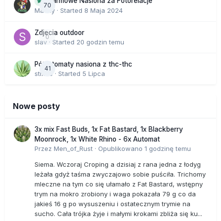
Darmowe Nasiona za Fotorelacje
70
Macky
· Started
8 Maja 2024
Zdjecia outdoor
0
slav
· Started
20 godzin temu
Półautomaty nasiona z thc-thc
41
stix33
· Started
5 Lipca
Nowe posty
3x mix Fast Buds, 1x Fat Bastard, 1x Blackberry
Moonrock, 1x White Rhino - 6x Automat
Przez
Men_of_Rust
·
Opublikowano
1 godzinę temu
Siema. Wczoraj Croping a dzisiaj z rana jedna z łodyg
leżała gdyż taśma zwyczajowo sobie puściła. Trichomy
mleczne na tym co się ułamało z Fat Bastard, wstępny
trym na mokro zrobiony i waga pokazała 79 g co da
jakieś 16 g po wysuszeniu i ostatecznym trymie na
sucho. Cała trójka żyje i małymi krokami zbliża się ku...