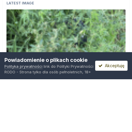
LATEST IMAGE
Powiadomienie o plikach cookie
Akceptuję
Polityka prywatności
link do Polityki Prywatności
RODO - Strona tylko dla osób pełnoletnich, 18+
IMG_0599.png
Przez
Osiedlowy Geniusz
,
12 godzin temu
Polityka prywatności
Kontakt
Ciasteczka
Trawka.org
Powered by Invision Community