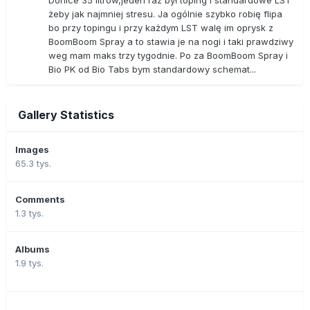
żeby jak najmniej stresu. Ja ogólnie szybko robię flipa
bo przy topingu i przy każdym LST walę im oprysk z
BoomBoom Spray a to stawia je na nogi i taki prawdziwy
weg mam maks trzy tygodnie. Po za BoomBoom Spray i
Bio PK od Bio Tabs bym standardowy schemat...
Gallery Statistics
Images
65.3 tys.
Comments
1.3 tys.
Albums
1.9 tys.