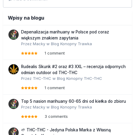
Wpisy na blogu
Depenalizacja marihuany w Polsce pod coraz
większym znakiem zapytania
Przez
Macky
w
Blog Konopny Trawka
1 comment
Rudealis Skunk #2 oraz #3 XXL – recenzja odpornych
odmian outdoor od THC-THC
Przez
THC-THC
w
Blog Konopny THC-THC
1 comment
Top 5 nasion marihuany 60-65 dni od kiełka do zbioru
Przez
Macky
w
Blog Konopny Trawka
3 comments
🌱 THC-THC - Jedyna Polska Marka z Własną