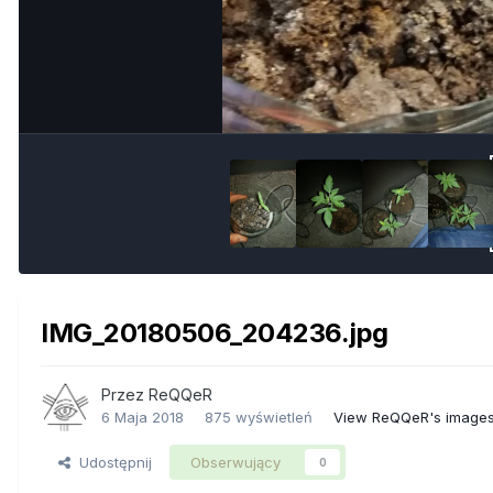
IMG_20180506_204236.jpg
Przez
ReQQeR
6 Maja 2018
875 wyświetleń
View ReQQeR's image
Udostępnij
Obserwujący
0