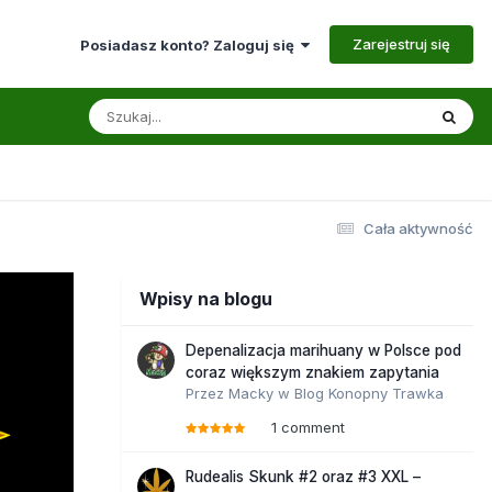
Zarejestruj się
Posiadasz konto? Zaloguj się
Cała aktywność
Wpisy na blogu
Depenalizacja marihuany w Polsce pod
coraz większym znakiem zapytania
Przez
Macky
w
Blog Konopny Trawka
1 comment
Rudealis Skunk #2 oraz #3 XXL –