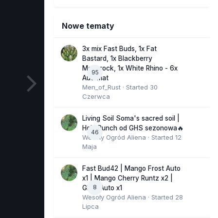
Nowe tematy
3x mix Fast Buds, 1x Fat
Bastard, 1x Blackberry
Moonrock, 1x White Rhino - 6x
95
Automat
Men_of_Rust
· Started
30
Czerwca
Living Soil Soma's sacred soil |
Holy Punch od GHS sezonowa🔥
46
Wesoły Ogród Aliena
· Started
12
Maja
Fast Bud42 | Mango Frost Auto
x1 | Mango Cherry Runtz x2 |
8
GMO Auto x1
Wesoły Ogród Aliena
· Started
28
Lipca