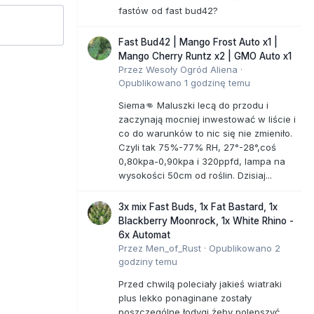
fastów od fast bud42?
Fast Bud42 | Mango Frost Auto x1 |
Mango Cherry Runtz x2 | GMO Auto x1
Przez
Wesoły Ogród Aliena
·
Opublikowano
1 godzinę temu
Siema👊 Maluszki lecą do przodu i
zaczynają mocniej inwestować w liście i
co do warunków to nic się nie zmieniło.
Czyli tak 75%-77% RH, 27°-28°,coś
0,80kpa-0,90kpa i 320ppfd, lampa na
wysokości 50cm od roślin. Dzisiaj...
3x mix Fast Buds, 1x Fat Bastard, 1x
Blackberry Moonrock, 1x White Rhino -
6x Automat
Przez
Men_of_Rust
·
Opublikowano
2
godziny temu
Przed chwilą poleciały jakieś wiatraki
plus lekko ponaginane zostały
poszczególne łodygi żeby polepszyć