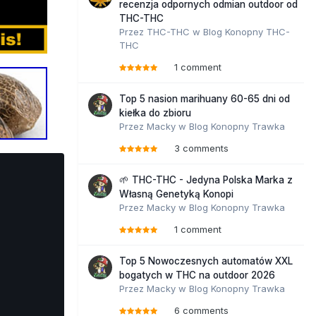
recenzja odpornych odmian outdoor od
THC-THC
Przez
THC-THC
w
Blog Konopny THC-
THC
1 comment
Top 5 nasion marihuany 60-65 dni od
kiełka do zbioru
Przez
Macky
w
Blog Konopny Trawka
3 comments
🌱 THC-THC - Jedyna Polska Marka z
Własną Genetyką Konopi
Przez
Macky
w
Blog Konopny Trawka
1 comment
Top 5 Nowoczesnych automatów XXL
bogatych w THC na outdoor 2026
Przez
Macky
w
Blog Konopny Trawka
6 comments