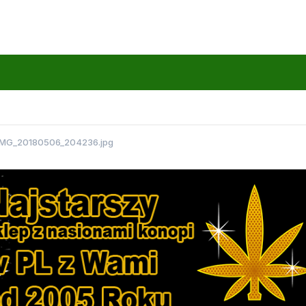
IMG_20180506_204236.jpg