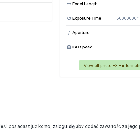
Focal Length
Exposure Time
50000000/
Aperture
f
ISO Speed
View all photo EXIF informat
eśli posiadasz już konto,
zaloguj się
aby dodać zawartość za jego