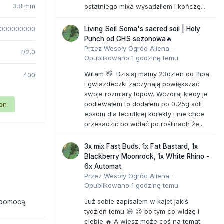
3.8 mm
ostatniego mixa wysadzilem i kończę...
1000000000
Living Soil Soma's sacred soil | Holy
Punch od GHS sezonowa🔥
Przez
Wesoły Ogród Aliena
·
f/2.0
Opublikowano
1 godzinę temu
Witam 👋 Dzisiaj mamy 23dzien od flipa
400
i gwiazdeczki zaczynają powiększać
swoje rozmiary topów. Wczoraj kiedy je
podlewałem to dodałem po 0,25g soli
ion
epsom dla leciutkiej korekty i nie chce
przesadzić bo widać po roślinach że...
3x mix Fast Buds, 1x Fat Bastard, 1x
Blackberry Moonrock, 1x White Rhino -
6x Automat
Przez
Wesoły Ogród Aliena
·
Opublikowano
1 godzinę temu
 pomocą.
Już sobie zapisałem w kajet jakiś
tydzień temu 😅 😉 po tym co widzę i
ciebie 🔥 A wiesz może coś na temat