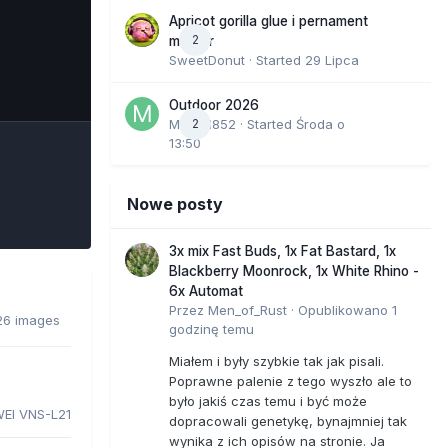
Apricot gorilla glue i pernament
2
marker
SweetDonut
· Started
29 Lipca
e Tools
Outdoor 2026
Marcel852
2
· Started
Środa o
13:50
Nowe posty
3x mix Fast Buds, 1x Fat Bastard, 1x
Blackberry Moonrock, 1x White Rhino -
6x Automat
Przez
Men_of_Rust
·
Opublikowano
1
 26 images
godzinę temu
Miałem i były szybkie tak jak pisali.
Poprawne palenie z tego wyszło ale to
było jakiś czas temu i być może
EI VNS-L21
dopracowali genetykę, bynajmniej tak
wynika z ich opisów na stronie. Ja