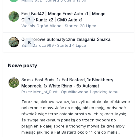
Marcel852
· Started
Środa o 13:50
Fast Bud42 | Mango Frost Auto x1 | Mango
7
Cherry Runtz x2 | GMO Auto x1
Wesoły Ogród Aliena
· Started
28 Lipca
Outdoorowe automatyczne zmagania Smaka.
10
SmakMaroca999
· Started
4 Lipca
Nowe posty
3x mix Fast Buds, 1x Fat Bastard, 1x Blackberry
Moonrock, 1x White Rhino - 6x Automat
Przez
Men_of_Rust
·
Opublikowano
1 godzinę temu
Teraz najciekawasza część czyli ostatnie ale efektowne
nabieranie masy. Jeść co mają, pić co mają, oddychać
również więc teraz ostania prosta w ich rękach. Myślę
że swoje maksimum pokażą do trzech tygodni bo
pragnienie dalej spore a trichomy mówią że dwa mixy
miesiąc jak nic a Fat Bastard około 14 dni do maks...