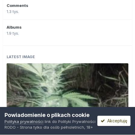
Comments
1.3 tys.
Albums
1.9 tys.
LATEST IMAGE
Powiadomienie o plikach cookie
Akceptuję
Polityka prywatności
link do Polityki Prywatności
RODO - Strona tylko dla osób pełnoletnich, 18+