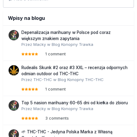
Wpisy na blogu
Depenalizacja marihuany w Polsce pod coraz
większym znakiem zapytania
Przez
Macky
w
Blog Konopny Trawka
1 comment
Rudealis Skunk #2 oraz #3 XXL – recenzja odpornych
odmian outdoor od THC-THC
Przez
THC-THC
w
Blog Konopny THC-THC
1 comment
Top 5 nasion marihuany 60-65 dni od kiełka do zbioru
Przez
Macky
w
Blog Konopny Trawka
3 comments
🌱 THC-THC - Jedyna Polska Marka z Własną