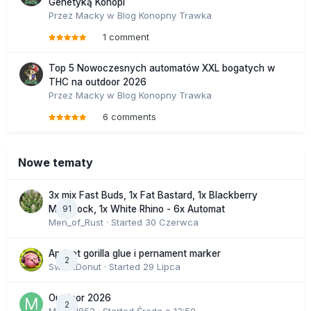
Genetyką Konopi
Przez
Macky
w
Blog Konopny Trawka
1 comment
Top 5 Nowoczesnych automatów XXL bogatych w
THC na outdoor 2026
Przez
Macky
w
Blog Konopny Trawka
6 comments
Nowe tematy
3x mix Fast Buds, 1x Fat Bastard, 1x Blackberry
91
Moonrock, 1x White Rhino - 6x Automat
Men_of_Rust
· Started
30 Czerwca
Apricot gorilla glue i pernament marker
2
SweetDonut
· Started
29 Lipca
Outdoor 2026
2