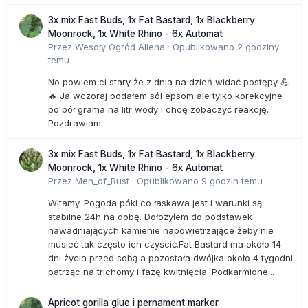
3x mix Fast Buds, 1x Fat Bastard, 1x Blackberry
Moonrock, 1x White Rhino - 6x Automat
Przez
Wesoły Ogród Aliena
·
Opublikowano
2 godziny
temu
No powiem ci stary że z dnia na dzień widać postępy 💪
🔥 Ja wczoraj podałem sól epsom ale tylko korekcyjne
po pół grama na litr wody i chcę zobaczyć reakcję.
Pozdrawiam
3x mix Fast Buds, 1x Fat Bastard, 1x Blackberry
Moonrock, 1x White Rhino - 6x Automat
Przez
Men_of_Rust
·
Opublikowano
9 godzin temu
Witamy. Pogoda póki co łaskawa jest i warunki są
stabilne 24h na dobę. Dołożyłem do podstawek
nawadniających kamienie napowietrzające żeby nie
musieć tak często ich czyścić.Fat Bastard ma około 14
dni życia przed sobą a pozostała dwójka około 4 tygodni
patrząc na trichomy i fazę kwitnięcia. Podkarmione...
Apricot gorilla glue i pernament marker