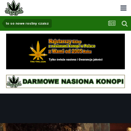
to so nowe rosliny czaisz