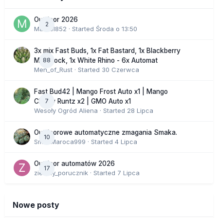
Outdoor 2026
2
Marcel852
· Started
Środa o 13:50
3x mix Fast Buds, 1x Fat Bastard, 1x Blackberry
88
Moonrock, 1x White Rhino - 6x Automat
Men_of_Rust
· Started
30 Czerwca
Fast Bud42 | Mango Frost Auto x1 | Mango
7
Cherry Runtz x2 | GMO Auto x1
Wesoły Ogród Aliena
· Started
28 Lipca
Outdoorowe automatyczne zmagania Smaka.
10
SmakMaroca999
· Started
4 Lipca
Outdoor automatów 2026
17
zielony_porucznik
· Started
7 Lipca
Nowe posty