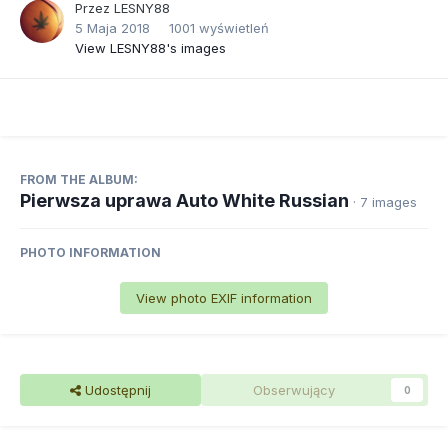
Przez
LESNY88
5 Maja 2018
1001 wyświetleń
View LESNY88's images
FROM THE ALBUM:
Pierwsza uprawa Auto White Russian
· 7 images
PHOTO INFORMATION
View photo EXIF information
Udostępnij
Obserwujący
0