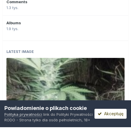
Comments
1.3 tys.
Albums
1.9 tys.
LATEST IMAGE
Powiadomienie o plikach cookie
Akceptuję
Polityka prywatności
link do Polityki Prywatności
RODO - Strona tylko dla osób pełnoletnich, 18+