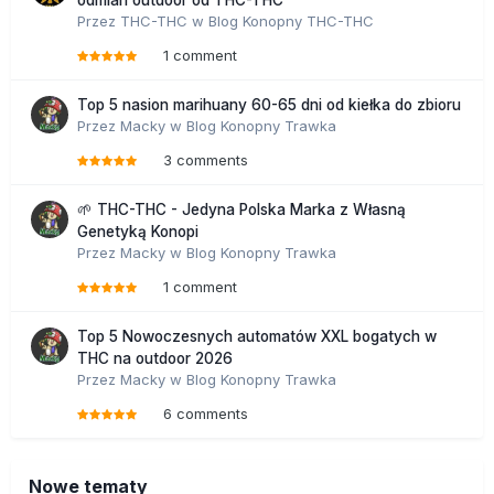
odmian outdoor od THC-THC
Przez
THC-THC
w
Blog Konopny THC-THC
1 comment
Top 5 nasion marihuany 60-65 dni od kiełka do zbioru
Przez
Macky
w
Blog Konopny Trawka
3 comments
🌱 THC-THC - Jedyna Polska Marka z Własną
Genetyką Konopi
Przez
Macky
w
Blog Konopny Trawka
1 comment
Top 5 Nowoczesnych automatów XXL bogatych w
THC na outdoor 2026
Przez
Macky
w
Blog Konopny Trawka
6 comments
Nowe tematy