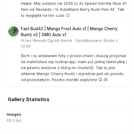
Hejka Mój outdoor na 2026 to 2x Speed Gorrilla Glue Af
Fem od Akseeds i 1x AutoBlack Berry Kush Fem AF Tak
to wygląda na ten czas 🙂
Fast Bud42 | Mango Frost Auto x1 | Mango Cherry
Runtz x2 | GMO Auto x1
Przez
Wesoły Ogród Aliena
·
Opublikowano
Środa o
13:34
Elo👊 i tu wstawiam foty z przed chwili i muszę przyznać
że maleństwa się rozkręcają i mam już jedną faworytkę i
na pewno widzicie o którą mi chodzi😉. Tak to jest
właśnie Mango Cherry Runtz i wyraźnie jest do przodu
od pozostałych. Pozdro mordki wędzone 😉 🤣
Gallery Statistics
Images
65.3 tys.