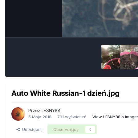
Auto White Russian-1 dzień.jpg
Przez
LESNY88
5 Maja 2018
791 wyświetleń
View LESNY88's image
Udostępnij
Obserwujący
0