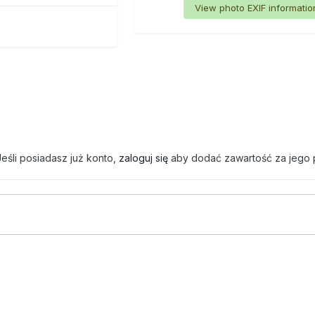
View photo EXIF informatio
eśli posiadasz już konto,
zaloguj się
aby dodać zawartość za jego