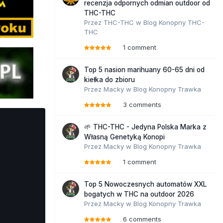
recenzja odpornych odmian outdoor od
THC-THC
Przez
THC-THC
w
Blog Konopny THC-
THC
1 comment
Top 5 nasion marihuany 60-65 dni od
kiełka do zbioru
Przez
Macky
w
Blog Konopny Trawka
3 comments
🌱 THC-THC - Jedyna Polska Marka z
Własną Genetyką Konopi
Przez
Macky
w
Blog Konopny Trawka
1 comment
Top 5 Nowoczesnych automatów XXL
bogatych w THC na outdoor 2026
Przez
Macky
w
Blog Konopny Trawka
6 comments