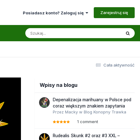
Zarejestruj się
Posiadasz konto? Zaloguj się
Cała aktywność
Wpisy na blogu
Depenalizacja marihuany w Polsce pod
coraz większym znakiem zapytania
Przez
Macky
w
Blog Konopny Trawka
1 comment
Rudealis Skunk #2 oraz #3 XXL –