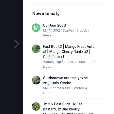
Nowe tematy
Outdoor 2026
Marcel852
1
· Started
10 godzin
temu
Fast Bud42 | Mango Frost Auto
x1 | Mango Cherry Runtz x2 |
7
GMO Auto x1
Wesoły Ogród Aliena
· Started
28
Lipca
Outdoorowe automatyczne
zmagania Smaka.
10
SmakMaroca999
· Started
4
Lipca
3x mix Fast Buds, 1x Fat
Bastard, 1x Blackberry