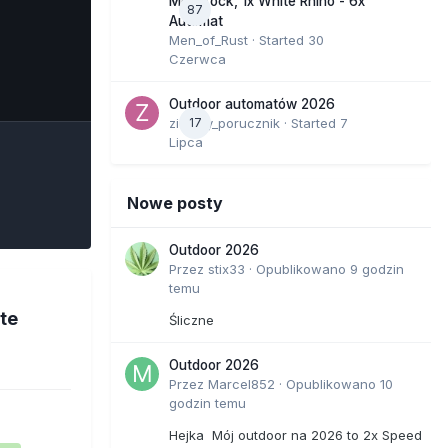
Moonrock, 1x White Rhino - 6x
87
Automat
Men_of_Rust
· Started
30
Czerwca
e Tools
Outdoor automatów 2026
zielony_porucznik
17
· Started
7
Lipca
Nowe posty
Outdoor 2026
Przez
stix33
·
Opublikowano
9 godzin
temu
te
Śliczne
Outdoor 2026
Przez
Marcel852
·
Opublikowano
10
godzin temu
Hejka Mój outdoor na 2026 to 2x Speed