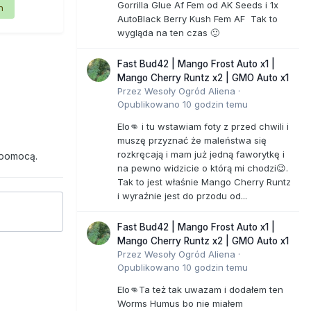
Gorrilla Glue Af Fem od AK Seeds i 1x
n
AutoBlack Berry Kush Fem AF Tak to
wygląda na ten czas 🙂
Fast Bud42 | Mango Frost Auto x1 |
Mango Cherry Runtz x2 | GMO Auto x1
Przez
Wesoły Ogród Aliena
·
Opublikowano
10 godzin temu
Elo👊 i tu wstawiam foty z przed chwili i
muszę przyznać że maleństwa się
rozkręcają i mam już jedną faworytkę i
 pomocą.
na pewno widzicie o którą mi chodzi😉.
Tak to jest właśnie Mango Cherry Runtz
i wyraźnie jest do przodu od...
Fast Bud42 | Mango Frost Auto x1 |
Mango Cherry Runtz x2 | GMO Auto x1
Przez
Wesoły Ogród Aliena
·
Opublikowano
10 godzin temu
Elo👊Ta też tak uwazam i dodałem ten
Worms Humus bo nie miałem