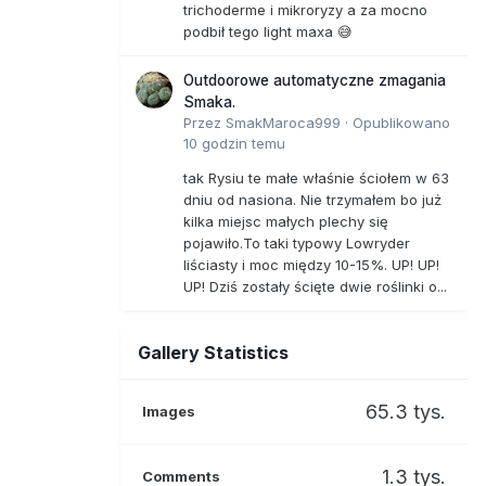
trichoderme i mikroryzy a za mocno
podbił tego light maxa 😅
Outdoorowe automatyczne zmagania
Smaka.
Przez
SmakMaroca999
·
Opublikowano
10 godzin temu
tak Rysiu te małe właśnie ściołem w 63
dniu od nasiona. Nie trzymałem bo już
kilka miejsc małych plechy się
pojawiło.To taki typowy Lowryder
liściasty i moc między 10-15%. UP! UP!
UP! Dziś zostały ścięte dwie roślinki o...
Gallery Statistics
65.3 tys.
Images
1.3 tys.
Comments