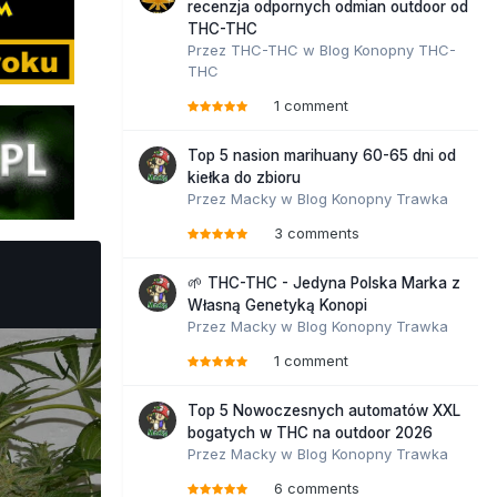
recenzja odpornych odmian outdoor od
THC-THC
Przez
THC-THC
w
Blog Konopny THC-
THC
1 comment
Top 5 nasion marihuany 60-65 dni od
kiełka do zbioru
Przez
Macky
w
Blog Konopny Trawka
3 comments
🌱 THC-THC - Jedyna Polska Marka z
Własną Genetyką Konopi
Przez
Macky
w
Blog Konopny Trawka
1 comment
Top 5 Nowoczesnych automatów XXL
bogatych w THC na outdoor 2026
Przez
Macky
w
Blog Konopny Trawka
6 comments