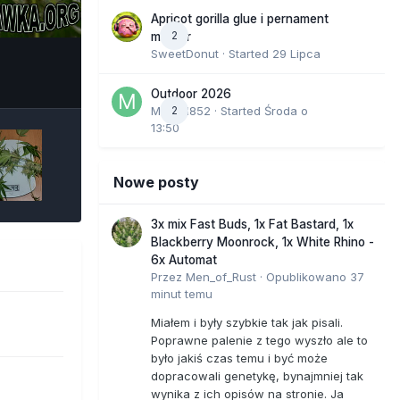
Apricot gorilla glue i pernament
2
marker
SweetDonut
· Started
29 Lipca
e Tools
Outdoor 2026
Marcel852
2
· Started
Środa o
13:50
Nowe posty
3x mix Fast Buds, 1x Fat Bastard, 1x
Blackberry Moonrock, 1x White Rhino -
6x Automat
Przez
Men_of_Rust
·
Opublikowano
37
minut temu
Miałem i były szybkie tak jak pisali.
Poprawne palenie z tego wyszło ale to
było jakiś czas temu i być może
dopracowali genetykę, bynajmniej tak
wynika z ich opisów na stronie. Ja