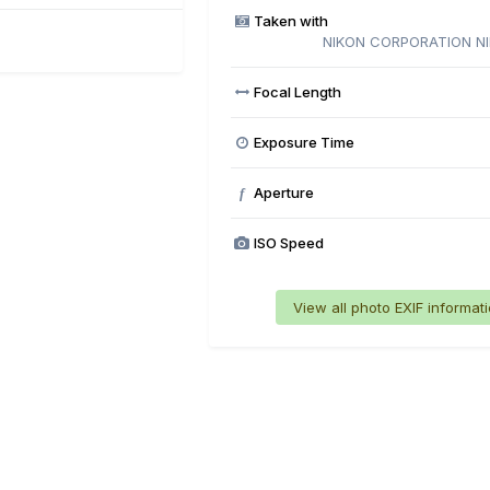
Taken with
NIKON CORPORATION N
Focal Length
Exposure Time
Aperture
f
ISO Speed
View all photo EXIF informat