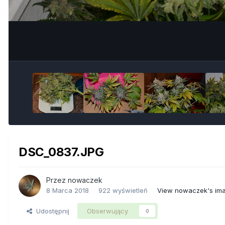
DSC_0837.JPG
Przez
nowaczek
8 Marca 2018
922 wyświetleń
View nowaczek's im
Udostępnij
Obserwujący
0