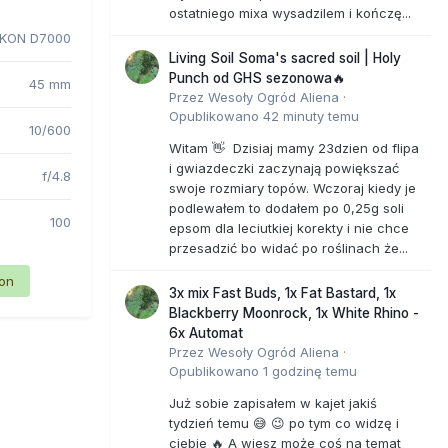
ostatniego mixa wysadzilem i kończę...
IKON D7000
Living Soil Soma's sacred soil | Holy
Punch od GHS sezonowa🔥
45 mm
Przez
Wesoły Ogród Aliena
·
Opublikowano
42 minuty temu
10/600
Witam 👋 Dzisiaj mamy 23dzien od flipa
i gwiazdeczki zaczynają powiększać
f/4.8
swoje rozmiary topów. Wczoraj kiedy je
podlewałem to dodałem po 0,25g soli
100
epsom dla leciutkiej korekty i nie chce
przesadzić bo widać po roślinach że...
ion
3x mix Fast Buds, 1x Fat Bastard, 1x
Blackberry Moonrock, 1x White Rhino -
6x Automat
Przez
Wesoły Ogród Aliena
·
Opublikowano
1 godzinę temu
Już sobie zapisałem w kajet jakiś
tydzień temu 😅 😉 po tym co widzę i
ciebie 🔥 A wiesz może coś na temat