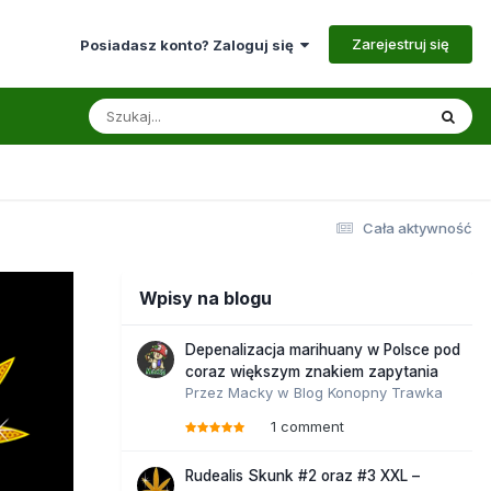
Zarejestruj się
Posiadasz konto? Zaloguj się
Cała aktywność
Wpisy na blogu
Depenalizacja marihuany w Polsce pod
coraz większym znakiem zapytania
Przez
Macky
w
Blog Konopny Trawka
1 comment
Rudealis Skunk #2 oraz #3 XXL –