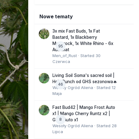
Nowe tematy
3x mix Fast Buds, 1x Fat
Bastard, 1x Blackberry
Moonrock, 1x White Rhino - 6x
95
Automat
Men_of_Rust
· Started
30
Czerwca
Living Soil Soma's sacred soil |
Holy Punch od GHS sezonowa🔥
46
Wesoły Ogród Aliena
· Started
12
Maja
Fast Bud42 | Mango Frost Auto
x1 | Mango Cherry Runtz x2 |
8
GMO Auto x1
Wesoły Ogród Aliena
· Started
28
Lipca