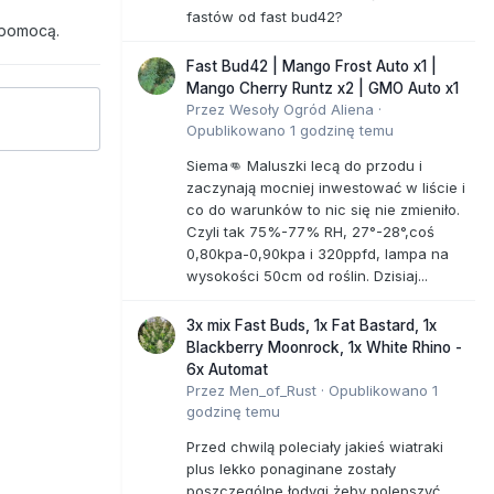
fastów od fast bud42?
 pomocą.
Fast Bud42 | Mango Frost Auto x1 |
Mango Cherry Runtz x2 | GMO Auto x1
Przez
Wesoły Ogród Aliena
·
Opublikowano
1 godzinę temu
Siema👊 Maluszki lecą do przodu i
zaczynają mocniej inwestować w liście i
co do warunków to nic się nie zmieniło.
Czyli tak 75%-77% RH, 27°-28°,coś
0,80kpa-0,90kpa i 320ppfd, lampa na
wysokości 50cm od roślin. Dzisiaj...
3x mix Fast Buds, 1x Fat Bastard, 1x
Blackberry Moonrock, 1x White Rhino -
6x Automat
Przez
Men_of_Rust
·
Opublikowano
1
godzinę temu
Przed chwilą poleciały jakieś wiatraki
plus lekko ponaginane zostały
poszczególne łodygi żeby polepszyć