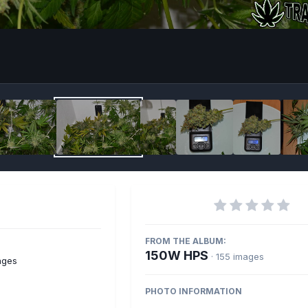
Imag
FROM THE ALBUM:
150W HPS
· 155 images
ages
PHOTO INFORMATION