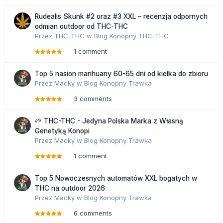
Rudealis Skunk #2 oraz #3 XXL – recenzja odpornych
odmian outdoor od THC-THC
Przez
THC-THC
w
Blog Konopny THC-THC
1 comment
Top 5 nasion marihuany 60-65 dni od kiełka do zbioru
Przez
Macky
w
Blog Konopny Trawka
3 comments
🌱 THC-THC - Jedyna Polska Marka z Własną
Genetyką Konopi
Przez
Macky
w
Blog Konopny Trawka
1 comment
Top 5 Nowoczesnych automatów XXL bogatych w
THC na outdoor 2026
Przez
Macky
w
Blog Konopny Trawka
6 comments