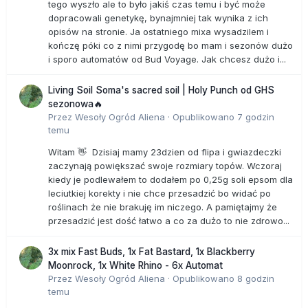
tego wyszło ale to było jakiś czas temu i być może
dopracowali genetykę, bynajmniej tak wynika z ich
opisów na stronie. Ja ostatniego mixa wysadzilem i
kończę póki co z nimi przygodę bo mam i sezonów dużo
i sporo automatów od Bud Voyage. Jak chcesz dużo i...
Living Soil Soma's sacred soil | Holy Punch od GHS
sezonowa🔥
Przez
Wesoły Ogród Aliena
·
Opublikowano
7 godzin
temu
Witam 👋 Dzisiaj mamy 23dzien od flipa i gwiazdeczki
zaczynają powiększać swoje rozmiary topów. Wczoraj
kiedy je podlewałem to dodałem po 0,25g soli epsom dla
leciutkiej korekty i nie chce przesadzić bo widać po
roślinach że nie brakuję im niczego. A pamiętajmy że
przesadzić jest dość łatwo a co za dużo to nie zdrowo...
3x mix Fast Buds, 1x Fat Bastard, 1x Blackberry
Moonrock, 1x White Rhino - 6x Automat
Przez
Wesoły Ogród Aliena
·
Opublikowano
8 godzin
temu