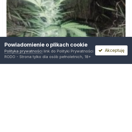
Powiadomienie o plikach cookie
Akceptuję
Polityka prywatności
link do Polityki Prywatności
RODO - Strona tylko dla osób pełnoletnich, 18+
IMG_20260804_221841.jpg
Przez
zielony_porucznik
,
Środa o 00:23
Polityka prywatności
Kontakt
Ciasteczka
Trawka.org
Powered by Invision Community