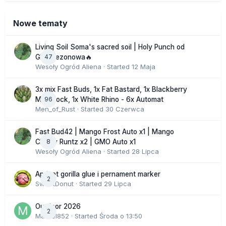
Nowe tematy
Living Soil Soma's sacred soil | Holy Punch od
47
GHS sezonowa🔥
Wesoły Ogród Aliena
· Started
12 Maja
3x mix Fast Buds, 1x Fat Bastard, 1x Blackberry
96
Moonrock, 1x White Rhino - 6x Automat
Men_of_Rust
· Started
30 Czerwca
Fast Bud42 | Mango Frost Auto x1 | Mango
8
Cherry Runtz x2 | GMO Auto x1
Wesoły Ogród Aliena
· Started
28 Lipca
Apricot gorilla glue i pernament marker
2
SweetDonut
· Started
29 Lipca
Outdoor 2026
2
Marcel852
· Started
Środa o 13:50