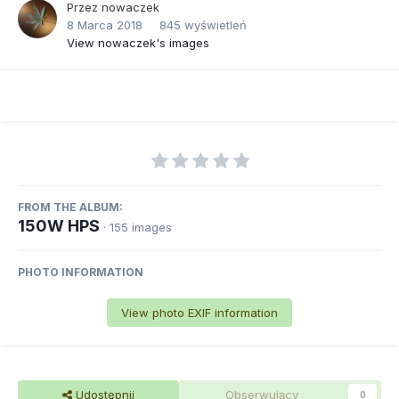
Przez
nowaczek
8 Marca 2018
845 wyświetleń
View nowaczek's images
FROM THE ALBUM:
150W HPS
· 155 images
PHOTO INFORMATION
View photo EXIF information
Udostępnij
Obserwujący
0