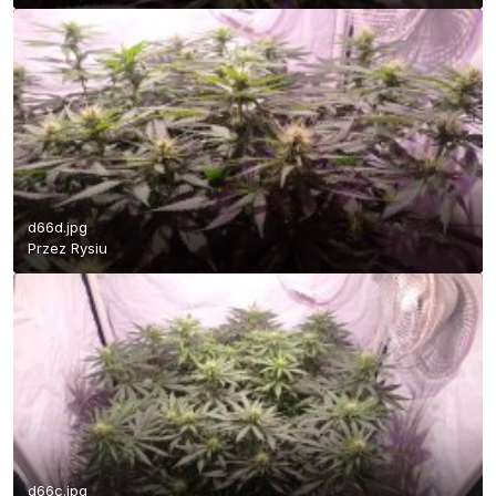
d66d.jpg
Przez
Rysiu
d66c.jpg