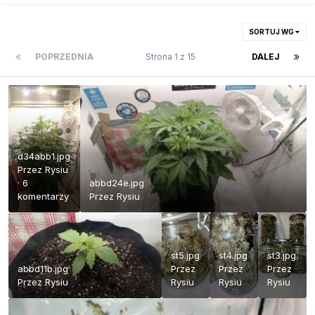
SORTUJ WG
POPRZEDNIA
Strona 1 z 15
DALEJ
d34abb1.jpg
Przez
Rysiu
·
6
abbd24e.jpg
komentarzy
Przez
Rysiu
st5.jpg
st4.jpg
st3.jpg
abbd11b.jpg
Przez
Przez
Przez
Przez
Rysiu
Rysiu
Rysiu
Rysiu