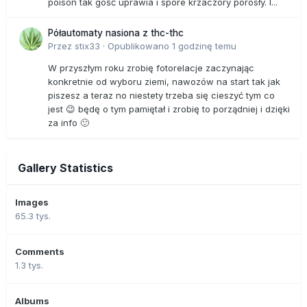
poison tak gość uprawia i spore krzaczory porosły. I...
Półautomaty nasiona z thc-thc
Przez
stix33
·
Opublikowano
1 godzinę temu
W przyszłym roku zrobię fotorelacje zaczynając
konkretnie od wyboru ziemi, nawozów na start tak jak
piszesz a teraz no niestety trzeba się cieszyć tym co
jest 😉 będę o tym pamiętał i zrobię to porządniej i dzięki
za info 🙂
Gallery Statistics
Images
65.3 tys.
Comments
1.3 tys.
Albums