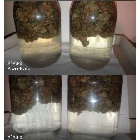
d4a.jpg
Przez
Rysiu
d3d.jpg