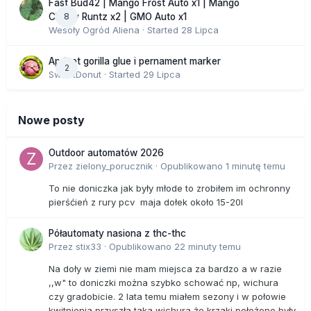
Fast Bud42 | Mango Frost Auto x1 | Mango
8
Cherry Runtz x2 | GMO Auto x1
Wesoły Ogród Aliena
· Started
28 Lipca
Apricot gorilla glue i pernament marker
2
SweetDonut
· Started
29 Lipca
Nowe posty
Outdoor automatów 2026
Przez
zielony_porucznik
·
Opublikowano
1 minutę temu
To nie doniczka jak były młode to zrobiłem im ochronny
pierśćień z rury pcv maja dołek około 15-20l
Półautomaty nasiona z thc-thc
Przez
stix33
·
Opublikowano
22 minuty temu
Na doły w ziemi nie mam miejsca za bardzo a w razie
,,w" to doniczki można szybko schować np, wichura
czy gradobicie. 2 lata temu miałem sezony i w połowie
kwitnienia przyszła taka wichura że krzaki położone były