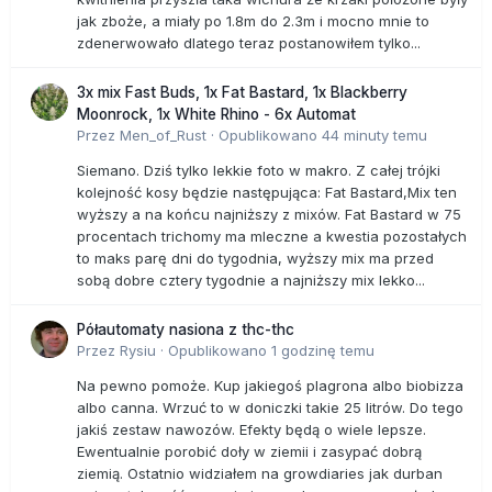
jak zboże, a miały po 1.8m do 2.3m i mocno mnie to
zdenerwowało dlatego teraz postanowiłem tylko...
3x mix Fast Buds, 1x Fat Bastard, 1x Blackberry
Moonrock, 1x White Rhino - 6x Automat
Przez
Men_of_Rust
·
Opublikowano
44 minuty temu
Siemano. Dziś tylko lekkie foto w makro. Z całej trójki
kolejność kosy będzie następująca: Fat Bastard,Mix ten
wyższy a na końcu najniższy z mixów. Fat Bastard w 75
procentach trichomy ma mleczne a kwestia pozostałych
to maks parę dni do tygodnia, wyższy mix ma przed
sobą dobre cztery tygodnie a najniższy mix lekko...
Półautomaty nasiona z thc-thc
Przez
Rysiu
·
Opublikowano
1 godzinę temu
Na pewno pomoże. Kup jakiegoś plagrona albo biobizza
albo canna. Wrzuć to w doniczki takie 25 litrów. Do tego
jakiś zestaw nawozów. Efekty będą o wiele lepsze.
Ewentualnie porobić doły w ziemii i zasypać dobrą
ziemią. Ostatnio widziałem na growdiaries jak durban