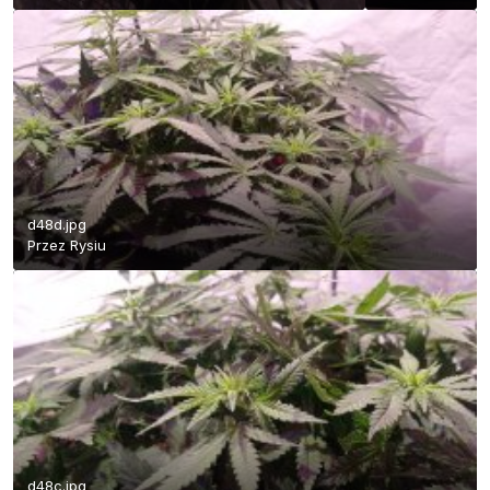
d48d.jpg
Przez
Rysiu
d48c.jpg