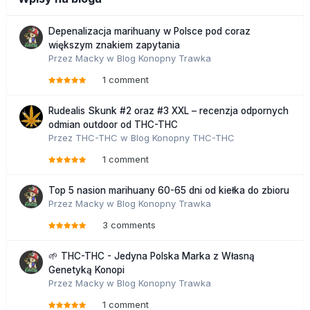
Depenalizacja marihuany w Polsce pod coraz
większym znakiem zapytania
Przez
Macky
w
Blog Konopny Trawka
1 comment
Rudealis Skunk #2 oraz #3 XXL – recenzja odpornych
odmian outdoor od THC-THC
Przez
THC-THC
w
Blog Konopny THC-THC
1 comment
Top 5 nasion marihuany 60-65 dni od kiełka do zbioru
Przez
Macky
w
Blog Konopny Trawka
3 comments
🌱 THC-THC - Jedyna Polska Marka z Własną
Genetyką Konopi
Przez
Macky
w
Blog Konopny Trawka
1 comment