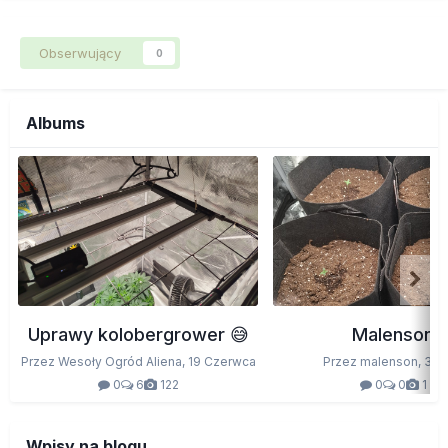
Obserwujący
0
Albums
Uprawy kolobergrower 😅
Malenson
Przez Wesoły Ogród Aliena,
19 Czerwca
Przez malenson,
3 M
0
6
122
0
0
1
Wpisy na blogu