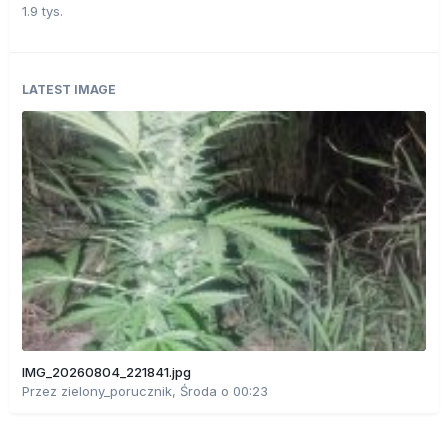
1.9 tys.
LATEST IMAGE
IMG_20260804_221841.jpg
Przez
zielony_porucznik
,
Środa o 00:23