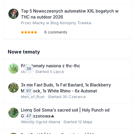
Top 5 Nowoczesnych automatów XXL bogatych w
THC na outdoor 2026
Przez
Macky
w
Blog Konopny Trawka
6 comments
Nowe tematy
Półautomaty nasiona z thc-thc
39
stix33
· Started
5 Lipca
3x mix Fast Buds, 1x Fat Bastard, 1x Blackberry
97
Moonrock, 1x White Rhino - 6x Automat
Men_of_Rust
· Started
30 Czerwca
Living Soil Soma's sacred soil | Holy Punch od
47
GHS sezonowa🔥
Wesoły Ogród Aliena
· Started
12 Maja