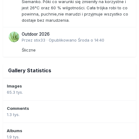
Siemanko. Póki co warunki się zmieniły na korzystne i
jest 26°C oraz 60 % wilgotności. Cała trójka robi to co
powinna, puchnie,nie marudzi i przyjmuje wszystko co
dostaje bez marudzenia.
Outdoor 2026
Przez
stix33
·
Opublikowano
Środa o 14:40
Śliczne
Gallery Statistics
Images
65.3 tys.
Comments
1.3 tys.
Albums
1.9 tys.