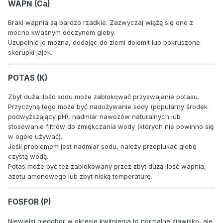
WAPŃ (Ca)
Braki wapnia są bardzo rzadkie. Zazwyczaj wiążą się one z
mocno kwaśnym odczynem gleby.
Uzupełnić je można, dodając do ziemi dolomit lub pokruszone
skorupki jajek.
POTAS (K)
Zbyt duża ilość sodu może zablokować przyswajanie potasu.
Przyczyną tego może być nadużywanie sody (popularny środek
podwyższający pH), nadmiar nawozów naturalnych lub
stosowanie filtrów do zmiękczania wody (których nie powinno się
w ogóle używać).
Jeśli problemem jest nadmiar sodu, należy przepłukać glebę
czystą wodą.
Potas może być też zablokowany przez zbyt dużą ilość wapnia,
azotu amonowego lub zbyt niską temperaturę.
FOSFOR (P)
Niewielki niedobór w okresie kwitnienia to normalne zjawisko, ale