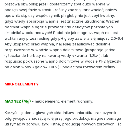
brązową obwódką; jeżeli dostarczamy zbyt dużo wapnia w
początkowej fazie wzrostu, rośliny zaczną karłowacieć; należy
upewnić się, czy współczynnik ph gleby nie jest zbyt kwaśny,
gdyż wtedy absorpcja wapnia jest znacznie utrudniona; Ważne!
Nadmiar wapnia będzie prowadził do deficytów pozostałych
składników pokarmowych! Podobnie jak magnez, wapń nie jest
wchłaniany przez roślinę gdy pH gleby zawiera się między 2.0-6.4
Aby uzupełnić braki wapnia, najlepiej zaaplikować dolistnie
rozpuszczone w wodzie wapno dolomitowe (proporcja: jedna
łyżeczka do herbaty na kwartę wody <kwarta~1,2l.> ), lub
rozpuścić pokruszone wapno dolomitowe w wodzie (1-2 łyżeczki
na galon wody <galon~3,8l.> ) i podlać tym roztworem rośliny.
MIKROELEMENTY
MAGNEZ (Mg)
- mikroelement, element ruchomy;
Korzyści: jeden z głównych składników chlorofilu oraz czynnik
odgrywający znaczącą rolę przy jego produkcji; magnez pomaga
utrzymać w zdrowiu żyłki listne, produkcję nowych zdrowych liści