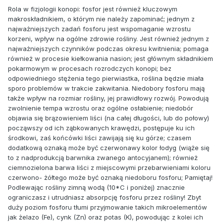
Rola w fizjologii konopi: fosfor jest również kluczowym
makroskładnikiem, o którym nie należy zapominać; jednym z
najważniejszych zadań fosforu jest wspomaganie wzrostu
korzeni, wpływ na ogólne zdrowie rośliny. Jest również jednym z
najważniejszych czynników podczas okresu kwitnienia; pomaga
również w procesie kiełkowania nasion; jest głównym składnikiem
pokarmowym w procesach rozrodczych konopi; bez
odpowiedniego stężenia tego pierwiastka, roślina będzie miała
sporo problemów w trakcie zakwitania. Niedobory fosforu mają
także wpływ na rozmiar rośliny, jej prawidłowy rozwój. Powodują
zwolnienie tempa wzrostu oraz ogólne osłabienie; niedobór
objawia się brązowieniem liści (na całej długości, lub do połowy)
począwszy od ich ząbkowanych krawędzi, postępuje ku ich
środkowi, zaś końcówki liści zawijają się ku górze; czasem
dodatkową oznaką może być czerwonawy kolor łodyg (wiąże się
to z nadprodukcją barwnika zwanego antocyjanem); również
ciemnozielona barwa liści z miejscowymi przebarwieniami koloru
czerwono- żółtego może być oznaką niedoboru fosforu; Pamiętaj!
Podlewając rośliny zimną wodą (10*C i poniżej) znacznie
ograniczasz i utrudniasz absorpcję fosforu przez rośliny! Zbyt
duży poziom fosforu tłumi przyjmowanie takich mikroelementów
jak żelazo (Fe), cynk (Zn) oraz potas (K), powodując z kolei ich