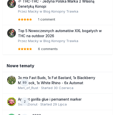
🌱 THC-THC - Jedyna Polska Marka z Własną
Genetyką Konopi
Przez
Macky
w
Blog Konopny Trawka
1 comment
Top 5 Nowoczesnych automatów XXL bogatych w
THC na outdoor 2026
Przez
Macky
w
Blog Konopny Trawka
6 comments
Nowe tematy
3x mix Fast Buds, 1x Fat Bastard, 1x Blackberry
89
Moonrock, 1x White Rhino - 6x Automat
Men_of_Rust
· Started
30 Czerwca
Apricot gorilla glue i pernament marker
2
SweetDonut
· Started
29 Lipca