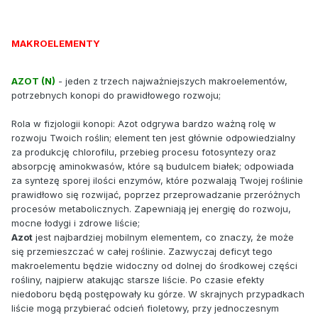
MAKROELEMENTY
AZOT (N)
- jeden z trzech najważniejszych makroelementów,
potrzebnych konopi do prawidłowego rozwoju;
Rola w fizjologii konopi: Azot odgrywa bardzo ważną rolę w
rozwoju Twoich roślin; element ten jest głównie odpowiedzialny
za produkcję chlorofilu, przebieg procesu fotosyntezy oraz
absorpcję aminokwasów, które są budulcem białek; odpowiada
za syntezę sporej ilości enzymów, które pozwalają Twojej roślinie
prawidłowo się rozwijać, poprzez przeprowadzanie przeróżnych
procesów metabolicznych. Zapewniają jej energię do rozwoju,
mocne łodygi i zdrowe liście;
Azot
jest najbardziej mobilnym elementem, co znaczy, że może
się przemieszczać w całej roślinie. Zazwyczaj deficyt tego
makroelementu będzie widoczny od dolnej do środkowej części
rośliny, najpierw atakując starsze liście. Po czasie efekty
niedoboru będą postępowały ku górze. W skrajnych przypadkach
liście mogą przybierać odcień fioletowy, przy jednoczesnym