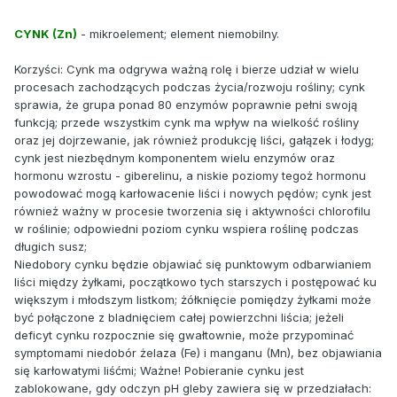
CYNK (Zn)
- mikroelement; element niemobilny.
Korzyści: Cynk ma odgrywa ważną rolę i bierze udział w wielu
procesach zachodzących podczas życia/rozwoju rośliny; cynk
sprawia, że grupa ponad 80 enzymów poprawnie pełni swoją
funkcją; przede wszystkim cynk ma wpływ na wielkość rośliny
oraz jej dojrzewanie, jak również produkcję liści, gałązek i łodyg;
cynk jest niezbędnym komponentem wielu enzymów oraz
hormonu wzrostu - giberelinu, a niskie poziomy tegoż hormonu
powodować mogą karłowacenie liści i nowych pędów; cynk jest
również ważny w procesie tworzenia się i aktywności chlorofilu
w roślinie; odpowiedni poziom cynku wspiera roślinę podczas
długich susz;
Niedobory cynku będzie objawiać się punktowym odbarwianiem
liści między żyłkami, początkowo tych starszych i postępować ku
większym i młodszym listkom; żółknięcie pomiędzy żyłkami może
być połączone z bladnięciem całej powierzchni liścia; jeżeli
deficyt cynku rozpocznie się gwałtownie, może przypominać
symptomami niedobór żelaza (Fe) i manganu (Mn), bez objawiania
się karłowatymi liśćmi; Ważne! Pobieranie cynku jest
zablokowane, gdy odczyn pH gleby zawiera się w przedziałach: