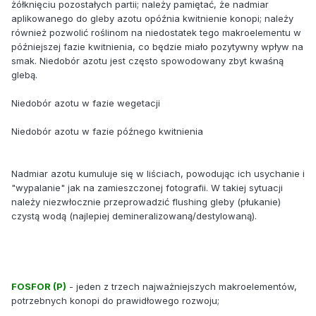
żółknięciu pozostałych partii; należy pamiętać, że nadmiar
aplikowanego do gleby azotu opóźnia kwitnienie konopi; należy
również pozwolić roślinom na niedostatek tego makroelementu w
późniejszej fazie kwitnienia, co będzie miało pozytywny wpływ na
smak. Niedobór azotu jest często spowodowany zbyt kwaśną
glebą.
Niedobór azotu w fazie wegetacji
Niedobór azotu w fazie późnego kwitnienia
Nadmiar azotu kumuluje się w liściach, powodując ich usychanie i
"wypalanie" jak na zamieszczonej fotografii. W takiej sytuacji
należy niezwłocznie przeprowadzić flushing gleby (płukanie)
czystą wodą (najlepiej demineralizowaną/destylowaną).
FOSFOR (P)
- jeden z trzech najważniejszych makroelementów,
potrzebnych konopi do prawidłowego rozwoju;