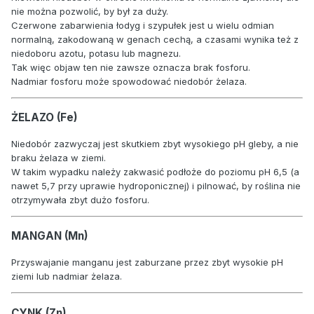
nie można pozwolić, by był za duży.
Czerwone zabarwienia łodyg i szypułek jest u wielu odmian
normalną, zakodowaną w genach cechą, a czasami wynika też z
niedoboru azotu, potasu lub magnezu.
Tak więc objaw ten nie zawsze oznacza brak fosforu.
Nadmiar fosforu może spowodować niedobór żelaza.
ŻELAZO (Fe)
Niedobór zazwyczaj jest skutkiem zbyt wysokiego pH gleby, a nie
braku żelaza w ziemi.
W takim wypadku należy zakwasić podłoże do poziomu pH 6,5 (a
nawet 5,7 przy uprawie hydroponicznej) i pilnować, by roślina nie
otrzymywała zbyt dużo fosforu.
MANGAN (Mn)
Przyswajanie manganu jest zaburzane przez zbyt wysokie pH
ziemi lub nadmiar żelaza.
CYNK (Zn)