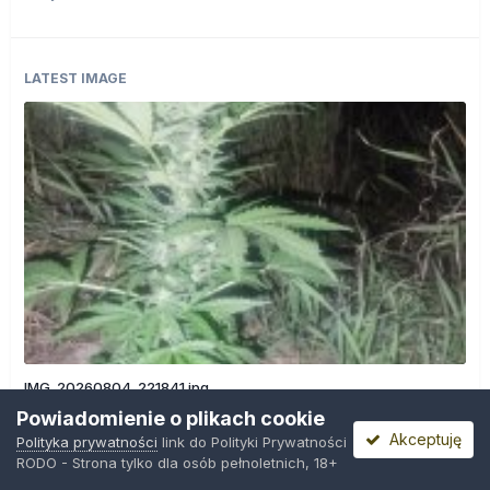
LATEST IMAGE
IMG_20260804_221841.jpg
Przez
zielony_porucznik
,
Środa o 00:23
Powiadomienie o plikach cookie
Akceptuję
Polityka prywatności
link do Polityki Prywatności
RODO - Strona tylko dla osób pełnoletnich, 18+
Polityka prywatności
Kontakt
Ciasteczka