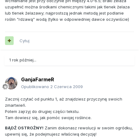
wchłaniane jest przy odczynie pH między 4.0-6.5; braki żelaza
uzupełnić można środkami chemicznymi takimi jak tlenek żelaza
lub tlenek żelazawy; najprostszą jednak metodą jest podlanie
roślin "rdzawą" wodą (tylko w odpowiedniej dawce oczywiście)
Cytuj
1 rok później...
GanjaFarmeR
Opublikowano
2 Czerwca 2009
Zacznij czytać od punktu 1, aż znajdziesz przyczynę swoich
zmartwień.
Potem zajrzyj do drugiej części tekstu.
Tam dowiesz się, jak pomóc swojej roślince.
BĄDŹ OSTROŻNY!
Zanim dokonasz rewolucji w swoim ogródku,
upewnij się, że podejmujesz właściwą decyzję!