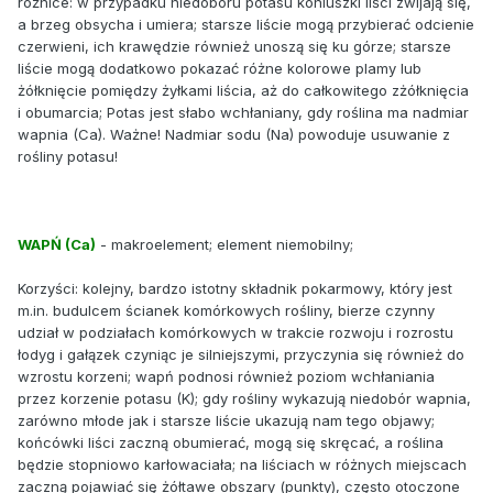
różnice: w przypadku niedoboru potasu koniuszki liści zwijają się,
a brzeg obsycha i umiera; starsze liście mogą przybierać odcienie
czerwieni, ich krawędzie również unoszą się ku górze; starsze
liście mogą dodatkowo pokazać różne kolorowe plamy lub
żółknięcie pomiędzy żyłkami liścia, aż do całkowitego zżółknięcia
i obumarcia; Potas jest słabo wchłaniany, gdy roślina ma nadmiar
wapnia (Ca). Ważne! Nadmiar sodu (Na) powoduje usuwanie z
rośliny potasu!
WAPŃ (Ca)
- makroelement; element niemobilny;
Korzyści: kolejny, bardzo istotny składnik pokarmowy, który jest
m.in. budulcem ścianek komórkowych rośliny, bierze czynny
udział w podziałach komórkowych w trakcie rozwoju i rozrostu
łodyg i gałązek czyniąc je silniejszymi, przyczynia się również do
wzrostu korzeni; wapń podnosi również poziom wchłaniania
przez korzenie potasu (K); gdy rośliny wykazują niedobór wapnia,
zarówno młode jak i starsze liście ukazują nam tego objawy;
końcówki liści zaczną obumierać, mogą się skręcać, a roślina
będzie stopniowo karłowaciała; na liściach w różnych miejscach
zaczną pojawiać się żółtawe obszary (punkty), często otoczone