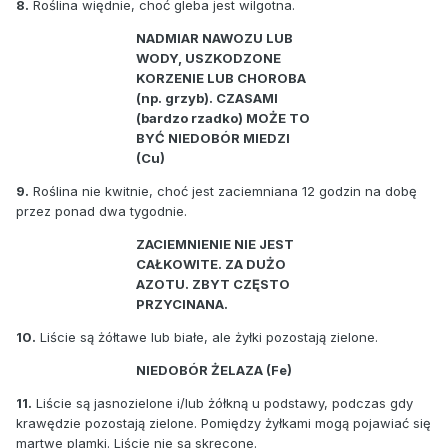
8.
Roślina więdnie, choć gleba jest wilgotna.
NADMIAR NAWOZU LUB
WODY, USZKODZONE
KORZENIE LUB CHOROBA
(np. grzyb). CZASAMI
(bardzo rzadko) MOŻE TO
BYĆ NIEDOBÓR MIEDZI
(Cu)
9.
Roślina nie kwitnie, choć jest zaciemniana 12 godzin na dobę
przez ponad dwa tygodnie.
ZACIEMNIENIE NIE JEST
CAŁKOWITE. ZA DUŻO
AZOTU. ZBYT CZĘSTO
PRZYCINANA.
10.
Liście są żółtawe lub białe, ale żyłki pozostają zielone.
NIEDOBÓR ŻELAZA (Fe)
11.
Liście są jasnozielone i/lub żółkną u podstawy, podczas gdy
krawędzie pozostają zielone. Pomiędzy żyłkami mogą pojawiać się
martwe plamki. Liście nie są skręcone.