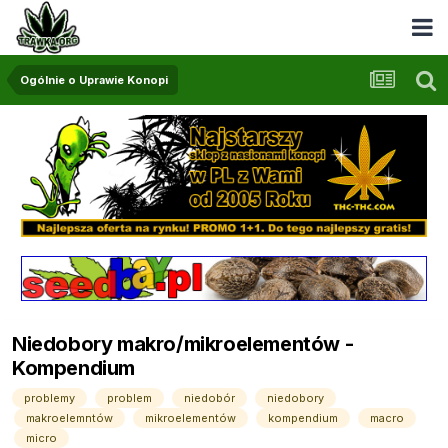
Ogólnie o Uprawie Konopi
Niedobory makro/mikroelementów -
Kompendium
problemy
problem
niedobór
niedobory
makroelemntów
mikroelementów
kompendium
macro
micro