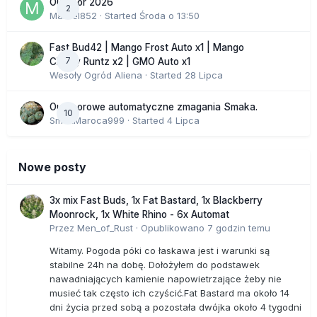
Outdoor 2026
2
Marcel852
· Started
Środa o 13:50
Fast Bud42 | Mango Frost Auto x1 | Mango
7
Cherry Runtz x2 | GMO Auto x1
Wesoły Ogród Aliena
· Started
28 Lipca
Outdoorowe automatyczne zmagania Smaka.
10
SmakMaroca999
· Started
4 Lipca
Nowe posty
3x mix Fast Buds, 1x Fat Bastard, 1x Blackberry
Moonrock, 1x White Rhino - 6x Automat
Przez
Men_of_Rust
·
Opublikowano
7 godzin temu
Witamy. Pogoda póki co łaskawa jest i warunki są
stabilne 24h na dobę. Dołożyłem do podstawek
nawadniających kamienie napowietrzające żeby nie
musieć tak często ich czyścić.Fat Bastard ma około 14
dni życia przed sobą a pozostała dwójka około 4 tygodni