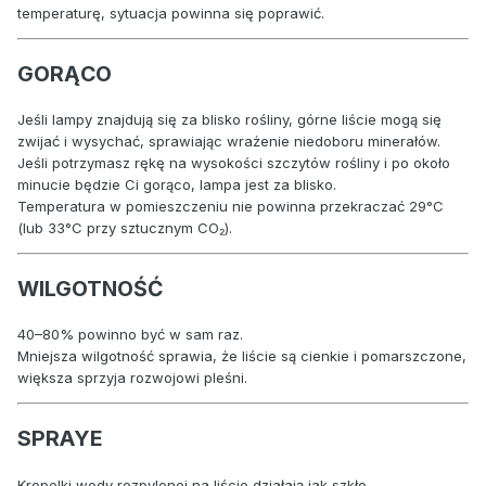
temperaturę, sytuacja powinna się poprawić.
GORĄCO
Jeśli lampy znajdują się za blisko rośliny, górne liście mogą się
zwijać i wysychać, sprawiając wrażenie niedoboru minerałów.
Jeśli potrzymasz rękę na wysokości szczytów rośliny i po około
minucie będzie Ci gorąco, lampa jest za blisko.
Temperatura w pomieszczeniu nie powinna przekraczać 29°C
(lub 33°C przy sztucznym CO₂).
WILGOTNOŚĆ
40–80% powinno być w sam raz.
Mniejsza wilgotność sprawia, że liście są cienkie i pomarszczone,
większa sprzyja rozwojowi pleśni.
SPRAYE
Kropelki wody rozpylonej na liście działają jak szkło