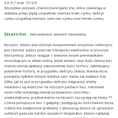
4.5-4.7 oraz 7.5-9.5!
Wszystkie pożywki chemiczne/organiczne, które zawierają w
składzie potas będą uzupełniać również braki cynku; deficyt
cynku uzupełnią również: siarczan cynku oraz tlenek cynku;
ŻELAZO (Fe)
- mikroelement; element niemobilny;
Korzyści: żelazo jest istotnym komponentem enzymów roślinnych,
jest również ważny podczas transportu elektronów w procesie
fotosyntezy; żelazo reaguje z wieloma innymi pierwiastkami
wchodzącymi w skład rośliny; jeżeli dodasz zbyt dużo żelaza bez
równoczesnej aplikacji odpowiedniej ilości fosforu, zablokujesz
pobieranie fosforu; w przypadku deficytu żelaza, tkanka liścia
pomiędzy żyłkami listnymi blednie lub/i stanie się biaława (nie
żółta, jak to jest w przypadku deficytu magnezu); efekty
niedoboru są widoczne na niższych partiach liści, natomiast
nowe listki wyrastają niemal pozbawione chlorofilu i
zniekształcone; przebarwienia na liściach zaczynają się blisko ??
czenia pióropusza liści z gałązką i postępują ku końcówkom liścia;
roślina ma zwiększone problemy z absorpcją żelaza (w uprawach
outdoor) podczas bardzo wysokich temperatur; żelazo najlepiej