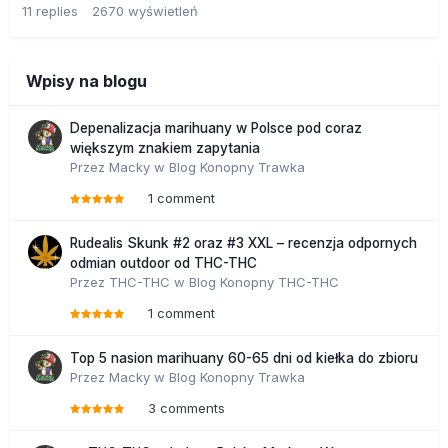
11
replies
2670
wyświetleń
Wpisy na blogu
Depenalizacja marihuany w Polsce pod coraz
większym znakiem zapytania
Przez
Macky
w
Blog Konopny Trawka
1 comment
Rudealis Skunk #2 oraz #3 XXL – recenzja odpornych
odmian outdoor od THC-THC
Przez
THC-THC
w
Blog Konopny THC-THC
1 comment
Top 5 nasion marihuany 60-65 dni od kiełka do zbioru
Przez
Macky
w
Blog Konopny Trawka
3 comments