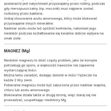
azotanach) jest natychmiast przyswajalny przez rośliny, podczas
gdy nierozpuszczalny (np. mocznik) musi najpierw zostać
rozłożony przez bakterie.
Unikaj stosowania azotu amonowego, który może blokować
przyswajanie innych minerałów.
Nadmiar azotu może też opóźnić kwitnienie, natomiast jego
niedobór podczas kształtowania się kwiatów dobrze wpływa na
smak zioła.
MAGNEZ (Mg)
Niedobór magnezu to dość częsty problem, jako że konopie
potrzebują go sporo, a większość nawozów nie zapewnia
wystarczającej ilości.
Można temu zaradzić, dodając dolomit w ilości 1 łyżeczki na
każde 2 litry ziemi.
Pobieranie magnezu może być zaburzone przez nadmiar wapnia,
chloru lub azotu amonowego.
Blokowanie działa także w drugą stronę, więc staraj się nie
przesadzać, uzupełniając niedobory Mg.