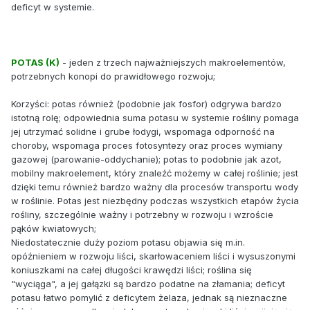
deficyt w systemie.
POTAS (K)
- jeden z trzech najważniejszych makroelementów,
potrzebnych konopi do prawidłowego rozwoju;
Korzyści: potas również (podobnie jak fosfor) odgrywa bardzo
istotną rolę; odpowiednia suma potasu w systemie rośliny pomaga
jej utrzymać solidne i grube łodygi, wspomaga odporność na
choroby, wspomaga proces fotosyntezy oraz proces wymiany
gazowej (parowanie-oddychanie); potas to podobnie jak azot,
mobilny makroelement, który znaleźć możemy w całej roślinie; jest
dzięki temu również bardzo ważny dla procesów transportu wody
w roślinie. Potas jest niezbędny podczas wszystkich etapów życia
rośliny, szczególnie ważny i potrzebny w rozwoju i wzroście
pąków kwiatowych;
Niedostatecznie duży poziom potasu objawia się m.in.
opóźnieniem w rozwoju liści, skarłowaceniem liści i wysuszonymi
koniuszkami na całej długości krawędzi liści; roślina się
"wyciąga", a jej gałązki są bardzo podatne na złamania; deficyt
potasu łatwo pomylić z deficytem żelaza, jednak są nieznaczne