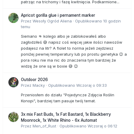
patrząc na trichomy i fazę kwitnięcia. Podkarmione...
Apricot gorilla glue i pernament marker
Przez
Wesoły Ogród Aliena
·
Opublikowano
10 godzin
temu
Siemano 👊 kolego albo je zablokowałeś albo
zagłodziłeś 😅 napisz coś więcej jakie ilości nawozów
podajesz na litr? A fiolet to norma jeżeli zejdziesz
poniżej pewnej temperatury lub po prostu genetyka 😉 a
pora roku nie ma nic do znaczenia tym bardziej że
widzę że one są w boxie 😅 😉
Outdoor 2026
Przez
Macky
·
Opublikowano
Wczoraj o 09:33
Przeniosłem do działu "Pojedyncze Zdjęcia Roślin
Konopi", bardziej tam pasuje twój temat.
3x mix Fast Buds, 1x Fat Bastard, 1x Blackberry
Moonrock, 1x White Rhino - 6x Automat
Przez
Men_of_Rust
·
Opublikowano
Wczoraj o 06:12