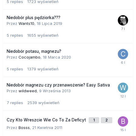
5
replies
1723
wyświetleń
Niedobór plus pędziorka???
Przez
Wants10
,
18 Lipca 2019
5
replies
1655
wyświetleń
Niedobór potasu, magnezu?
Przez
Cocojambo
,
18 Marca 2020
5
replies
1379
wyświetleń
Niedobór magnezu czy przenawożenie? Easy Sativa
Przez
wildweed
,
9 Września 2013
7
replies
2539
wyświetleń
Czy Kto Wreszcie Wie Co To Za Deficyt
1
2
Przez
Bosss
,
21 Kwietnia 2011