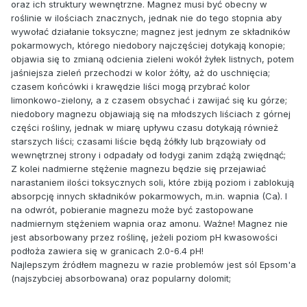
oraz ich struktury wewnętrzne. Magnez musi być obecny w
roślinie w ilościach znacznych, jednak nie do tego stopnia aby
wywołać działanie toksyczne; magnez jest jednym ze składników
pokarmowych, którego niedobory najczęściej dotykają konopie;
objawia się to zmianą odcienia zieleni wokół żyłek listnych, potem
jaśniejsza zieleń przechodzi w kolor żółty, aż do uschnięcia;
czasem końcówki i krawędzie liści mogą przybrać kolor
limonkowo-zielony, a z czasem obsychać i zawijać się ku górze;
niedobory magnezu objawiają się na młodszych liściach z górnej
części rośliny, jednak w miarę upływu czasu dotykają również
starszych liści; czasami liście będą żółkły lub brązowiały od
wewnętrznej strony i odpadały od łodygi zanim zdążą zwiędnąć;
Z kolei nadmierne stężenie magnezu będzie się przejawiać
narastaniem ilości toksycznych soli, które zbiją poziom i zablokują
absorpcję innych składników pokarmowych, m.in. wapnia (Ca). I
na odwrót, pobieranie magnezu może być zastopowane
nadmiernym stężeniem wapnia oraz amonu. Ważne! Magnez nie
jest absorbowany przez roślinę, jeżeli poziom pH kwasowości
podłoża zawiera się w granicach 2.0-6.4 pH!
Najlepszym źródłem magnezu w razie problemów jest sól Epsom'a
(najszybciej absorbowana) oraz popularny dolomit;