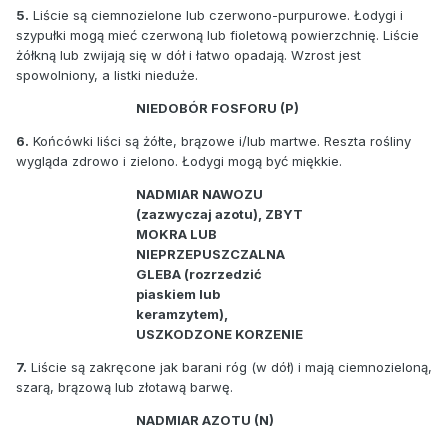
5.
Liście są ciemnozielone lub czerwono-purpurowe. Łodygi i
szypułki mogą mieć czerwoną lub fioletową powierzchnię. Liście
żółkną lub zwijają się w dół i łatwo opadają. Wzrost jest
spowolniony, a listki nieduże.
NIEDOBÓR FOSFORU (P)
6.
Końcówki liści są żółte, brązowe i/lub martwe. Reszta rośliny
wygląda zdrowo i zielono. Łodygi mogą być miękkie.
NADMIAR NAWOZU
(zazwyczaj azotu), ZBYT
MOKRA LUB
NIEPRZEPUSZCZALNA
GLEBA (rozrzedzić
piaskiem lub
keramzytem),
USZKODZONE KORZENIE
7.
Liście są zakręcone jak barani róg (w dół) i mają ciemnozieloną,
szarą, brązową lub złotawą barwę.
NADMIAR AZOTU (N)