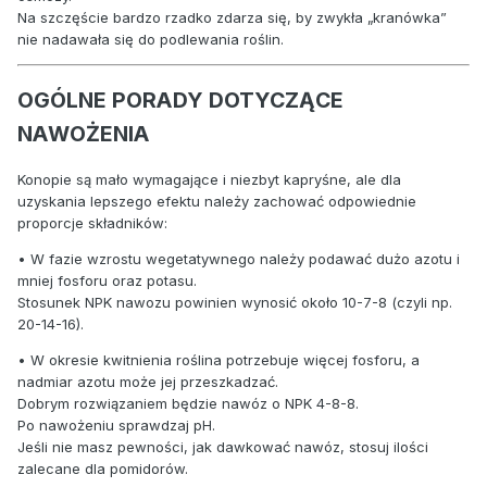
Na szczęście bardzo rzadko zdarza się, by zwykła „kranówka”
nie nadawała się do podlewania roślin.
OGÓLNE PORADY DOTYCZĄCE
NAWOŻENIA
Konopie są mało wymagające i niezbyt kapryśne, ale dla
uzyskania lepszego efektu należy zachować odpowiednie
proporcje składników:
• W fazie wzrostu wegetatywnego należy podawać dużo azotu i
mniej fosforu oraz potasu.
Stosunek NPK nawozu powinien wynosić około 10-7-8 (czyli np.
20-14-16).
• W okresie kwitnienia roślina potrzebuje więcej fosforu, a
nadmiar azotu może jej przeszkadzać.
Dobrym rozwiązaniem będzie nawóz o NPK 4-8-8.
Po nawożeniu sprawdzaj pH.
Jeśli nie masz pewności, jak dawkować nawóz, stosuj ilości
zalecane dla pomidorów.