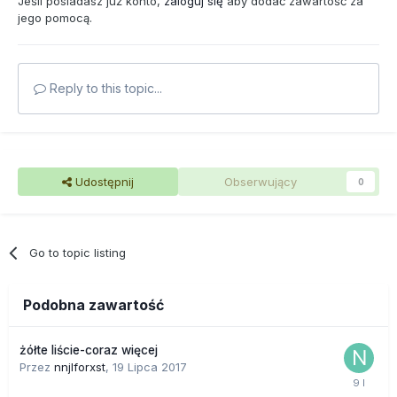
Jeśli posiadasz już konto,
zaloguj się
aby dodać zawartość za
jego pomocą.
Reply to this topic...
Udostępnij
Obserwujący
0
Go to topic listing
Podobna zawartość
żółte liście-coraz więcej
Przez
nnjlforxst
,
19 Lipca 2017