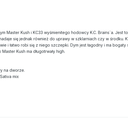
ym Master Kush i KC33 wyśmienitego hodowcy K.C. Brains`a. Jest to 
daje się jednak również do uprawy w szklarniach czy w środku. 
awie i łatwo robi się z niego szczepki. Dym jest łagodny i ma bogat
 Master Kush ma długotrwały high.
wy na dworze.
Sativa mix