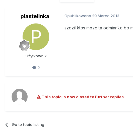
plastelinka
Opublikowano
29 Marca 2013
szdzil ktos moze ta odmianke bo m
Użytkownik
9
This topic is now closed to further replies.
Go to topic listing