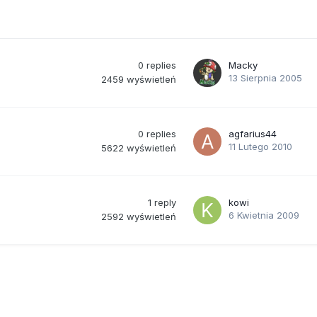
0
replies
Macky
13 Sierpnia 2005
2459
wyświetleń
0
replies
agfarius44
11 Lutego 2010
5622
wyświetleń
1
reply
kowi
6 Kwietnia 2009
2592
wyświetleń