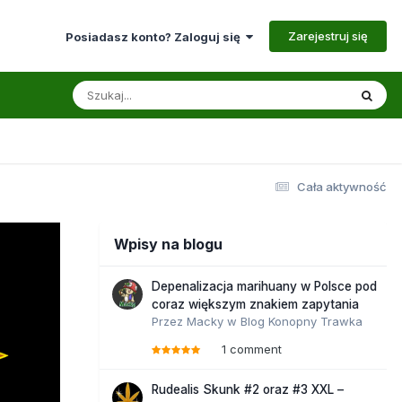
Zarejestruj się
Posiadasz konto? Zaloguj się
Cała aktywność
Wpisy na blogu
Depenalizacja marihuany w Polsce pod
coraz większym znakiem zapytania
Przez
Macky
w
Blog Konopny Trawka
1 comment
Rudealis Skunk #2 oraz #3 XXL –