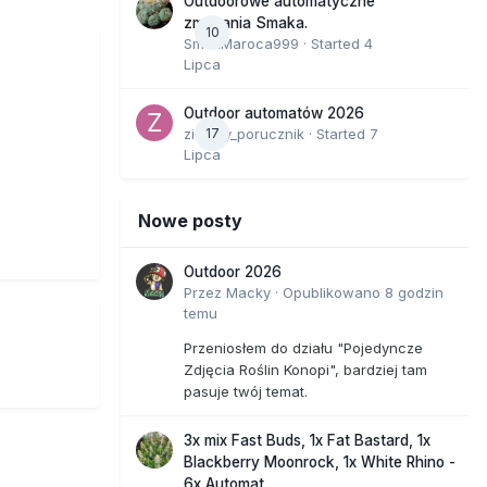
Outdoorowe automatyczne
zmagania Smaka.
10
SmakMaroca999
· Started
4
Lipca
Outdoor automatów 2026
zielony_porucznik
17
· Started
7
Lipca
Nowe posty
Outdoor 2026
Przez
Macky
·
Opublikowano
8 godzin
temu
Przeniosłem do działu "Pojedyncze
Zdjęcia Roślin Konopi", bardziej tam
pasuje twój temat.
3x mix Fast Buds, 1x Fat Bastard, 1x
Blackberry Moonrock, 1x White Rhino -
6x Automat