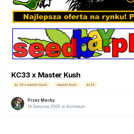
KC33 x Master Kush
kc 33 x master kush
master kush
kc33
Przez
Macky
14 Sierpnia 2005
w
Archiwum