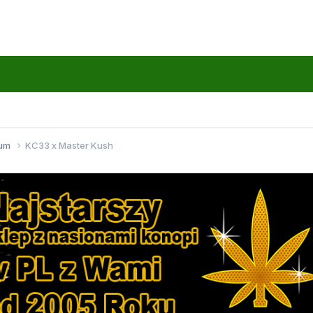
wum
KC33 x Master Kush