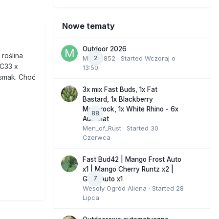
Nowe tematy
Outdoor 2026
roślina
Marcel852
2
· Started
Wczoraj o
KC33 x
13:50
y smak. Choć
3x mix Fast Buds, 1x Fat
Bastard, 1x Blackberry
Moonrock, 1x White Rhino - 6x
88
Automat
Men_of_Rust
· Started
30
Czerwca
Fast Bud42 | Mango Frost Auto
x1 | Mango Cherry Runtz x2 |
7
GMO Auto x1
Wesoły Ogród Aliena
· Started
28
Lipca