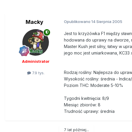
Macky
Opublikowano
14 Sierpnia 2005
Jest to krzyżówka F1 między sławn
hodowana do uprawy na dworze, na
Master Kush jest silny, łatwy w upr
jego moc jest umiarkowana, KC33 x
Administrator
Rodzaj rośliny: Najlepsza do upra
7.9 tys.
Wysokość rośliny: średnia - Indica/
Poziom THC: Moderate 5-10%
Tygodni kwitnięcia: 8/9
Miesiąc zbiorów: 8
Trudność uprawy: średnia
7 lat później...