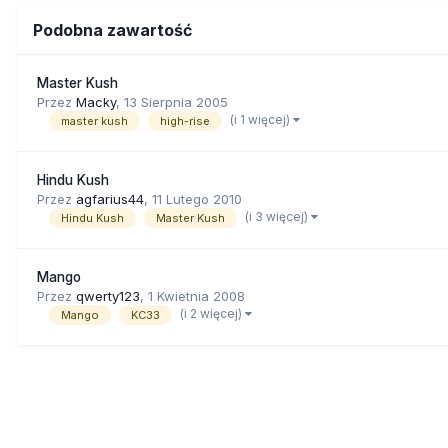
Podobna zawartość
Master Kush
Przez
Macky
,
13 Sierpnia 2005
(i 1 więcej)
master kush
high-rise
Hindu Kush
Przez
agfarius44
,
11 Lutego 2010
(i 3 więcej)
Hindu Kush
Master Kush
Mango
Przez
qwerty123
,
1 Kwietnia 2008
(i 2 więcej)
Mango
KC33