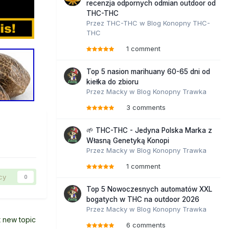
recenzja odpornych odmian outdoor od
THC-THC
Przez
THC-THC
w
Blog Konopny THC-
THC
1 comment
Top 5 nasion marihuany 60-65 dni od
kiełka do zbioru
Przez
Macky
w
Blog Konopny Trawka
3 comments
🌱 THC-THC - Jedyna Polska Marka z
Własną Genetyką Konopi
Przez
Macky
w
Blog Konopny Trawka
1 comment
cy
0
Top 5 Nowoczesnych automatów XXL
bogatych w THC na outdoor 2026
Przez
Macky
w
Blog Konopny Trawka
t new topic
6 comments