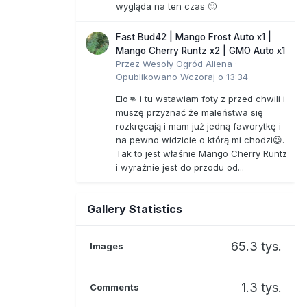
wygląda na ten czas 🙂
Fast Bud42 | Mango Frost Auto x1 |
Mango Cherry Runtz x2 | GMO Auto x1
Przez
Wesoły Ogród Aliena
·
Opublikowano
Wczoraj o 13:34
Elo👊 i tu wstawiam foty z przed chwili i
muszę przyznać że maleństwa się
rozkręcają i mam już jedną faworytkę i
na pewno widzicie o którą mi chodzi😉.
Tak to jest właśnie Mango Cherry Runtz
i wyraźnie jest do przodu od...
Gallery Statistics
65.3 tys.
Images
1.3 tys.
Comments