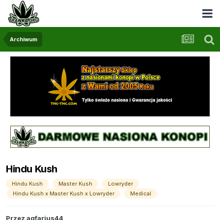
Archiwum
Hindu Kush
Hindu Kush
Master Kush
Lowryder
Hindu Kush x Master Kush x Lowryder
Medical
Przez
agfarius44