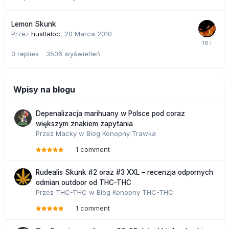
Lemon Skunk
Przez
hustlaloc
,
20 Marca 2010
0
replies
3506
wyświetleń
Wpisy na blogu
Depenalizacja marihuany w Polsce pod coraz
większym znakiem zapytania
Przez
Macky
w
Blog Konopny Trawka
1 comment
Rudealis Skunk #2 oraz #3 XXL – recenzja odpornych
odmian outdoor od THC-THC
Przez
THC-THC
w
Blog Konopny THC-THC
1 comment