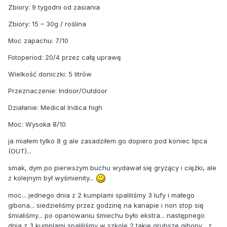
Zbiory: 9 tygodni od zasiania
Zbiory: 15 – 30g / roślina
Moc zapachu: 7/10
Fotoperiod: 20/4 przez całą uprawę
Wielkość doniczki: 5 litrów
Przeznaczenie: Indoor/Outdoor
Działanie: Medical Indica high
Moc: Wysoka 8/10
ja miałem tylko 8 g ale zasadziłem go dopiero pod koniec lipca
(OUT)...
smak, dym po pierwszym buchu wydawał się gryzący i ciężki, ale
z kolejnym był wyśmienity...
moc... jednego dnia z 2 kumplami spaliliśmy 3 lufy i małego
gibona... siedzieliśmy przez godzinę na kanapie i non stop się
śmialiśmy... po opanowaniu śmiechu było ekstra... następnego
dnia z 3 kumplami spaliliśmy w szkole 2 takie grubsze gibony... z