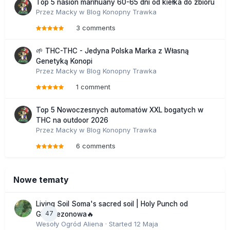
Top 5 nasion marihuany 60-65 dni od kiełka do zbioru
Przez
Macky
w
Blog Konopny Trawka
3 comments
🌱 THC-THC - Jedyna Polska Marka z Własną
Genetyką Konopi
Przez
Macky
w
Blog Konopny Trawka
1 comment
Top 5 Nowoczesnych automatów XXL bogatych w
THC na outdoor 2026
Przez
Macky
w
Blog Konopny Trawka
6 comments
Nowe tematy
Living Soil Soma's sacred soil | Holy Punch od
47
GHS sezonowa🔥
Wesoły Ogród Aliena
· Started
12 Maja