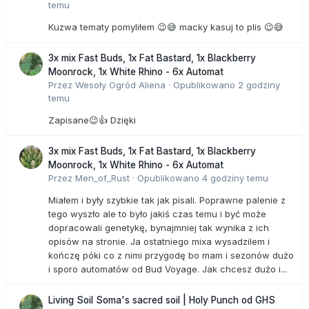
temu
Kuzwa tematy pomyliłem 😉😅 macky kasuj to plis 😉😅
3x mix Fast Buds, 1x Fat Bastard, 1x Blackberry
Moonrock, 1x White Rhino - 6x Automat
Przez
Wesoły Ogród Aliena
·
Opublikowano
2 godziny
temu
Zapisane😉👍 Dzięki
3x mix Fast Buds, 1x Fat Bastard, 1x Blackberry
Moonrock, 1x White Rhino - 6x Automat
Przez
Men_of_Rust
·
Opublikowano
4 godziny temu
Miałem i były szybkie tak jak pisali. Poprawne palenie z
tego wyszło ale to było jakiś czas temu i być może
dopracowali genetykę, bynajmniej tak wynika z ich
opisów na stronie. Ja ostatniego mixa wysadzilem i
kończę póki co z nimi przygodę bo mam i sezonów dużo
i sporo automatów od Bud Voyage. Jak chcesz dużo i...
Living Soil Soma's sacred soil | Holy Punch od GHS