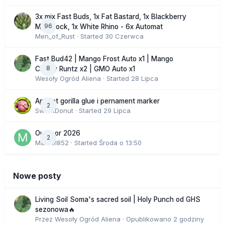
3x mix Fast Buds, 1x Fat Bastard, 1x Blackberry
96
Moonrock, 1x White Rhino - 6x Automat
Men_of_Rust
· Started
30 Czerwca
Fast Bud42 | Mango Frost Auto x1 | Mango
8
Cherry Runtz x2 | GMO Auto x1
Wesoły Ogród Aliena
· Started
28 Lipca
Apricot gorilla glue i pernament marker
2
SweetDonut
· Started
29 Lipca
Outdoor 2026
2
Marcel852
· Started
Środa o 13:50
Nowe posty
Living Soil Soma's sacred soil | Holy Punch od GHS
sezonowa🔥
Przez
Wesoły Ogród Aliena
·
Opublikowano
2 godziny