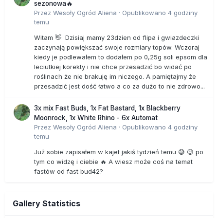
sezonowa🔥
Przez
Wesoły Ogród Aliena
·
Opublikowano
4 godziny
temu
Witam 👋 Dzisiaj mamy 23dzien od flipa i gwiazdeczki
zaczynają powiększać swoje rozmiary topów. Wczoraj
kiedy je podlewałem to dodałem po 0,25g soli epsom dla
leciutkiej korekty i nie chce przesadzić bo widać po
roślinach że nie brakuję im niczego. A pamiętajmy że
przesadzić jest dość łatwo a co za dużo to nie zdrowo...
3x mix Fast Buds, 1x Fat Bastard, 1x Blackberry
Moonrock, 1x White Rhino - 6x Automat
Przez
Wesoły Ogród Aliena
·
Opublikowano
4 godziny
temu
Już sobie zapisałem w kajet jakiś tydzień temu 😅 😉 po
tym co widzę i ciebie 🔥 A wiesz może coś na temat
fastów od fast bud42?
Gallery Statistics