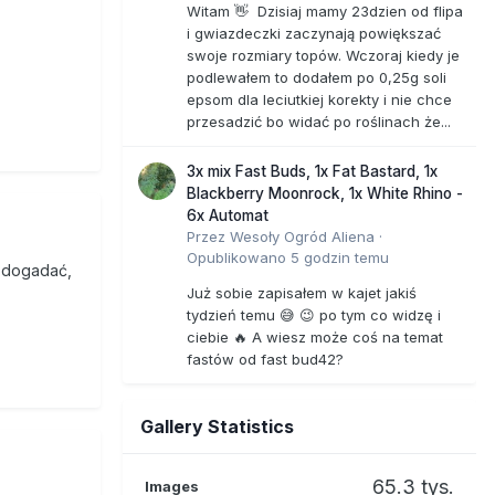
Witam 👋 Dzisiaj mamy 23dzien od flipa
i gwiazdeczki zaczynają powiększać
swoje rozmiary topów. Wczoraj kiedy je
podlewałem to dodałem po 0,25g soli
epsom dla leciutkiej korekty i nie chce
przesadzić bo widać po roślinach że...
3x mix Fast Buds, 1x Fat Bastard, 1x
Blackberry Moonrock, 1x White Rhino -
6x Automat
Przez
Wesoły Ogród Aliena
·
Opublikowano
5 godzin temu
 dogadać,
Już sobie zapisałem w kajet jakiś
tydzień temu 😅 😉 po tym co widzę i
ciebie 🔥 A wiesz może coś na temat
fastów od fast bud42?
Gallery Statistics
65.3 tys.
Images