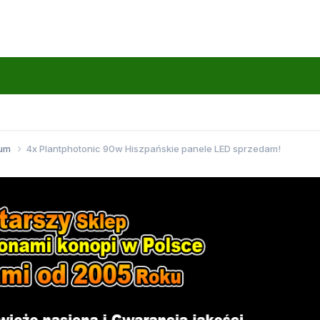
wum
4x Plantphotonic 90w Hiszpańskie panele LED sprzedam!