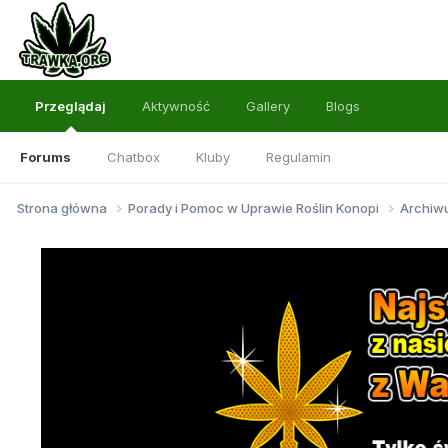
Przeglądaj
Aktywność
Gallery
Blogs
Forums
Chatbox
Kluby
Regulamin
Strona główna
Porady i Pomoc w Uprawie Roślin Konopi
Archi