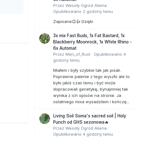
Przez
Wesoły Ogród Aliena
·
Opublikowano
2 godziny temu
Zapisane😉👍 Dzięki
3x mix Fast Buds, 1x Fat Bastard, 1x
Blackberry Moonrock, 1x White Rhino -
6x Automat
Przez
Men_of_Rust
·
Opublikowano
4
godziny temu
Miałem i były szybkie tak jak pisali.
Poprawne palenie z tego wyszło ale to
było jakiś czas temu i być może
dopracowali genetykę, bynajmniej tak
wynika z ich opisów na stronie. Ja
ostatniego mixa wysadzilem i kończę...
Living Soil Soma's sacred soil | Holy
Punch od GHS sezonowa🔥
Przez
Wesoły Ogród Aliena
·
Opublikowano
4 godziny temu