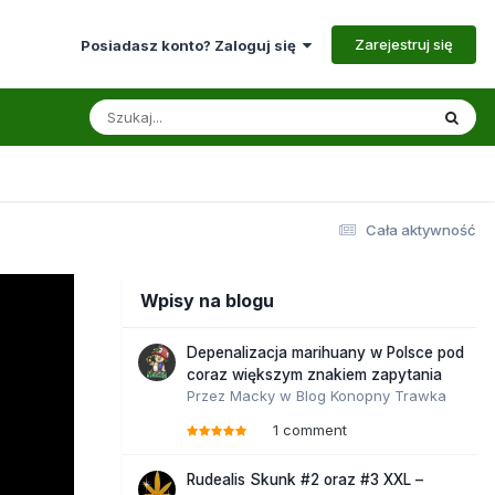
Zarejestruj się
Posiadasz konto? Zaloguj się
Cała aktywność
Wpisy na blogu
Depenalizacja marihuany w Polsce pod
coraz większym znakiem zapytania
Przez
Macky
w
Blog Konopny Trawka
1 comment
Rudealis Skunk #2 oraz #3 XXL –