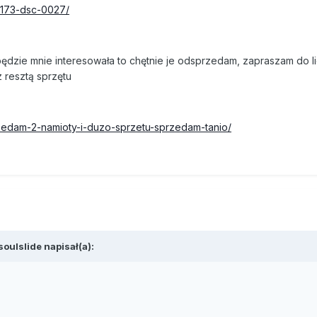
38173-dsc-0027/
ędzie mnie interesowała to chętnie je odsprzedam, zapraszam do l
 resztą sprzętu
rzedam-2-namioty-i-duzo-sprzetu-sprzedam-tanio/
oulslide napisał(a):