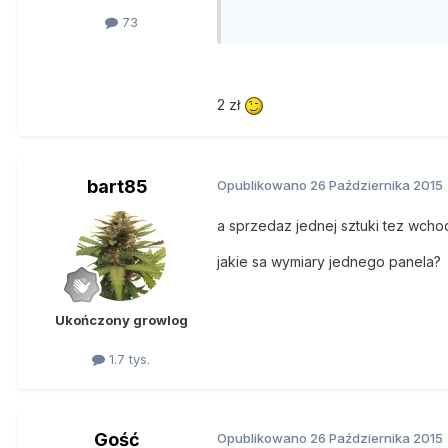
73
2 zł
bart85
Opublikowano
26 Października 2015
a sprzedaz jednej sztuki tez wcho
jakie sa wymiary jednego panela?
Ukończony growlog
1.7 tys.
Gość
Opublikowano
26 Października 2015