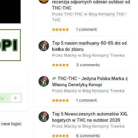
recenzja odpornych odmian outdoor od
THC-THC
Przez
THC-THC
w
Blog Konopny THC-
THC
1 comment
Top 5 nasion marihuany 60-65 dni od
kiełka do zbioru
Przez
Macky
w
Blog Konopny Trawka
3 comments
🌱 THC-THC - Jedyna Polska Marka z
Własną Genetyką Konopi
Przez
Macky
w
Blog Konopny Trawka
cy
0
1 comment
Top 5 Nowoczesnych automatów XXL
bogatych w THC na outdoor 2026
t new topic
Przez
Macky
w
Blog Konopny Trawka
6 comments