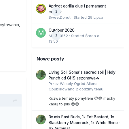
Apricot gorilla glue i pernament
2
marker
SweetDonut
· Started
29 Lipca
icytowania,
Outdoor 2026
Marcel852
2
· Started
Środa o
13:50
Nowe posty
Living Soil Soma's sacred soil | Holy
Punch od GHS sezonowa🔥
Przez
Wesoły Ogród Aliena
·
Opublikowano
2 godziny temu
Kuzwa tematy pomyliłem 😉😅 macky
kasuj to plis 😉😅
3x mix Fast Buds, 1x Fat Bastard, 1x
Blackberry Moonrock, 1x White Rhino -
6x Automat