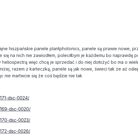
ne hiszpańskie panele plantphotonics, panele są prawie nowe, pr
cale się na nich nie zawiodłem, poleciłbym je każdemu bo naprawdę p
y heliospectrą więc chcę je sprzedać i do niej dołożyć bo ma o wie
niżej, razem z karteczką, panele są jak nowe, świeci tak że aż ośl
ęc nie martwcie się że coś będzie nie tak
8171-dsc-0024/
38169-dsc-0020/
38170-dsc-0023/
38172-dsc-0026/