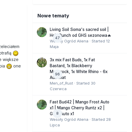
Nowe tematy
Living Soil Soma's sacred soil |
Holy Punch od GHS sezonowa🔥
47
Wesoły Ogród Aliena
· Started
12
zeleciałem
Maja
otrafią
le większe
3x mix Fast Buds, 1x Fat
Bastard, 1x Blackberry
epia
one
Moonrock, 1x White Rhino - 6x
96
Automat
Men_of_Rust
· Started
30
Czerwca
Fast Bud42 | Mango Frost Auto
x1 | Mango Cherry Runtz x2 |
8
GMO Auto x1
Wesoły Ogród Aliena
· Started
28
Lipca