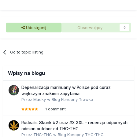
Udostępnij
Obserwujący
0
Go to topic listing
Wpisy na blogu
Depenalizacja marihuany w Polsce pod coraz
większym znakiem zapytania
Przez
Macky
w
Blog Konopny Trawka
1 comment
Rudealis Skunk #2 oraz #3 XXL – recenzja odpornych
odmian outdoor od THC-THC
Przez
THC-THC
w
Blog Konopny THC-THC