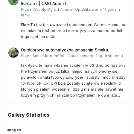
Runtz x2 | GMO Auto x1
Przez
Wesoły Ogród Aliena
·
Opublikowano
11 godzin
temu
Elo👊Ta też tak uwazam i dodałem ten Worms Humus bo
nie miałem trichoderme i mikroryzy a za mocno podbił
tego light maxa 😅
Outdoorowe automatyczne zmagania Smaka.
Przez
SmakMaroca999
·
Opublikowano
11 godzin temu
tak Rysiu te małe właśnie ściołem w 63 dniu od nasiona.
Nie trzymałem bo już kilka miejsc małych plechy się
pojawiło.To taki typowy Lowryder liściasty i moc między
10-15%. UP! UP! UP! Dziś zostały ścięte dwie roślinki o
których pisałem wcześniej. Szalu nie ma ale nawet nie
liczyłem przy nich na szał bo trzymałem je dwa lata...
Gallery Statistics
Images