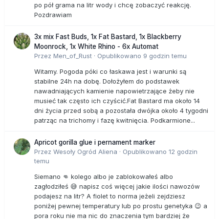
po pół grama na litr wody i chcę zobaczyć reakcję.
Pozdrawiam
3x mix Fast Buds, 1x Fat Bastard, 1x Blackberry
Moonrock, 1x White Rhino - 6x Automat
Przez
Men_of_Rust
·
Opublikowano
9 godzin temu
Witamy. Pogoda póki co łaskawa jest i warunki są
stabilne 24h na dobę. Dołożyłem do podstawek
nawadniających kamienie napowietrzające żeby nie
musieć tak często ich czyścić.Fat Bastard ma około 14
dni życia przed sobą a pozostała dwójka około 4 tygodni
patrząc na trichomy i fazę kwitnięcia. Podkarmione...
Apricot gorilla glue i pernament marker
Przez
Wesoły Ogród Aliena
·
Opublikowano
12 godzin
temu
Siemano 👊 kolego albo je zablokowałeś albo
zagłodziłeś 😅 napisz coś więcej jakie ilości nawozów
podajesz na litr? A fiolet to norma jeżeli zejdziesz
poniżej pewnej temperatury lub po prostu genetyka 😉 a
pora roku nie ma nic do znaczenia tym bardziej że