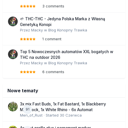
3 comments
🌱 THC-THC - Jedyna Polska Marka z Własną
Genetyką Konopi
Przez
Macky
w
Blog Konopny Trawka
1 comment
Top 5 Nowoczesnych automatów XXL bogatych w
THC na outdoor 2026
Przez
Macky
w
Blog Konopny Trawka
6 comments
Nowe tematy
3x mix Fast Buds, 1x Fat Bastard, 1x Blackberry
91
Moonrock, 1x White Rhino - 6x Automat
Men_of_Rust
· Started
30 Czerwca
Apricot gorilla glue i pernament marker