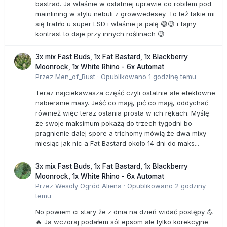
bastrad. Ja właśnie w ostatniej uprawie co robiłem pod
mainlining w stylu nebuli z growwedesey. To też takie mi
się trafiło u super LSD i właśnie ja palę 😅😉 i fajny
kontrast to daje przy innych roślinach 😉
3x mix Fast Buds, 1x Fat Bastard, 1x Blackberry
Moonrock, 1x White Rhino - 6x Automat
Przez
Men_of_Rust
·
Opublikowano
1 godzinę temu
Teraz najciekawasza część czyli ostatnie ale efektowne
nabieranie masy. Jeść co mają, pić co mają, oddychać
również więc teraz ostania prosta w ich rękach. Myślę
że swoje maksimum pokażą do trzech tygodni bo
pragnienie dalej spore a trichomy mówią że dwa mixy
miesiąc jak nic a Fat Bastard około 14 dni do maks...
3x mix Fast Buds, 1x Fat Bastard, 1x Blackberry
Moonrock, 1x White Rhino - 6x Automat
Przez
Wesoły Ogród Aliena
·
Opublikowano
2 godziny
temu
No powiem ci stary że z dnia na dzień widać postępy 💪
🔥 Ja wczoraj podałem sól epsom ale tylko korekcyjne