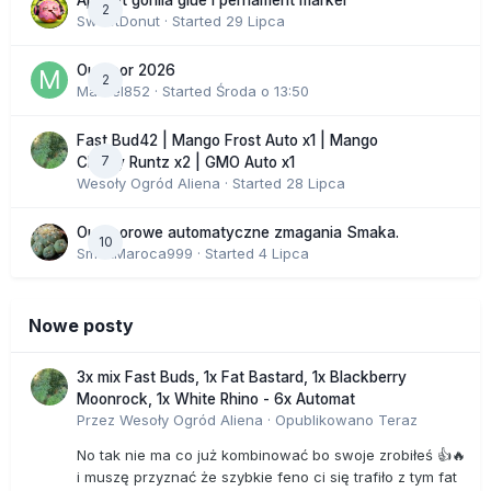
2
SweetDonut
· Started
29 Lipca
Outdoor 2026
2
Marcel852
· Started
Środa o 13:50
Fast Bud42 | Mango Frost Auto x1 | Mango
7
Cherry Runtz x2 | GMO Auto x1
Wesoły Ogród Aliena
· Started
28 Lipca
Outdoorowe automatyczne zmagania Smaka.
10
SmakMaroca999
· Started
4 Lipca
Nowe posty
3x mix Fast Buds, 1x Fat Bastard, 1x Blackberry
Moonrock, 1x White Rhino - 6x Automat
Przez
Wesoły Ogród Aliena
·
Opublikowano
Teraz
No tak nie ma co już kombinować bo swoje zrobiłeś 👍🔥
i muszę przyznać że szybkie feno ci się trafiło z tym fat