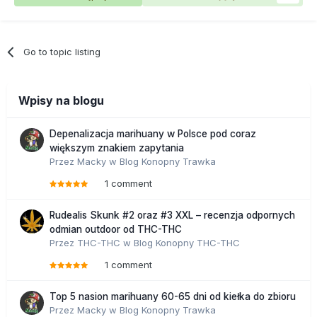
Go to topic listing
Wpisy na blogu
Depenalizacja marihuany w Polsce pod coraz
większym znakiem zapytania
Przez
Macky
w
Blog Konopny Trawka
1 comment
Rudealis Skunk #2 oraz #3 XXL – recenzja odpornych
odmian outdoor od THC-THC
Przez
THC-THC
w
Blog Konopny THC-THC
1 comment
Top 5 nasion marihuany 60-65 dni od kiełka do zbioru
Przez
Macky
w
Blog Konopny Trawka