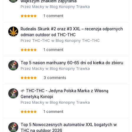
większym znakiem zapytania
Przez
Macky
w
Blog Konopny Trawka
1 comment
Rudealis Skunk #2 oraz #3 XXL – recenzja odpornych
odmian outdoor od THC-THC
Przez
THC-THC
w
Blog Konopny THC-THC
1 comment
Top 5 nasion marihuany 60-65 dni od kiełka do zbioru
Przez
Macky
w
Blog Konopny Trawka
3 comments
🌱 THC-THC - Jedyna Polska Marka z Własną
Genetyką Konopi
Przez
Macky
w
Blog Konopny Trawka
1 comment
Top 5 Nowoczesnych automatów XXL bogatych w
THC na outdoor 2026