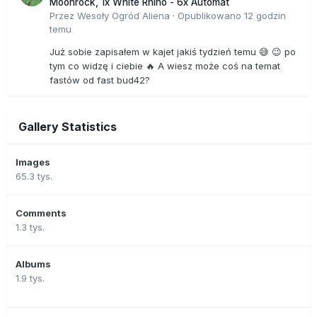
Moonrock, 1x White Rhino - 6x Automat
Przez
Wesoły Ogród Aliena
·
Opublikowano
12 godzin
temu
Już sobie zapisałem w kajet jakiś tydzień temu 😅 😉 po
tym co widzę i ciebie 🔥 A wiesz może coś na temat
fastów od fast bud42?
Gallery Statistics
Images
65.3 tys.
Comments
1.3 tys.
Albums
1.9 tys.