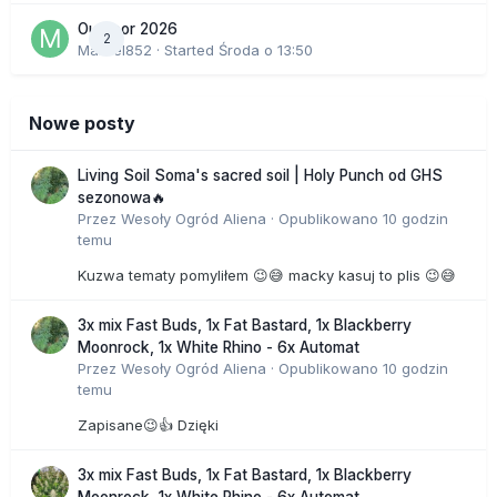
Outdoor 2026
2
Marcel852
· Started
Środa o 13:50
Nowe posty
Living Soil Soma's sacred soil | Holy Punch od GHS
sezonowa🔥
Przez
Wesoły Ogród Aliena
·
Opublikowano
10 godzin
temu
Kuzwa tematy pomyliłem 😉😅 macky kasuj to plis 😉😅
3x mix Fast Buds, 1x Fat Bastard, 1x Blackberry
Moonrock, 1x White Rhino - 6x Automat
Przez
Wesoły Ogród Aliena
·
Opublikowano
10 godzin
temu
Zapisane😉👍 Dzięki
3x mix Fast Buds, 1x Fat Bastard, 1x Blackberry
Moonrock, 1x White Rhino - 6x Automat