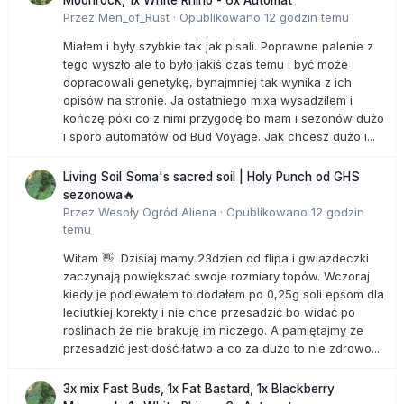
Przez
Men_of_Rust
·
Opublikowano
12 godzin temu
Miałem i były szybkie tak jak pisali. Poprawne palenie z
tego wyszło ale to było jakiś czas temu i być może
dopracowali genetykę, bynajmniej tak wynika z ich
opisów na stronie. Ja ostatniego mixa wysadzilem i
kończę póki co z nimi przygodę bo mam i sezonów dużo
i sporo automatów od Bud Voyage. Jak chcesz dużo i...
Living Soil Soma's sacred soil | Holy Punch od GHS
sezonowa🔥
Przez
Wesoły Ogród Aliena
·
Opublikowano
12 godzin
temu
Witam 👋 Dzisiaj mamy 23dzien od flipa i gwiazdeczki
zaczynają powiększać swoje rozmiary topów. Wczoraj
kiedy je podlewałem to dodałem po 0,25g soli epsom dla
leciutkiej korekty i nie chce przesadzić bo widać po
roślinach że nie brakuję im niczego. A pamiętajmy że
przesadzić jest dość łatwo a co za dużo to nie zdrowo...
3x mix Fast Buds, 1x Fat Bastard, 1x Blackberry