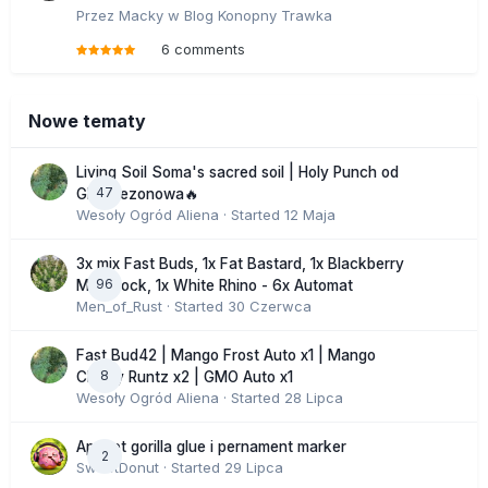
Przez
Macky
w
Blog Konopny Trawka
6 comments
Nowe tematy
Living Soil Soma's sacred soil | Holy Punch od
47
GHS sezonowa🔥
Wesoły Ogród Aliena
· Started
12 Maja
3x mix Fast Buds, 1x Fat Bastard, 1x Blackberry
96
Moonrock, 1x White Rhino - 6x Automat
Men_of_Rust
· Started
30 Czerwca
Fast Bud42 | Mango Frost Auto x1 | Mango
8
Cherry Runtz x2 | GMO Auto x1
Wesoły Ogród Aliena
· Started
28 Lipca
Apricot gorilla glue i pernament marker
2
SweetDonut
· Started
29 Lipca