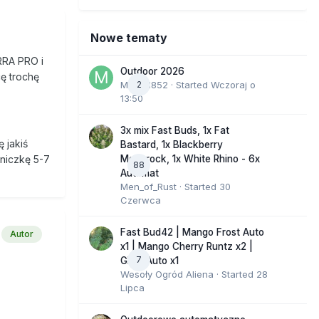
Nowe tematy
RRA PRO i
Outdoor 2026
ę trochę
Marcel852
2
· Started
Wczoraj o
13:50
3x mix Fast Buds, 1x Fat
 jakiś
Bastard, 1x Blackberry
Moonrock, 1x White Rhino - 6x
niczkę 5-7
88
Automat
Men_of_Rust
· Started
30
Czerwca
Fast Bud42 | Mango Frost Auto
Autor
x1 | Mango Cherry Runtz x2 |
7
GMO Auto x1
Wesoły Ogród Aliena
· Started
28
Lipca