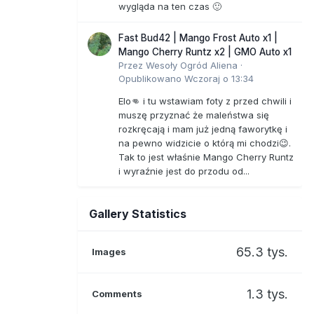
wygląda na ten czas 🙂
Fast Bud42 | Mango Frost Auto x1 |
Mango Cherry Runtz x2 | GMO Auto x1
Przez
Wesoły Ogród Aliena
·
Opublikowano
Wczoraj o 13:34
Elo👊 i tu wstawiam foty z przed chwili i
muszę przyznać że maleństwa się
rozkręcają i mam już jedną faworytkę i
na pewno widzicie o którą mi chodzi😉.
Tak to jest właśnie Mango Cherry Runtz
i wyraźnie jest do przodu od...
Gallery Statistics
65.3 tys.
Images
1.3 tys.
Comments