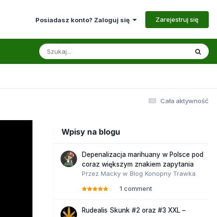
Zarejestruj się
Posiadasz konto? Zaloguj się
Cała aktywność
Wpisy na blogu
Depenalizacja marihuany w Polsce pod
coraz większym znakiem zapytania
Przez
Macky
w
Blog Konopny Trawka
1 comment
Rudealis Skunk #2 oraz #3 XXL –