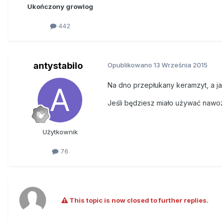
Ukończony growlog
442
antystabilo
Opublikowano
13 Września 2015
Na dno przepłukany keramzyt, a ja
Jeśli będziesz miało używać nawoz
Użytkownik
76
This topic is now closed to further replies.