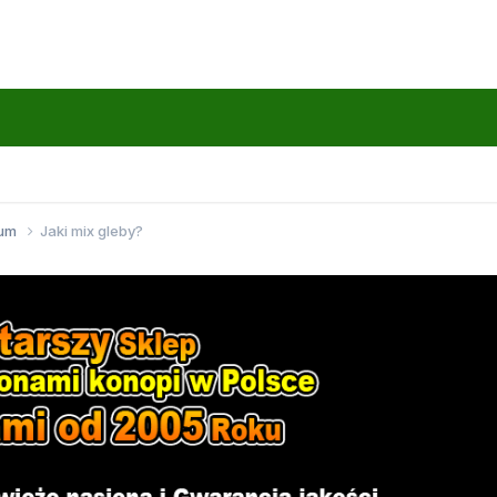
wum
Jaki mix gleby?