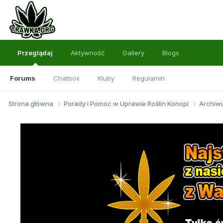
Przeglądaj
Aktywność
Gallery
Blogs
Forums
Chatbox
Kluby
Regulamin
Strona główna
Porady i Pomoc w Uprawie Roślin Konopi
Archi