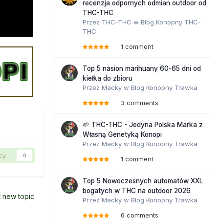
recenzja odpornych odmian outdoor od
THC-THC
Przez
THC-THC
w
Blog Konopny THC-
THC
1 comment
Top 5 nasion marihuany 60-65 dni od
kiełka do zbioru
Przez
Macky
w
Blog Konopny Trawka
3 comments
🌱 THC-THC - Jedyna Polska Marka z
Własną Genetyką Konopi
Przez
Macky
w
Blog Konopny Trawka
cy
0
1 comment
Top 5 Nowoczesnych automatów XXL
bogatych w THC na outdoor 2026
t new topic
Przez
Macky
w
Blog Konopny Trawka
6 comments