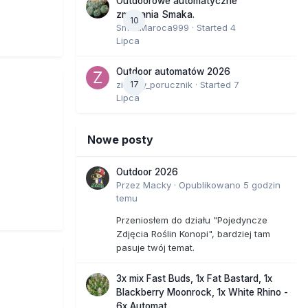
Outdoorowe automatyczne
zmagania Smaka.
10
SmakMaroca999
· Started
4
Lipca
Outdoor automatów 2026
zielony_porucznik
17
· Started
7
Lipca
Nowe posty
Outdoor 2026
Przez
Macky
·
Opublikowano
5 godzin
temu
Przeniosłem do działu "Pojedyncze
Zdjęcia Roślin Konopi", bardziej tam
pasuje twój temat.
3x mix Fast Buds, 1x Fat Bastard, 1x
Blackberry Moonrock, 1x White Rhino -
6x Automat