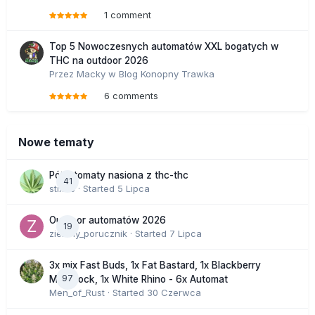
1 comment
Top 5 Nowoczesnych automatów XXL bogatych w
THC na outdoor 2026
Przez
Macky
w
Blog Konopny Trawka
6 comments
Nowe tematy
Półautomaty nasiona z thc-thc
41
stix33
· Started
5 Lipca
Outdoor automatów 2026
19
zielony_porucznik
· Started
7 Lipca
3x mix Fast Buds, 1x Fat Bastard, 1x Blackberry
97
Moonrock, 1x White Rhino - 6x Automat
Men_of_Rust
· Started
30 Czerwca