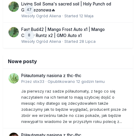
Living Soil Soma's sacred soil | Holy Punch od
47
GHS sezonowa🔥
Wesoły Ogród Aliena
· Started
12 Maja
Fast Bud42 | Mango Frost Auto x1 | Mango
8
Cherry Runtz x2 | GMO Auto x1
Wesoły Ogród Aliena
· Started
28 Lipca
Nowe posty
Półautomaty nasiona z thc-thc
Przez
stix33
·
Opublikowano
12 godzin temu
Ja pierwszy raz sadze półautomaty, z tego co się
naczytalem na ich temat to mają szybciej dojść o
miesiąc niby dlatego się zdecydowałem także
zobaczymy jak to będzie wyglądać, producent pisze ze
zbiór we wrześniu także no czas pokaże, jak będzie
niewypał to wiadomo że w przyszłym roku polecę z...
Półautomaty nasiona z thc-thc