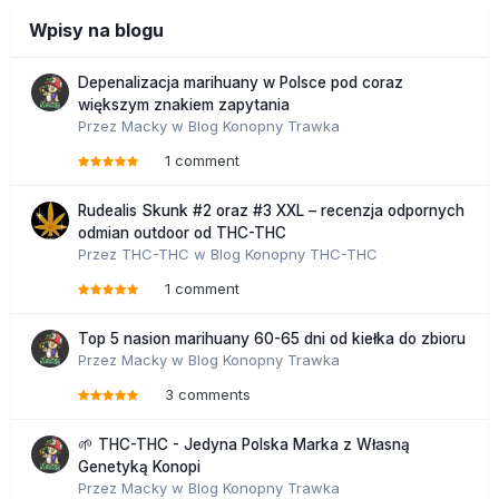
Wpisy na blogu
Depenalizacja marihuany w Polsce pod coraz
większym znakiem zapytania
Przez
Macky
w
Blog Konopny Trawka
1 comment
Rudealis Skunk #2 oraz #3 XXL – recenzja odpornych
odmian outdoor od THC-THC
Przez
THC-THC
w
Blog Konopny THC-THC
1 comment
Top 5 nasion marihuany 60-65 dni od kiełka do zbioru
Przez
Macky
w
Blog Konopny Trawka
3 comments
🌱 THC-THC - Jedyna Polska Marka z Własną
Genetyką Konopi
Przez
Macky
w
Blog Konopny Trawka