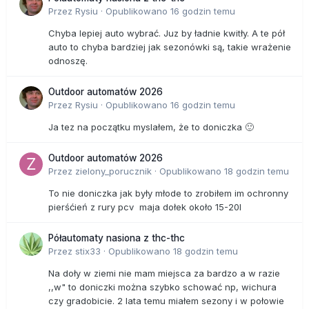
Przez
Rysiu
·
Opublikowano
16 godzin temu
Chyba lepiej auto wybrać. Juz by ładnie kwitły. A te pół
auto to chyba bardziej jak sezonówki są, takie wrażenie
odnoszę.
Outdoor automatów 2026
Przez
Rysiu
·
Opublikowano
16 godzin temu
Ja tez na początku myslałem, że to doniczka 🙂
Outdoor automatów 2026
Przez
zielony_porucznik
·
Opublikowano
18 godzin temu
To nie doniczka jak były młode to zrobiłem im ochronny
pierśćień z rury pcv maja dołek około 15-20l
Półautomaty nasiona z thc-thc
Przez
stix33
·
Opublikowano
18 godzin temu
Na doły w ziemi nie mam miejsca za bardzo a w razie
,,w" to doniczki można szybko schować np, wichura
czy gradobicie. 2 lata temu miałem sezony i w połowie