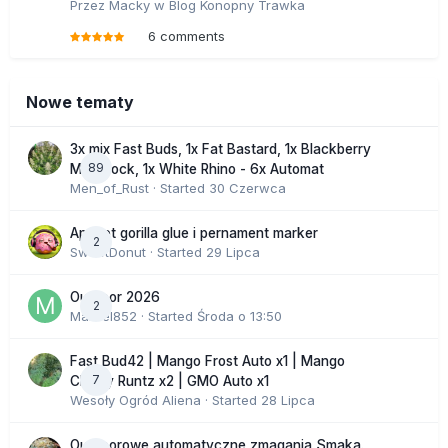
Przez
Macky
w
Blog Konopny Trawka
6 comments
Nowe tematy
3x mix Fast Buds, 1x Fat Bastard, 1x Blackberry
89
Moonrock, 1x White Rhino - 6x Automat
Men_of_Rust
· Started
30 Czerwca
Apricot gorilla glue i pernament marker
2
SweetDonut
· Started
29 Lipca
Outdoor 2026
2
Marcel852
· Started
Środa o 13:50
Fast Bud42 | Mango Frost Auto x1 | Mango
7
Cherry Runtz x2 | GMO Auto x1
Wesoły Ogród Aliena
· Started
28 Lipca
Outdoorowe automatyczne zmagania Smaka.