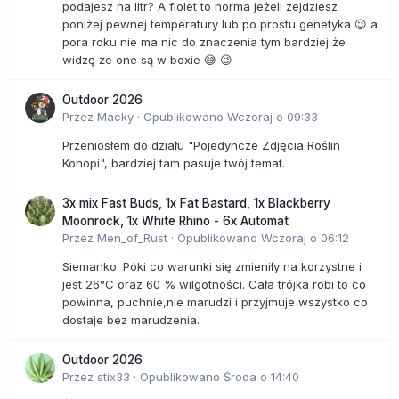
podajesz na litr? A fiolet to norma jeżeli zejdziesz
poniżej pewnej temperatury lub po prostu genetyka 😉 a
pora roku nie ma nic do znaczenia tym bardziej że
widzę że one są w boxie 😅 😉
Outdoor 2026
Przez
Macky
·
Opublikowano
Wczoraj o 09:33
Przeniosłem do działu "Pojedyncze Zdjęcia Roślin
Konopi", bardziej tam pasuje twój temat.
3x mix Fast Buds, 1x Fat Bastard, 1x Blackberry
Moonrock, 1x White Rhino - 6x Automat
Przez
Men_of_Rust
·
Opublikowano
Wczoraj o 06:12
Siemanko. Póki co warunki się zmieniły na korzystne i
jest 26°C oraz 60 % wilgotności. Cała trójka robi to co
powinna, puchnie,nie marudzi i przyjmuje wszystko co
dostaje bez marudzenia.
Outdoor 2026
Przez
stix33
·
Opublikowano
Środa o 14:40