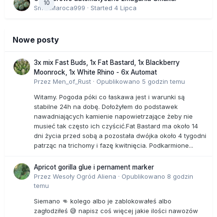
10
SmakMaroca999
· Started
4 Lipca
Nowe posty
3x mix Fast Buds, 1x Fat Bastard, 1x Blackberry
Moonrock, 1x White Rhino - 6x Automat
Przez
Men_of_Rust
·
Opublikowano
5 godzin temu
Witamy. Pogoda póki co łaskawa jest i warunki są
stabilne 24h na dobę. Dołożyłem do podstawek
nawadniających kamienie napowietrzające żeby nie
musieć tak często ich czyścić.Fat Bastard ma około 14
dni życia przed sobą a pozostała dwójka około 4 tygodni
patrząc na trichomy i fazę kwitnięcia. Podkarmione...
Apricot gorilla glue i pernament marker
Przez
Wesoły Ogród Aliena
·
Opublikowano
8 godzin
temu
Siemano 👊 kolego albo je zablokowałeś albo
zagłodziłeś 😅 napisz coś więcej jakie ilości nawozów