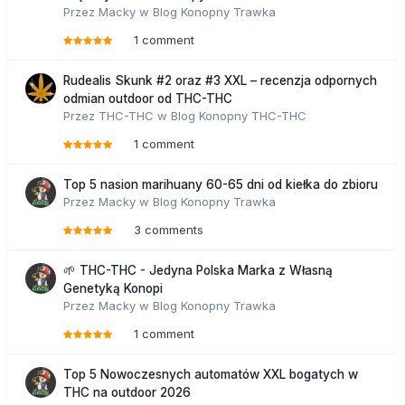
Przez
Macky
w
Blog Konopny Trawka
1 comment
Rudealis Skunk #2 oraz #3 XXL – recenzja odpornych
odmian outdoor od THC-THC
Przez
THC-THC
w
Blog Konopny THC-THC
1 comment
Top 5 nasion marihuany 60-65 dni od kiełka do zbioru
Przez
Macky
w
Blog Konopny Trawka
3 comments
🌱 THC-THC - Jedyna Polska Marka z Własną
Genetyką Konopi
Przez
Macky
w
Blog Konopny Trawka
1 comment
Top 5 Nowoczesnych automatów XXL bogatych w
THC na outdoor 2026