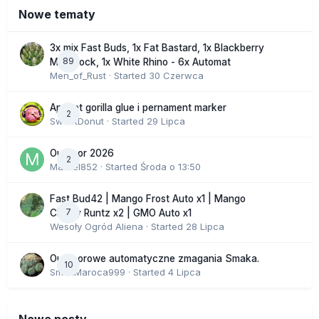
Nowe tematy
3x mix Fast Buds, 1x Fat Bastard, 1x Blackberry
89
Moonrock, 1x White Rhino - 6x Automat
Men_of_Rust
· Started
30 Czerwca
Apricot gorilla glue i pernament marker
2
SweetDonut
· Started
29 Lipca
Outdoor 2026
2
Marcel852
· Started
Środa o 13:50
Fast Bud42 | Mango Frost Auto x1 | Mango
7
Cherry Runtz x2 | GMO Auto x1
Wesoły Ogród Aliena
· Started
28 Lipca
Outdoorowe automatyczne zmagania Smaka.
10
SmakMaroca999
· Started
4 Lipca
Nowe posty