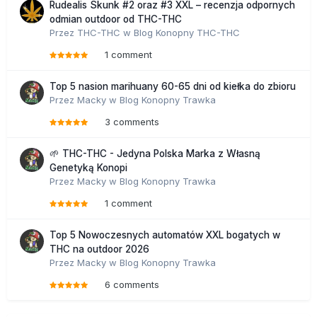
Rudealis Skunk #2 oraz #3 XXL – recenzja odpornych
odmian outdoor od THC-THC
Przez
THC-THC
w
Blog Konopny THC-THC
1 comment
Top 5 nasion marihuany 60-65 dni od kiełka do zbioru
Przez
Macky
w
Blog Konopny Trawka
3 comments
🌱 THC-THC - Jedyna Polska Marka z Własną
Genetyką Konopi
Przez
Macky
w
Blog Konopny Trawka
1 comment
Top 5 Nowoczesnych automatów XXL bogatych w
THC na outdoor 2026
Przez
Macky
w
Blog Konopny Trawka
6 comments