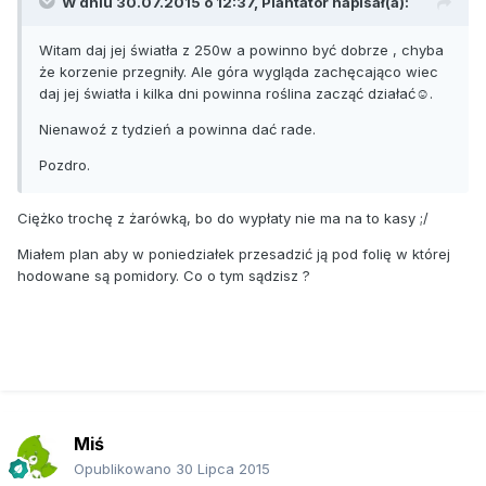
W dniu 30.07.2015 o 12:37, Plantator napisał(a):
Witam daj jej światła z 250w a powinno być dobrze , chyba
że korzenie przegniły. Ale góra wygląda zachęcająco wiec
daj jej światła i kilka dni powinna roślina zacząć działać☺.
Nienawoź z tydzień a powinna dać rade.
Pozdro.
Ciężko trochę z żarówką, bo do wypłaty nie ma na to kasy ;/
Miałem plan aby w poniedziałek przesadzić ją pod folię w której
hodowane są pomidory. Co o tym sądzisz ?
Miś
Opublikowano
30 Lipca 2015