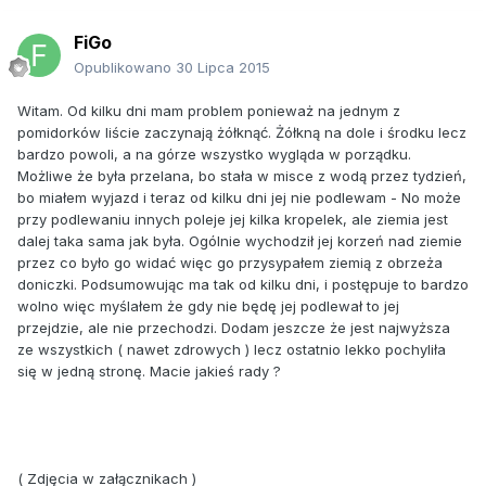
FiGo
Opublikowano
30 Lipca 2015
Witam. Od kilku dni mam problem ponieważ na jednym z
pomidorków liście zaczynają żółknąć. Żółkną na dole i środku lecz
bardzo powoli, a na górze wszystko wygląda w porządku.
Możliwe że była przelana, bo stała w misce z wodą przez tydzień,
bo miałem wyjazd i teraz od kilku dni jej nie podlewam - No może
przy podlewaniu innych poleje jej kilka kropelek, ale ziemia jest
dalej taka sama jak była. Ogólnie wychodził jej korzeń nad ziemie
przez co było go widać więc go przysypałem ziemią z obrzeża
doniczki. Podsumowując ma tak od kilku dni, i postępuje to bardzo
wolno więc myślałem że gdy nie będę jej podlewał to jej
przejdzie, ale nie przechodzi. Dodam jeszcze że jest najwyższa
ze wszystkich ( nawet zdrowych ) lecz ostatnio lekko pochyliła
się w jedną stronę. Macie jakieś rady ?
( Zdjęcia w załącznikach )