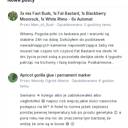
3x mix Fast Buds, 1x Fat Bastard, 1x Blackberry
Moonrock, 1x White Rhino - 6x Automat
Przez
Men_of_Rust
·
Opublikowano
3 godziny temu
Witamy. Pogoda póki co łaskawa jest i warunki są
stabilne 24h na dobę. Dołożyłem do podstawek
nawadniających kamienie napowietrzające żeby nie
musieć tak często ich czyścić.Fat Bastard ma około 14
dni życia przed sobą a pozostała dwójka około 4 tygodni
patrząc na trichomy i fazę kwitnięcia. Podkarmione...
Apricot gorilla glue i pernament marker
Przez
Wesoły Ogród Aliena
·
Opublikowano
6 godzin
temu
Siemano 👊 kolego albo je zablokowałeś albo
zagłodziłeś 😅 napisz coś więcej jakie ilości nawozów
podajesz na litr? A fiolet to norma jeżeli zejdziesz
poniżej pewnej temperatury lub po prostu genetyka 😉 a
pora roku nie ma nic do znaczenia tym bardziej że
widzę że one są w boxie 😅 😉