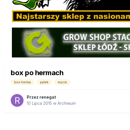
box po hermach
box herma
pyłek
mycie
Przez
renegat
10 Lipca 2015
w
Archiwum