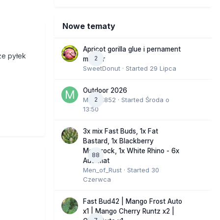
Nowe tematy
Apricot gorilla glue i pernament
że pyłek
2
marker
SweetDonut
· Started
29 Lipca
Outdoor 2026
Marcel852
2
· Started
Środa o
13:50
3x mix Fast Buds, 1x Fat
Bastard, 1x Blackberry
Moonrock, 1x White Rhino - 6x
88
Automat
Men_of_Rust
· Started
30
Czerwca
Fast Bud42 | Mango Frost Auto
x1 | Mango Cherry Runtz x2 |