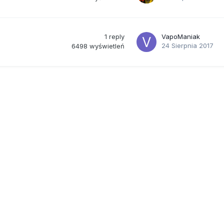
1
reply
VapoManiak
24 Sierpnia 2017
6498
wyświetleń