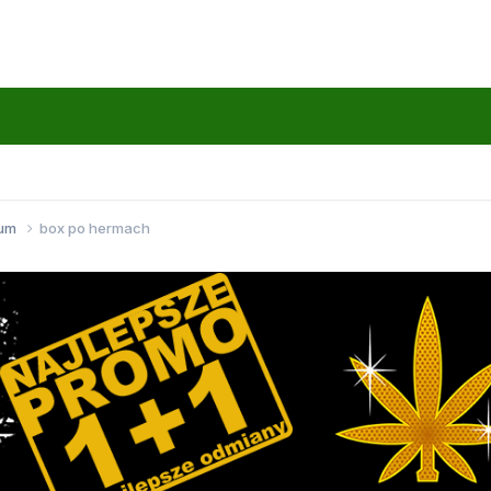
wum
box po hermach