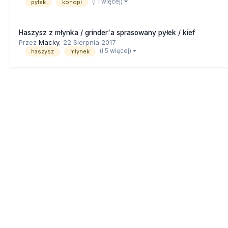
(i 1 więcej)
pyłek
konopi
Haszysz z młynka / grinder'a sprasowany pyłek / kief
Przez
Macky
,
22 Sierpnia 2017
(i 5 więcej)
haszysz
młynek