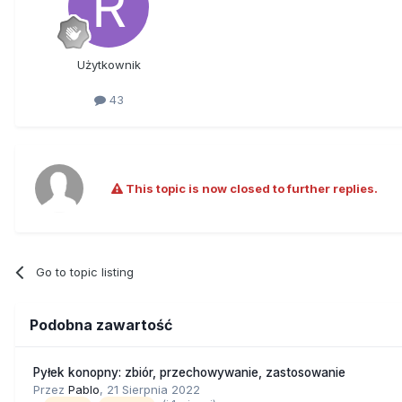
Użytkownik
43
This topic is now closed to further replies.
Go to topic listing
Podobna zawartość
Pyłek konopny: zbiór, przechowywanie, zastosowanie
Przez
Pablo
,
21 Sierpnia 2022