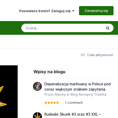
Zarejestruj się
Posiadasz konto? Zaloguj się
Cała aktywność
Wpisy na blogu
Depenalizacja marihuany w Polsce pod
coraz większym znakiem zapytania
Przez
Macky
w
Blog Konopny Trawka
1 comment
Rudealis Skunk #2 oraz #3 XXL –