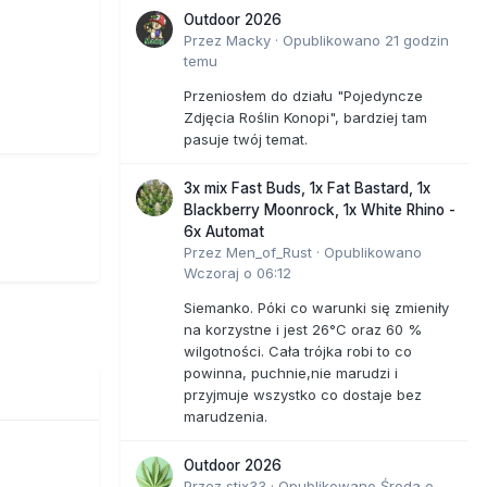
Outdoor 2026
Przez
Macky
·
Opublikowano
21 godzin
temu
Przeniosłem do działu "Pojedyncze
Zdjęcia Roślin Konopi", bardziej tam
pasuje twój temat.
3x mix Fast Buds, 1x Fat Bastard, 1x
Blackberry Moonrock, 1x White Rhino -
6x Automat
Przez
Men_of_Rust
·
Opublikowano
Wczoraj o 06:12
Siemanko. Póki co warunki się zmieniły
na korzystne i jest 26°C oraz 60 %
wilgotności. Cała trójka robi to co
powinna, puchnie,nie marudzi i
przyjmuje wszystko co dostaje bez
marudzenia.
Outdoor 2026
Przez
stix33
·
Opublikowano
Środa o