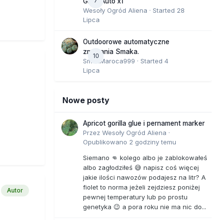
7
GMO Auto x1
Wesoły Ogród Aliena
· Started
28
Lipca
Outdoorowe automatyczne
zmagania Smaka.
10
SmakMaroca999
· Started
4
Lipca
Nowe posty
Apricot gorilla glue i pernament marker
Przez
Wesoły Ogród Aliena
·
Opublikowano
2 godziny temu
Siemano 👊 kolego albo je zablokowałeś
albo zagłodziłeś 😅 napisz coś więcej
jakie ilości nawozów podajesz na litr? A
fiolet to norma jeżeli zejdziesz poniżej
Autor
pewnej temperatury lub po prostu
genetyka 😉 a pora roku nie ma nic do...