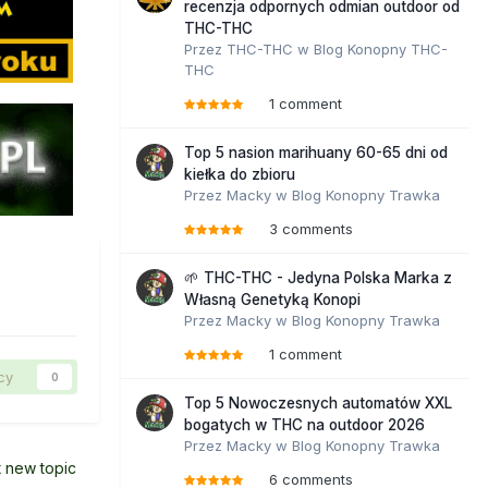
recenzja odpornych odmian outdoor od
THC-THC
Przez
THC-THC
w
Blog Konopny THC-
THC
1 comment
Top 5 nasion marihuany 60-65 dni od
kiełka do zbioru
Przez
Macky
w
Blog Konopny Trawka
3 comments
🌱 THC-THC - Jedyna Polska Marka z
Własną Genetyką Konopi
Przez
Macky
w
Blog Konopny Trawka
1 comment
cy
0
Top 5 Nowoczesnych automatów XXL
bogatych w THC na outdoor 2026
Przez
Macky
w
Blog Konopny Trawka
t new topic
6 comments