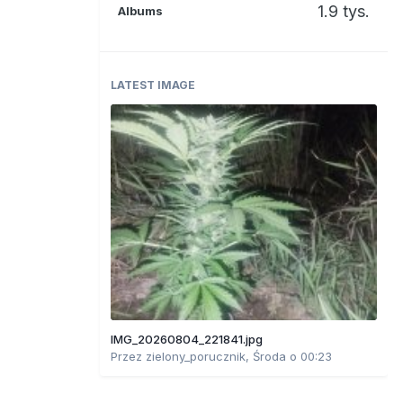
1.9 tys.
Albums
LATEST IMAGE
IMG_20260804_221841.jpg
Przez
zielony_porucznik
,
Środa o 00:23