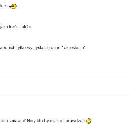
skie
k i treści także.
rednich tylko wymyśla się dane "określenia".
ype rozmawia? Niby kto by miał to sprawdzać