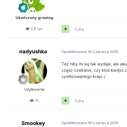
Ukończony growlog
5.8 tys.
Cytuj
nadyushka
Opublikowano
19 Czerwca 2015
Też niby mi się tak wydaje, ale ja
część-czekanie, czy ktoś kiedyś z
cywilizowanego kraju :/
Użytkownik
15
Cytuj
Smookey
Opublikowano
19 Czerwca 2015