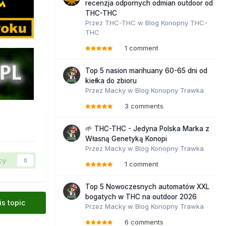
recenzja odpornych odmian outdoor od
THC-THC
Przez
THC-THC
w
Blog Konopny THC-
THC
1 comment
Top 5 nasion marihuany 60-65 dni od
kiełka do zbioru
Przez
Macky
w
Blog Konopny Trawka
3 comments
🌱 THC-THC - Jedyna Polska Marka z
Własną Genetyką Konopi
Przez
Macky
w
Blog Konopny Trawka
cy
0
1 comment
Top 5 Nowoczesnych automatów XXL
bogatych w THC na outdoor 2026
is topic
Przez
Macky
w
Blog Konopny Trawka
6 comments