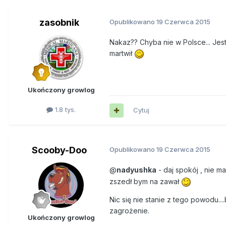
zasobnik
Opublikowano
19 Czerwca 2015
Nakaz?? Chyba nie w Polsce... Jes
martwił
Ukończony growlog
1.8 tys.
Cytuj
Scooby-Doo
Opublikowano
19 Czerwca 2015
@
nadyushka
- daj spokój , nie 
zszedł bym na zawał
Nic się nie stanie z tego powodu...
zagrożenie.
Ukończony growlog