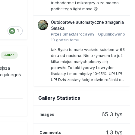
trichoderme i mikroryzy a za mocno
podbił tego light maxa 😅
Outdoorowe automatyczne zmagania
Smaka.
1
Przez
SmakMaroca999
·
Opublikowano
10 godzin temu
tak Rysiu te małe właśnie ściołem w 63
Autor
dniu od nasiona. Nie trzymałem bo już
kilka miejsc małych plechy się
pojawiło.To taki typowy Lowryder
ejsza
liściasty i moc między 10-15%. UP! UP!
o jakiegoś
UP! Dziś zostały ścięte dwie roślinki o...
Gallery Statistics
65.3 tys.
Images
1.3 tys.
Comments