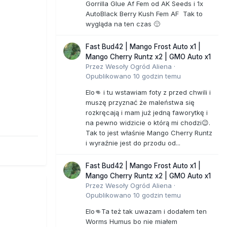
Gorrilla Glue Af Fem od AK Seeds i 1x
AutoBlack Berry Kush Fem AF Tak to
wygląda na ten czas 🙂
Fast Bud42 | Mango Frost Auto x1 |
Mango Cherry Runtz x2 | GMO Auto x1
Przez
Wesoły Ogród Aliena
·
Opublikowano
10 godzin temu
Elo👊 i tu wstawiam foty z przed chwili i
muszę przyznać że maleństwa się
rozkręcają i mam już jedną faworytkę i
na pewno widzicie o którą mi chodzi😉.
Tak to jest właśnie Mango Cherry Runtz
i wyraźnie jest do przodu od...
Fast Bud42 | Mango Frost Auto x1 |
Mango Cherry Runtz x2 | GMO Auto x1
Przez
Wesoły Ogród Aliena
·
Opublikowano
10 godzin temu
Elo👊Ta też tak uwazam i dodałem ten
Worms Humus bo nie miałem