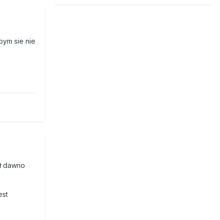
bym sie nie
ał dawno
est