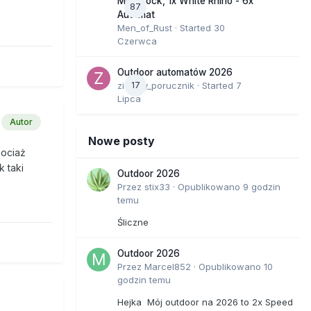
Moonrock, 1x White Rhino - 6x
87
Automat
Men_of_Rust
· Started
30
Czerwca
Outdoor automatów 2026
zielony_porucznik
17
· Started
7
Lipca
Autor
Nowe posty
hociaż
k taki
Outdoor 2026
Przez
stix33
·
Opublikowano
9 godzin
temu
Śliczne
Outdoor 2026
Przez
Marcel852
·
Opublikowano
10
godzin temu
Hejka Mój outdoor na 2026 to 2x Speed