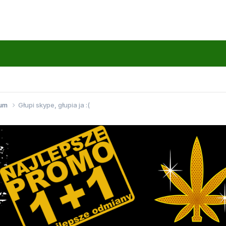
wum
Głupi skype, głupia ja :(