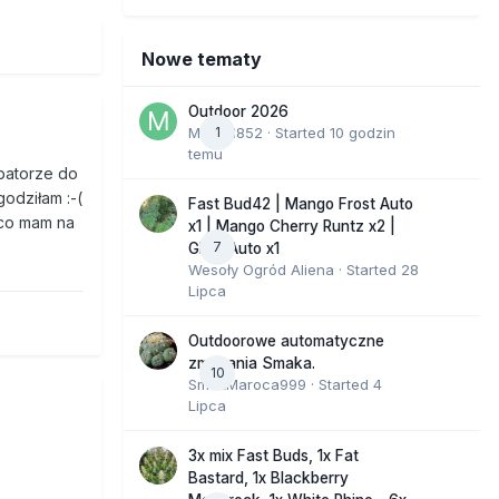
Nowe tematy
Outdoor 2026
Marcel852
1
· Started
10 godzin
temu
ubatorze do
godziłam :-(
Fast Bud42 | Mango Frost Auto
e co mam na
x1 | Mango Cherry Runtz x2 |
7
GMO Auto x1
Wesoły Ogród Aliena
· Started
28
Lipca
Outdoorowe automatyczne
zmagania Smaka.
10
SmakMaroca999
· Started
4
Lipca
3x mix Fast Buds, 1x Fat
Bastard, 1x Blackberry