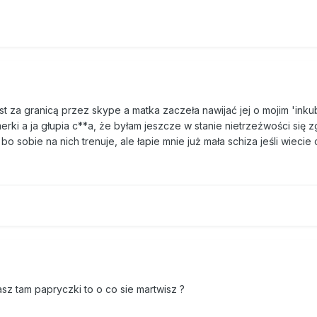
est za granicą przez skype a matka zaczeła nawijać jej o mojim 'ink
erki a ja głupia c**a, że byłam jeszcze w stanie nietrzeźwości się z
bo sobie na nich trenuje, ale łapie mnie już mała schiza jeśli wieci
asz tam papryczki to o co sie martwisz ?