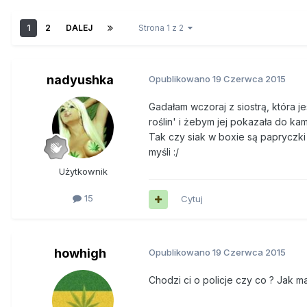
1
2
DALEJ
Strona 1 z 2
nadyushka
Opublikowano
19 Czerwca 2015
Gadałam wczoraj z siostrą, która j
roślin' i żebym jej pokazała do kam
Tak czy siak w boxie są papryczki 
myśli :/
Użytkownik
15
Cytuj
howhigh
Opublikowano
19 Czerwca 2015
Chodzi ci o policje czy co ? Jak m