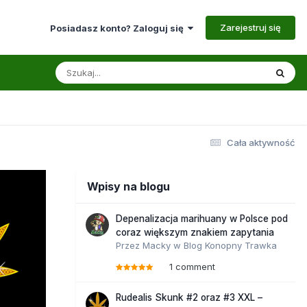
Zarejestruj się
Posiadasz konto? Zaloguj się
Cała aktywność
Wpisy na blogu
Depenalizacja marihuany w Polsce pod
coraz większym znakiem zapytania
Przez
Macky
w
Blog Konopny Trawka
1 comment
Rudealis Skunk #2 oraz #3 XXL –