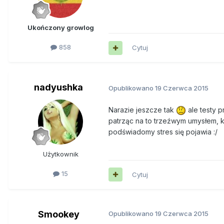
Ukończony growlog
858
Cytuj
nadyushka
Opublikowano
19 Czerwca 2015
Narazie jeszcze tak
ale testy 
patrząc na to trzeźwym umysłem, kt
podświadomy stres się pojawia :/
Użytkownik
15
Cytuj
Smookey
Opublikowano
19 Czerwca 2015