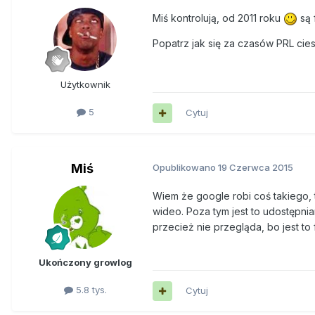
Miś kontrolują, od 2011 roku
są 
Popatrz jak się za czasów PRL cie
Użytkownik
5
Cytuj
Miś
Opublikowano
19 Czerwca 2015
Wiem że google robi coś takiego, 
wideo. Poza tym jest to udostępnia
przecież nie przegląda, bo jest to
Ukończony growlog
5.8 tys.
Cytuj