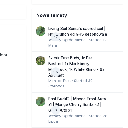
Nowe tematy
Living Soil Soma's sacred soil |
Holy Punch od GHS sezonowa🔥
47
Wesoły Ogród Aliena
· Started
12
Maja
door .
3x mix Fast Buds, 1x Fat
Bastard, 1x Blackberry
Moonrock, 1x White Rhino - 6x
96
Automat
Men_of_Rust
· Started
30
Czerwca
Fast Bud42 | Mango Frost Auto
x1 | Mango Cherry Runtz x2 |
8
GMO Auto x1
Wesoły Ogród Aliena
· Started
28
Lipca