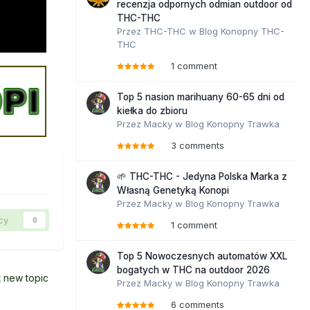
recenzja odpornych odmian outdoor od
THC-THC
Przez
THC-THC
w
Blog Konopny THC-
THC
1 comment
Top 5 nasion marihuany 60-65 dni od
kiełka do zbioru
Przez
Macky
w
Blog Konopny Trawka
3 comments
🌱 THC-THC - Jedyna Polska Marka z
Własną Genetyką Konopi
Przez
Macky
w
Blog Konopny Trawka
cy
0
1 comment
Top 5 Nowoczesnych automatów XXL
bogatych w THC na outdoor 2026
t new topic
Przez
Macky
w
Blog Konopny Trawka
6 comments