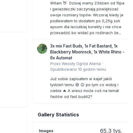
Witam 👋 Dzisiaj mamy 23dzien od flipa
i gwiazdeczki zaczynają powiększać
swoje rozmiary topów. Wczoraj kiedy je
podlewałem to dodałem po 0,25g soli
epsom dla leciutkiej korekty i nie chce
przesadzić bo widać po roślinach że...
3x mix Fast Buds, 1x Fat Bastard, 1x
Blackberry Moonrock, 1x White Rhino -
6x Automat
Przez
Wesoły Ogród Aliena
·
Opublikowano
10 godzin temu
Już sobie zapisałem w kajet jakiś
tydzień temu 😅 😉 po tym co widzę i
ciebie 🔥 A wiesz może coś na temat
fastów od fast bud42?
Gallery Statistics
65.3 tys.
Images