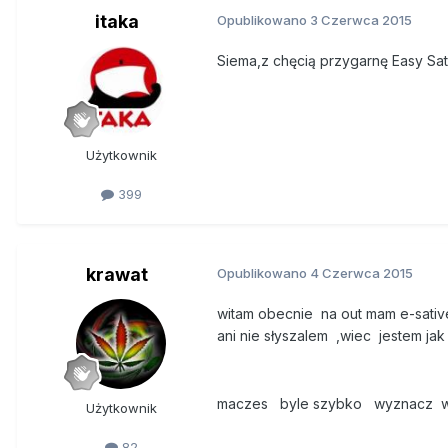
itaka
Opublikowano
3 Czerwca 2015
Siema,z chęcią przygarnę Easy Sat
Użytkownik
399
krawat
Opublikowano
4 Czerwca 2015
witam obecnie na out mam e-sative
ani nie słyszalem ,wiec jestem jak 
maczes byle szybko wyznacz w
Użytkownik
82