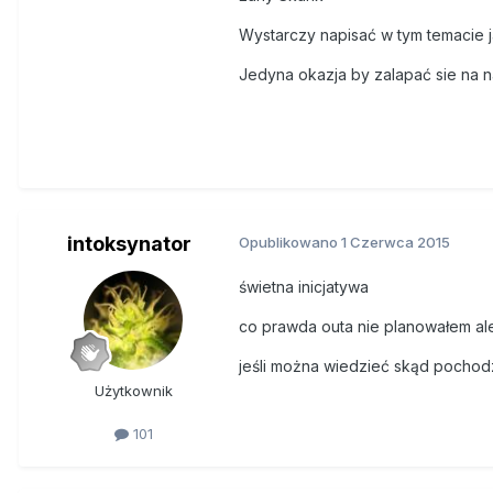
Wystarczy napisać w tym temacie j
Jedyna okazja by zalapać sie na 
intoksynator
Opublikowano
1 Czerwca 2015
świetna inicjatywa
co prawda outa nie planowałem ale
jeśli można wiedzieć skąd pochodz
Użytkownik
101