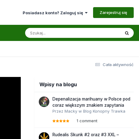
Zarejestruj się
Posiadasz konto? Zaloguj się
Cała aktywność
Wpisy na blogu
Depenalizacja marihuany w Polsce pod
coraz większym znakiem zapytania
Przez
Macky
w
Blog Konopny Trawka
1 comment
Rudealis Skunk #2 oraz #3 XXL –