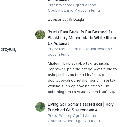
Przez
Wesoły Ogród Aliena
·
Opublikowano
7 godzin temu
Zapisane😉👍 Dzięki
3x mix Fast Buds, 1x Fat Bastard, 1x
Blackberry Moonrock, 1x White Rhino -
6x Automat
Przez
Men_of_Rust
·
Opublikowano
9
rzytulił,
godzin temu
Miałem i były szybkie tak jak pisali.
Poprawne palenie z tego wyszło ale to
było jakiś czas temu i być może
dopracowali genetykę, bynajmniej tak
wynika z ich opisów na stronie. Ja
ostatniego mixa wysadzilem i kończę...
Living Soil Soma's sacred soil | Holy
Punch od GHS sezonowa🔥
Przez
Wesoły Ogród Aliena
·
Opublikowano
9 godzin temu