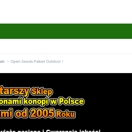
wum
Open Seeds Pakiet Outdoor !