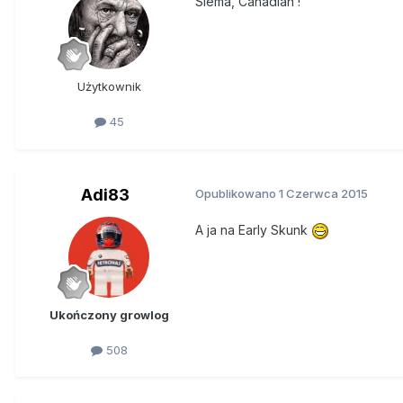
Siema, Canadian !
Użytkownik
45
Adi83
Opublikowano
1 Czerwca 2015
A ja na Early Skunk
Ukończony growlog
508