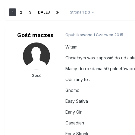
1
2
3
DALEJ
Strona 1 z 3
Gość maczes
Opublikowano
1 Czerwca 2015
Witam !
Chciałbym was zaprosić do udział
Mamy do rozdania 50 pakietów po 
Gość
Odmiany to :
Gnomo
Easy Sativa
Early Girl
Canadian
Early Skunk