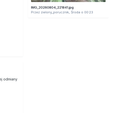
IMG_20260804_221841.jpg
Przez
zielony_porucznik
,
Środa o 00:23
tej odmiany