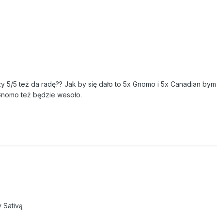
y 5/5 też da radę?? Jak by się dało to 5x Gnomo i 5x Canadian bym p
m Gnomo też będzie wesoło.
y Sativą