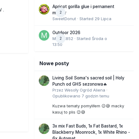
Apricot gorilla glue i pernament
W .
2
marker
SweetDonut
· Started
29 Lipca
Outdoor 2026
Marcel852
2
· Started
Środa o
13:50
Nowe posty
Living Soil Soma's sacred soil | Holy
Punch od GHS sezonowa🔥
Przez
Wesoły Ogród Aliena
·
Opublikowano
7 godzin temu
Kuzwa tematy pomyliłem 😉😅 macky
kasuj to plis 😉😅
3x mix Fast Buds, 1x Fat Bastard, 1x
Blackberry Moonrock, 1x White Rhino -
6x Automat