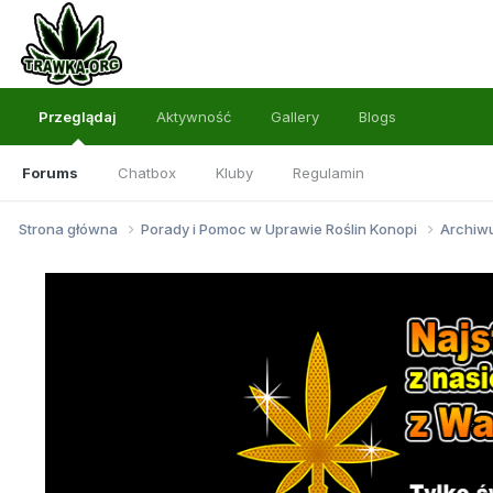
Przeglądaj
Aktywność
Gallery
Blogs
Forums
Chatbox
Kluby
Regulamin
Strona główna
Porady i Pomoc w Uprawie Roślin Konopi
Archi