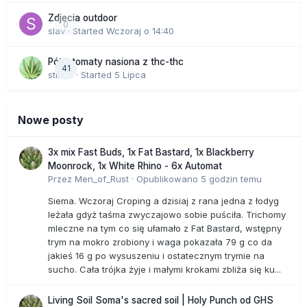
Zdjecia outdoor
0
slav
· Started
Wczoraj o 14:40
Półautomaty nasiona z thc-thc
41
stix33
· Started
5 Lipca
Nowe posty
3x mix Fast Buds, 1x Fat Bastard, 1x Blackberry
Moonrock, 1x White Rhino - 6x Automat
Przez
Men_of_Rust
·
Opublikowano
5 godzin temu
Siema. Wczoraj Croping a dzisiaj z rana jedna z łodyg
leżała gdyż taśma zwyczajowo sobie puściła. Trichomy
mleczne na tym co się ułamało z Fat Bastard, wstępny
trym na mokro zrobiony i waga pokazała 79 g co da
jakieś 16 g po wysuszeniu i ostatecznym trymie na
sucho. Cała trójka żyje i małymi krokami zbliża się ku...
Living Soil Soma's sacred soil | Holy Punch od GHS