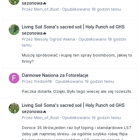
sezonowa🔥
Przez
Men_of_Rust
·
Opublikowano
18 godzin temu
Living Soil Soma's sacred soil | Holy Punch od GHS
sezonowa🔥
Przez
Wesoły Ogród Aliena
·
Opublikowano
18 godzin
temu
Muszę spróbować i kupię ten spray boomboom, jakiej to
firmy?
Darmowe Nasiona za Fotorelacje
Przez
fredom18
·
Opublikowano
19 godzin temu
Paczka dotarła. Dzięki. Było tego wiecej ale się rozeszło.
Living Soil Soma's sacred soil | Holy Punch od GHS
sezonowa🔥
Przez
Men_of_Rust
·
Opublikowano
19 godzin temu
Donice 35 litrów,jeden raz był toping i standardowe LST
żeby jak najmniej stresu. Ja ogólnie szybko robię flipa