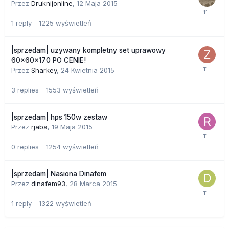
Przez
Druknijonline
,
12 Maja 2015
1
reply
1225
wyświetleń
|sprzedam| uzywany kompletny set uprawowy
60x60x170 PO CENIE!
Przez
Sharkey
,
24 Kwietnia 2015
3
replies
1553
wyświetleń
|sprzedam| hps 150w zestaw
Przez
rjaba
,
19 Maja 2015
0
replies
1254
wyświetleń
|sprzedam| Nasiona Dinafem
Przez
dinafem93
,
28 Marca 2015
1
reply
1322
wyświetleń