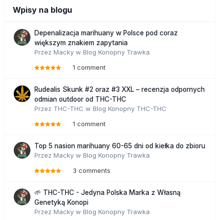
Wpisy na blogu
Depenalizacja marihuany w Polsce pod coraz
większym znakiem zapytania
Przez
Macky
w
Blog Konopny Trawka
1 comment
Rudealis Skunk #2 oraz #3 XXL – recenzja odpornych
odmian outdoor od THC-THC
Przez
THC-THC
w
Blog Konopny THC-THC
1 comment
Top 5 nasion marihuany 60-65 dni od kiełka do zbioru
Przez
Macky
w
Blog Konopny Trawka
3 comments
🌱 THC-THC - Jedyna Polska Marka z Własną
Genetyką Konopi
Przez
Macky
w
Blog Konopny Trawka