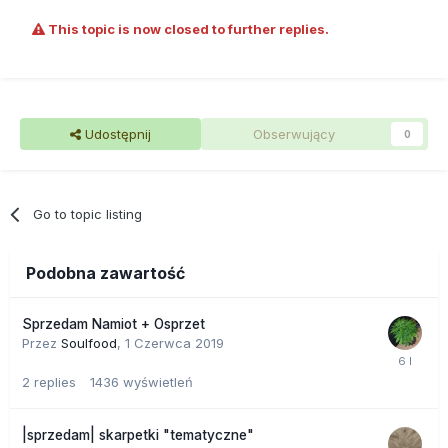
This topic is now closed to further replies.
Udostępnij
Obserwujący
0
Go to topic listing
Podobna zawartość
Sprzedam Namiot + Osprzet
Przez
Soulfood
,
1 Czerwca 2019
2
replies
1436
wyświetleń
|sprzedam| skarpetki "tematyczne"