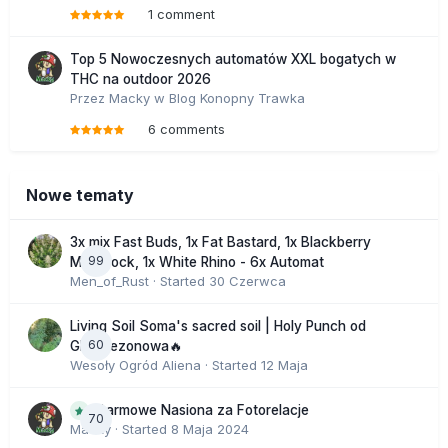
1 comment
Top 5 Nowoczesnych automatów XXL bogatych w
THC na outdoor 2026
Przez
Macky
w
Blog Konopny Trawka
6 comments
Nowe tematy
3x mix Fast Buds, 1x Fat Bastard, 1x Blackberry
99
Moonrock, 1x White Rhino - 6x Automat
Men_of_Rust
· Started
30 Czerwca
Living Soil Soma's sacred soil | Holy Punch od
60
GHS sezonowa🔥
Wesoły Ogród Aliena
· Started
12 Maja
Darmowe Nasiona za Fotorelacje
70
Macky
· Started
8 Maja 2024