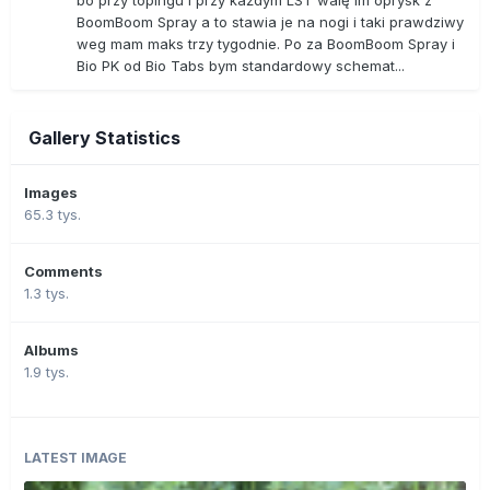
bo przy topingu i przy każdym LST walę im oprysk z
BoomBoom Spray a to stawia je na nogi i taki prawdziwy
weg mam maks trzy tygodnie. Po za BoomBoom Spray i
Bio PK od Bio Tabs bym standardowy schemat...
Gallery Statistics
Images
65.3 tys.
Comments
1.3 tys.
Albums
1.9 tys.
LATEST IMAGE