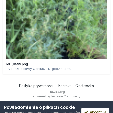
IMG_0599.png
Przez
Osiedlowy Geniusz
,
17 godzin temu
Polityka prywatności
Kontakt
Ciasteczka
Trawka.org
Powered by Invision Community
Powiadomienie o plikach cookie
Akceptuję
Polityka prywatności
link do Polityki Prywatności