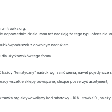
rum trawka.org.
ie odpowiednim dziale, mam też nadzieję że tego typu oferta nie ła
 kubkówpoduszek z dowolnym nadrukiem,
e dla użytkowników tego forum.
każdy "tematyczny" nadruk wg zamówienia, nawet pojedyncze sz
racy wszelkie sklepy powiązane, chcące poszerzyć asortyment,
 trawka org aktywowaliśmy kod rabatowy - 10% : trawka10 , należy