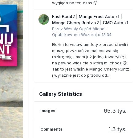
wygląda na ten czas 🙂
Fast Bud42 | Mango Frost Auto x1 |
Mango Cherry Runtz x2 | GMO Auto x1
Przez
Wesoły Ogród Aliena
·
Opublikowano
Wczoraj o 13:34
Elo👊 i tu wstawiam foty z przed chwili i
muszę przyznać że maleństwa się
rozkręcają i mam już jedną faworytkę i
na pewno widzicie o którą mi chodzi😉.
Tak to jest właśnie Mango Cherry Runtz
i wyraźnie jest do przodu od...
Gallery Statistics
65.3 tys.
Images
1.3 tys.
Comments