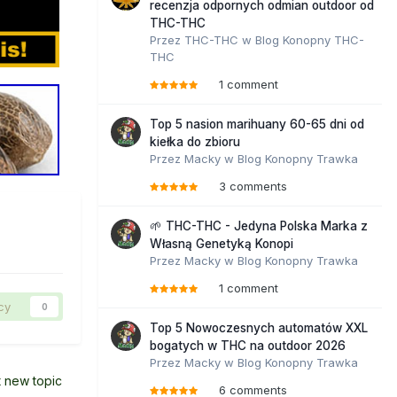
recenzja odpornych odmian outdoor od
THC-THC
Przez
THC-THC
w
Blog Konopny THC-
THC
1 comment
Top 5 nasion marihuany 60-65 dni od
kiełka do zbioru
Przez
Macky
w
Blog Konopny Trawka
3 comments
🌱 THC-THC - Jedyna Polska Marka z
Własną Genetyką Konopi
Przez
Macky
w
Blog Konopny Trawka
1 comment
cy
0
Top 5 Nowoczesnych automatów XXL
bogatych w THC na outdoor 2026
Przez
Macky
w
Blog Konopny Trawka
t new topic
6 comments