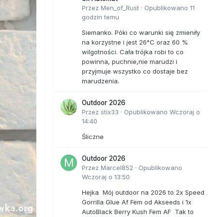
Przez
Men_of_Rust
·
Opublikowano
11
godzin temu
Siemanko. Póki co warunki się zmieniły
na korzystne i jest 26°C oraz 60 %
wilgotności. Cała trójka robi to co
powinna, puchnie,nie marudzi i
przyjmuje wszystko co dostaje bez
marudzenia.
Outdoor 2026
Przez
stix33
·
Opublikowano
Wczoraj o
14:40
Śliczne
Outdoor 2026
Przez
Marcel852
·
Opublikowano
Wczoraj o 13:50
Hejka Mój outdoor na 2026 to 2x Speed
Gorrilla Glue Af Fem od Akseeds i 1x
AutoBlack Berry Kush Fem AF Tak to