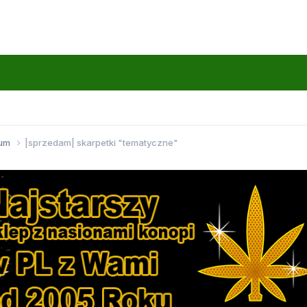
wum
|sprzedam| skarpetki "tematyczne"