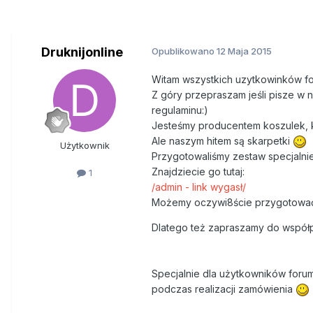
Druknijonline
Opublikowano
12 Maja 2015
Witam wszystkich uzytkowinków fo
Z góry przepraszam jeśli pisze w n
regulaminu:)
Jesteśmy producentem koszulek,
Ale naszym hitem są skarpetki
Użytkownik
Przygotowaliśmy zestaw specjalni
Znajdziecie go tutaj:
1
/admin - link wygasł/
Możemy oczywi8ście przygotować 
Dlatego też zapraszamy do współp
Specjalnie dla użytkowników forum
podczas realizacji zamówienia