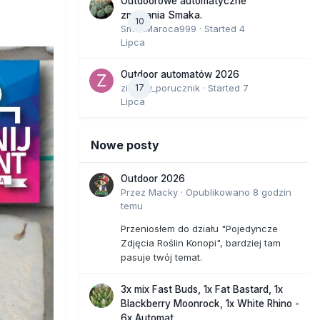
Outdoorowe automatyczne
zmagania Smaka.
10
SmakMaroca999
· Started
4
Lipca
Outdoor automatów 2026
zielony_porucznik
17
· Started
7
Lipca
Nowe posty
Outdoor 2026
Przez
Macky
·
Opublikowano
8 godzin
temu
Przeniosłem do działu "Pojedyncze
Zdjęcia Roślin Konopi", bardziej tam
pasuje twój temat.
3x mix Fast Buds, 1x Fat Bastard, 1x
Blackberry Moonrock, 1x White Rhino -
6x Automat