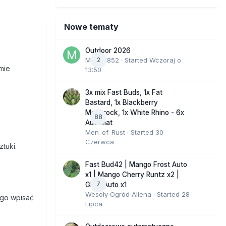
Nowe tematy
Outdoor 2026
Marcel852
2
· Started
Wczoraj o
mie
13:50
3x mix Fast Buds, 1x Fat
Bastard, 1x Blackberry
Moonrock, 1x White Rhino - 6x
88
Automat
Men_of_Rust
· Started
30
Czerwca
tuki.
Fast Bud42 | Mango Frost Auto
x1 | Mango Cherry Runtz x2 |
7
GMO Auto x1
Wesoły Ogród Aliena
· Started
28
 go wpisać
Lipca