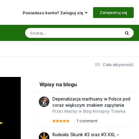
Zarejestruj się
Posiadasz konto? Zaloguj się
Cała aktywność
Wpisy na blogu
Depenalizacja marihuany w Polsce pod
coraz większym znakiem zapytania
Przez
Macky
w
Blog Konopny Trawka
1 comment
Rudealis Skunk #2 oraz #3 XXL –