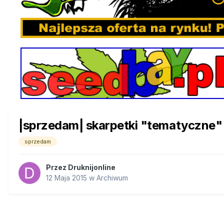
|sprzedam| skarpetki "tematyczne"
sprzedam
Przez
Druknijonline
12 Maja 2015
w
Archiwum