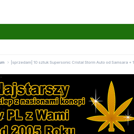
wum
|sprzedam| 10 sztuk Supersonic Cristal Storm Auto od Samsara + 1