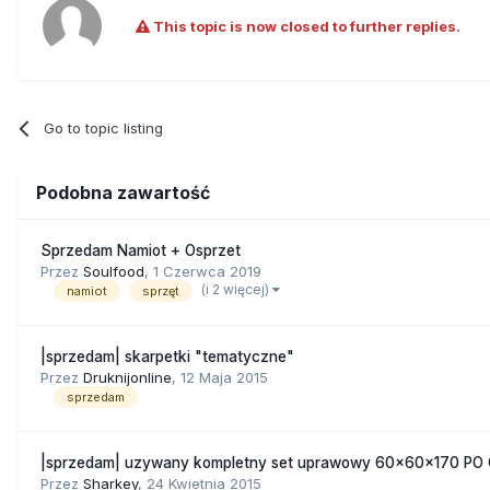
This topic is now closed to further replies.
Go to topic listing
Podobna zawartość
Sprzedam Namiot + Osprzet
Przez
Soulfood
,
1 Czerwca 2019
(i 2 więcej)
namiot
sprzęt
|sprzedam| skarpetki "tematyczne"
Przez
Druknijonline
,
12 Maja 2015
sprzedam
|sprzedam| uzywany kompletny set uprawowy 60x60x170 PO 
Przez
Sharkey
,
24 Kwietnia 2015