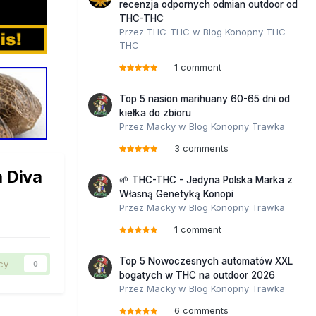
recenzja odpornych odmian outdoor od
THC-THC
Przez
THC-THC
w
Blog Konopny THC-
THC
1 comment
Top 5 nasion marihuany 60-65 dni od
kiełka do zbioru
Przez
Macky
w
Blog Konopny Trawka
3 comments
a Diva
🌱 THC-THC - Jedyna Polska Marka z
Własną Genetyką Konopi
Przez
Macky
w
Blog Konopny Trawka
1 comment
Top 5 Nowoczesnych automatów XXL
cy
0
bogatych w THC na outdoor 2026
Przez
Macky
w
Blog Konopny Trawka
6 comments