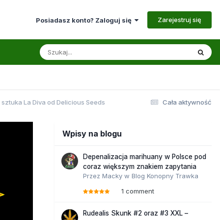
Zarejestruj się
Posiadasz konto? Zaloguj się
 sztuka La Diva od Delicious Seeds
Cała aktywność
Wpisy na blogu
Depenalizacja marihuany w Polsce pod
coraz większym znakiem zapytania
Przez
Macky
w
Blog Konopny Trawka
1 comment
Rudealis Skunk #2 oraz #3 XXL –