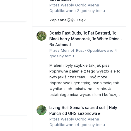
Przez
Wesoły Ogród Aliena
·
Opublikowano
2 godziny temu
Zapisane😉👍 Dzięki
3x mix Fast Buds, 1x Fat Bastard, 1x
Blackberry Moonrock, 1x White Rhino -
6x Automat
Przez
Men_of_Rust
·
Opublikowano
4
godziny temu
Miałem i były szybkie tak jak pisali.
Poprawne palenie z tego wyszło ale to
było jakiś czas temu i być może
dopracowali genetykę, bynajmniej tak
wynika z ich opisów na stronie. Ja
ostatniego mixa wysadzilem i kończę...
Living Soil Soma's sacred soil | Holy
Punch od GHS sezonowa🔥
Przez
Wesoły Ogród Aliena
·
Opublikowano
4 godziny temu