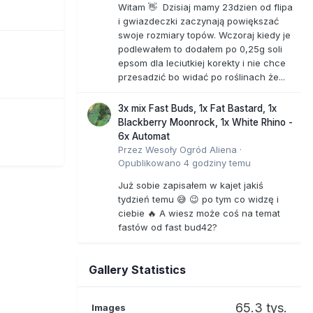
Witam 👋 Dzisiaj mamy 23dzien od flipa
i gwiazdeczki zaczynają powiększać
swoje rozmiary topów. Wczoraj kiedy je
podlewałem to dodałem po 0,25g soli
epsom dla leciutkiej korekty i nie chce
przesadzić bo widać po roślinach że...
3x mix Fast Buds, 1x Fat Bastard, 1x
Blackberry Moonrock, 1x White Rhino -
6x Automat
Przez
Wesoły Ogród Aliena
·
Opublikowano
4 godziny temu
Już sobie zapisałem w kajet jakiś
tydzień temu 😅 😉 po tym co widzę i
ciebie 🔥 A wiesz może coś na temat
fastów od fast bud42?
Gallery Statistics
65.3 tys.
Images