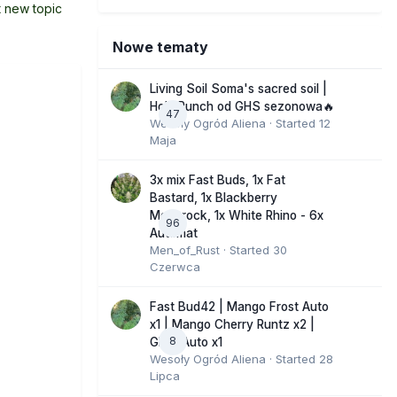
t new topic
Nowe tematy
Living Soil Soma's sacred soil |
Holy Punch od GHS sezonowa🔥
47
Wesoły Ogród Aliena
· Started
12
Maja
3x mix Fast Buds, 1x Fat
Bastard, 1x Blackberry
Moonrock, 1x White Rhino - 6x
96
Automat
Men_of_Rust
· Started
30
Czerwca
Fast Bud42 | Mango Frost Auto
x1 | Mango Cherry Runtz x2 |
8
GMO Auto x1
Wesoły Ogród Aliena
· Started
28
Lipca