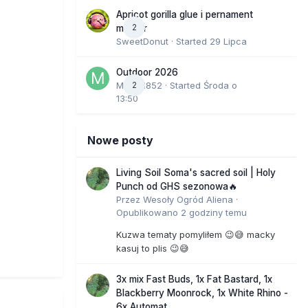
Apricot gorilla glue i pernament
2
marker
SweetDonut
· Started
29 Lipca
Outdoor 2026
Marcel852
2
· Started
Środa o
13:50
Nowe posty
Living Soil Soma's sacred soil | Holy
Punch od GHS sezonowa🔥
Przez
Wesoły Ogród Aliena
·
Opublikowano
2 godziny temu
Kuzwa tematy pomyliłem 😉😅 macky
kasuj to plis 😉😅
3x mix Fast Buds, 1x Fat Bastard, 1x
Blackberry Moonrock, 1x White Rhino -
6x Automat