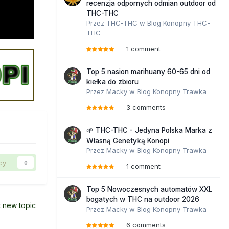
recenzja odpornych odmian outdoor od
THC-THC
Przez
THC-THC
w
Blog Konopny THC-
THC
1 comment
Top 5 nasion marihuany 60-65 dni od
kiełka do zbioru
Przez
Macky
w
Blog Konopny Trawka
3 comments
🌱 THC-THC - Jedyna Polska Marka z
Własną Genetyką Konopi
Przez
Macky
w
Blog Konopny Trawka
cy
0
1 comment
Top 5 Nowoczesnych automatów XXL
bogatych w THC na outdoor 2026
t new topic
Przez
Macky
w
Blog Konopny Trawka
6 comments