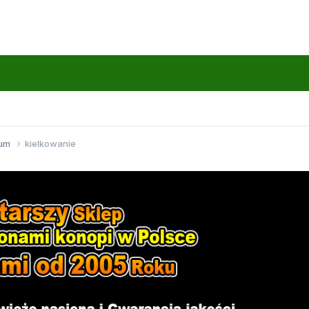
wum
kielkowanie