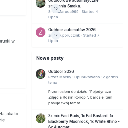
Outdoorowe automatyczne
zmagania Smaka.
10
SmakMaroca999
· Started
4
Lipca
Outdoor automatów 2026
zielony_porucznik
17
· Started
7
Lipca
arunki w
Nowe posty
Outdoor 2026
Przez
Macky
·
Opublikowano
12 godzin
temu
Przeniosłem do działu "Pojedyncze
Zdjęcia Roślin Konopi", bardziej tam
pasuje twój temat.
ta jaka to
3x mix Fast Buds, 1x Fat Bastard, 1x
nie
Blackberry Moonrock, 1x White Rhino -
6x Automat