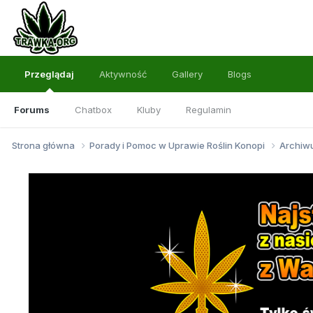
Przeglądaj
Aktywność
Gallery
Blogs
Forums
Chatbox
Kluby
Regulamin
Strona główna
Porady i Pomoc w Uprawie Roślin Konopi
Archi