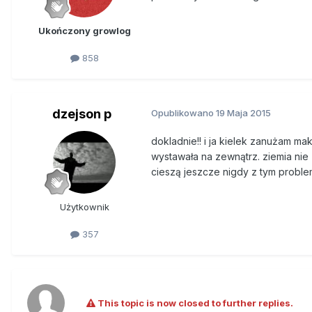
Ukończony growlog
858
dzejson p
Opublikowano
19 Maja 2015
dokladnie!! i ja kielek zanużam m
wystawała na zewnątrz. ziemia nie 
cieszą jeszcze nigdy z tym proble
Użytkownik
357
This topic is now closed to further replies.