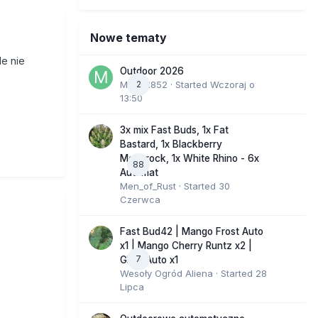
Nowe tematy
le nie
Outdoor 2026
Marcel852
2
· Started
Wczoraj o
13:50
3x mix Fast Buds, 1x Fat
Bastard, 1x Blackberry
Moonrock, 1x White Rhino - 6x
88
Automat
Men_of_Rust
· Started
30
Czerwca
Fast Bud42 | Mango Frost Auto
x1 | Mango Cherry Runtz x2 |
7
GMO Auto x1
Wesoły Ogród Aliena
· Started
28
Lipca