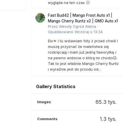
wygląda na ten czas 🙂
Fast Bud42 | Mango Frost Auto x1 |
Mango Cherry Runtz x2 | GMO Auto x1
Przez
Wesoły Ogród Aliena
·
Opublikowano
Wczoraj o 13:34
Elo👊 i tu wstawiam foty z przed chwili i
muszę przyznać że maleństwa się
rozkręcają i mam już jedną faworytkę i
na pewno widzicie o którą mi chodzi😉.
Tak to jest właśnie Mango Cherry Runtz
i wyraźnie jest do przodu od...
Gallery Statistics
65.3 tys.
Images
1.3 tys.
Comments