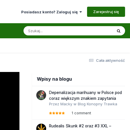
Zarejestruj się
Posiadasz konto? Zaloguj się
Cała aktywność
Wpisy na blogu
Depenalizacja marihuany w Polsce pod
coraz większym znakiem zapytania
Przez
Macky
w
Blog Konopny Trawka
1 comment
Rudealis Skunk #2 oraz #3 XXL –