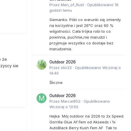
Przez
Men_of_Rust
·
Opublikowano
16
godzin temu
Siemanko. Póki co warunki się zmieniły
na korzystne i jest 26°C oraz 60 %
wilgotności. Cała trójka robi to co
powinna, puchnie,nie marudzi i
przyjmuje wszystko co dostaje bez
marudzenia.
e że
Outdoor 2026
szyscy sie
Przez
stix33
·
Opublikowano
Wczoraj o
14:40
Śliczne
Outdoor 2026
Przez
Marcel852
·
Opublikowano
Wczoraj o 13:50
Hejka Mój outdoor na 2026 to 2x Speed
Gorrilla Glue Af Fem od Akseeds i 1x
AutoBlack Berry Kush Fem AF Tak to