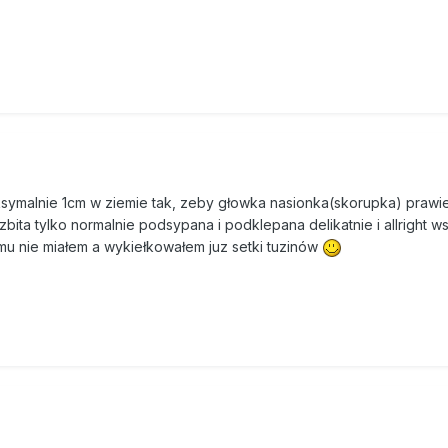
aksymalnie 1cm w ziemie tak, zeby głowka nasionka(skorupka) prawi
zbita tylko normalnie podsypana i podklepana delikatnie i allright w
mu nie miałem a wykiełkowałem juz setki tuzinów