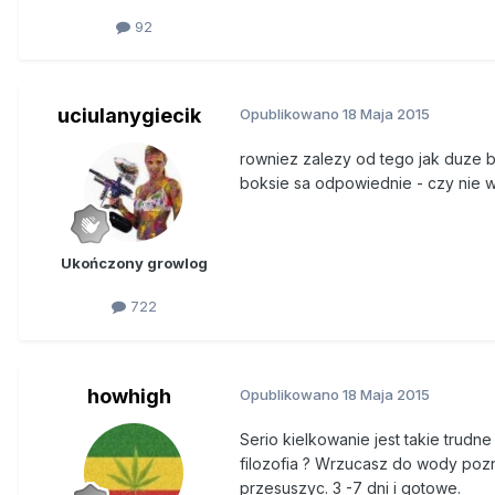
92
uciulanygiecik
Opublikowano
18 Maja 2015
rowniez zalezy od tego jak duze by
boksie sa odpowiednie - czy nie 
Ukończony growlog
722
howhigh
Opublikowano
18 Maja 2015
Serio kielkowanie jest takie trudn
filozofia ? Wrzucasz do wody pozn
przesuszyc. 3 -7 dni i gotowe.