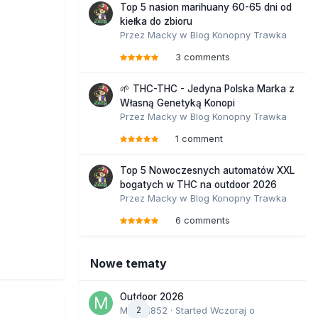
Top 5 nasion marihuany 60-65 dni od
kiełka do zbioru
Przez
Macky
w
Blog Konopny Trawka
3 comments
🌱 THC-THC - Jedyna Polska Marka z
Własną Genetyką Konopi
Przez
Macky
w
Blog Konopny Trawka
1 comment
Top 5 Nowoczesnych automatów XXL
bogatych w THC na outdoor 2026
Przez
Macky
w
Blog Konopny Trawka
6 comments
Nowe tematy
Outdoor 2026
Marcel852
2
· Started
Wczoraj o