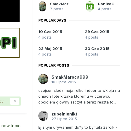
SmakMaroca999
PanikaGoryla
7 posts
4 posts
POPULAR DAYS
10 Cze 2015
29 Cze 2015
4 posts
4 posts
23 Maj 2015
30 Cze 2015
4 posts
4 posts
POPULAR POSTS
SmakMaroca999
18 Lipca 2015
dzejson sledz moja relke indoor to wkleja na
dniach fote krzaka ktoremu w czerwcu
cy
0
obciolem glowny szczyt a teraz reszta to...
zupelnienikt
27 Lipca 2015
t new topic
Ej z tym urywaniem du*y to był taki żarcik -