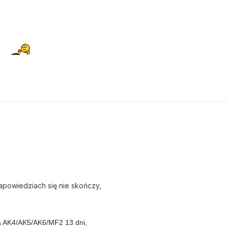
powiedziach się nie skończy,
a AK4/AK5/AK6/MF2 13 dni,