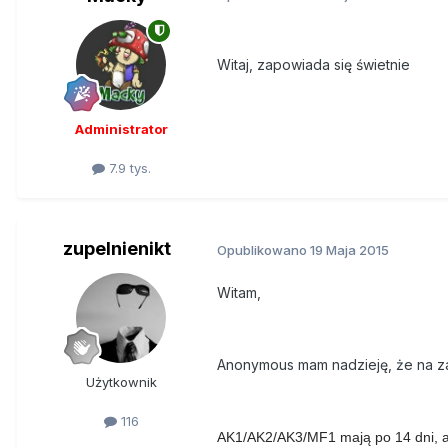
Witaj, zapowiada się świetnie
Administrator
7.9 tys.
zupelnienikt
Opublikowano
19 Maja 2015
Witam,
Anonymous mam nadzieję, że na za
Użytkownik
116
AK1/AK2/AK3/MF1 mają po 14 dni, 