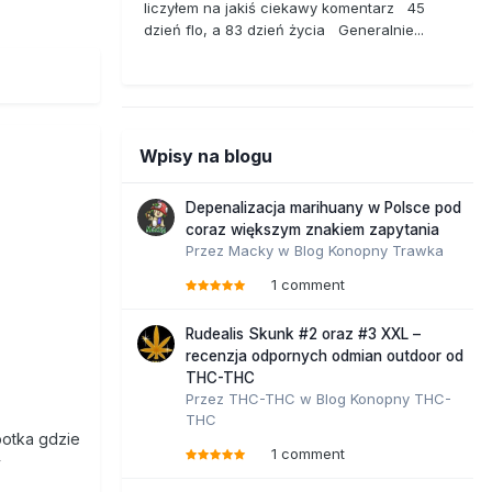
liczyłem na jakiś ciekawy komentarz 45
dzień flo, a 83 dzień życia Generalnie...
Wpisy na blogu
Depenalizacja marihuany w Polsce pod
coraz większym znakiem zapytania
Przez
Macky
w
Blog Konopny Trawka
1 comment
Rudealis Skunk #2 oraz #3 XXL –
recenzja odpornych odmian outdoor od
THC-THC
Przez
THC-THC
w
Blog Konopny THC-
THC
potka gdzie
1 comment
y