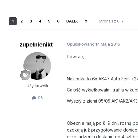
1
2
3
4
5
6
DALEJ
Strona 1 z 6
zupelnienikt
Opublikowano
14 Maja 2015
Powitać,
Nasionka to 6x AK47 Auto Femi i 2x
Użytkownik
Całość wykiełkowała i trafiła w ku
116
Wyszły z ziemi 05/05 AK1/AK2/AK
Obecnie mają po 8-9 dni, rosną po
czekają już przygotowanie donice
przesadzeniu dostanie po 4 szt bi