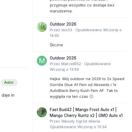
przyjmuje wszystko co dostaje bez
marudzenia.
Outdoor 2026
Przez
stix33
·
Opublikowano
Wczoraj o
14:40
Śliczne
Outdoor 2026
Przez
Marcel852
·
Opublikowano
Wczoraj o 13:50
Hejka Mój outdoor na 2026 to 2x Speed
Autor
Gorrilla Glue Af Fem od Akseeds i 1x
AutoBlack Berry Kush Fem AF Tak to
 daje in
wygląda na ten czas 🙂
Fast Bud42 | Mango Frost Auto x1 |
Mango Cherry Runtz x2 | GMO Auto x1
Przez
Wesoły Ogród Aliena
·
Opublikowano
Wczoraj o 13:34