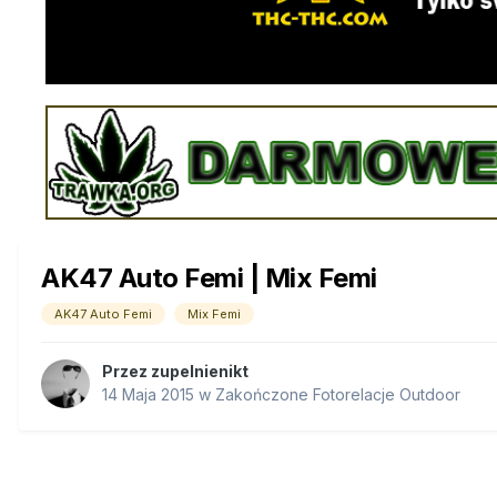
AK47 Auto Femi | Mix Femi
AK47 Auto Femi
Mix Femi
Przez
zupelnienikt
14 Maja 2015
w
Zakończone Fotorelacje Outdoor