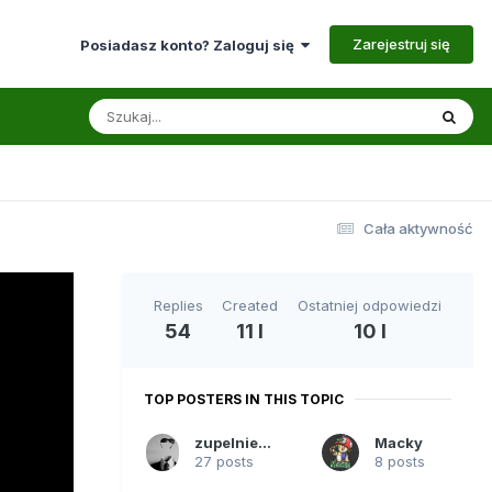
Zarejestruj się
Posiadasz konto? Zaloguj się
Cała aktywność
Replies
Created
Ostatniej odpowiedzi
54
11 l
10 l
TOP POSTERS IN THIS TOPIC
zupelnienikt
Macky
27 posts
8 posts