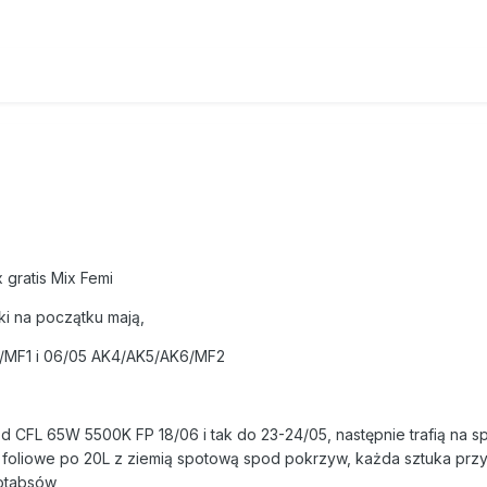
 gratis Mix Femi
bki na początku mają,
3/MF1 i 06/05 AK4/AK5/AK6/MF2
d CFL 65W 5500K FP 18/06 i tak do 23-24/05, następnie trafią na s
 foliowe po 20L z ziemią spotową spod pokrzyw, każda sztuka prz
otabsów,