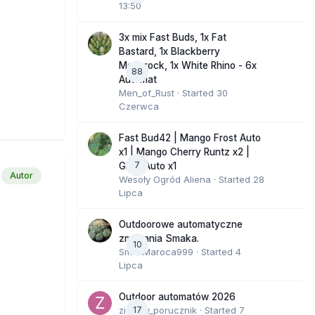
13:50
3x mix Fast Buds, 1x Fat
Bastard, 1x Blackberry
Moonrock, 1x White Rhino - 6x
88
Automat
Men_of_Rust
· Started
30
Czerwca
Fast Bud42 | Mango Frost Auto
x1 | Mango Cherry Runtz x2 |
7
GMO Auto x1
Autor
Wesoły Ogród Aliena
· Started
28
Lipca
Outdoorowe automatyczne
zmagania Smaka.
10
SmakMaroca999
· Started
4
Lipca
Outdoor automatów 2026
zielony_porucznik
17
· Started
7