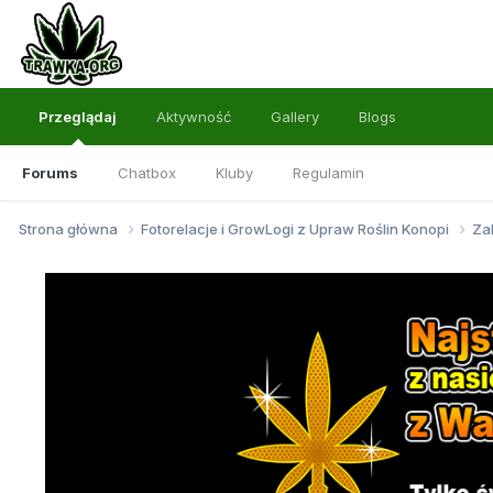
Przeglądaj
Aktywność
Gallery
Blogs
Forums
Chatbox
Kluby
Regulamin
Strona główna
Fotorelacje i GrowLogi z Upraw Roślin Konopi
Za