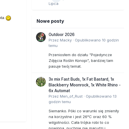
Lipca
ota
Nowe posty
Outdoor 2026
Przez
Macky
·
Opublikowano
10 godzin
temu
Przeniosłem do działu "Pojedyncze
Zdjęcia Roślin Konopi", bardziej tam
pasuje twój temat.
3x mix Fast Buds, 1x Fat Bastard, 1x
Blackberry Moonrock, 1x White Rhino -
6x Automat
Przez
Men_of_Rust
·
Opublikowano
13
godzin temu
Siemanko. Póki co warunki się zmieniły
na korzystne i jest 26°C oraz 60 %
wilgotności. Cała trójka robi to co
powinna, puchnie,nie marudzi i