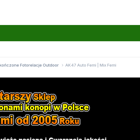
kończone Fotorelacje Outdoor
AK47 Auto Femi | Mix Femi